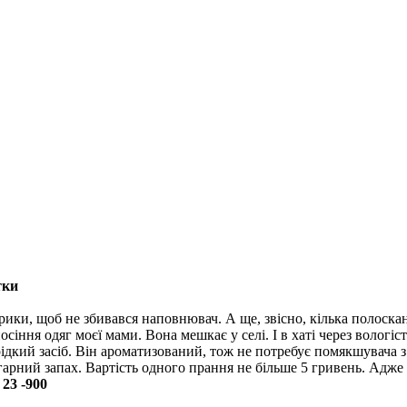
тки
рики, щоб не збивався наповнювач. А ще, звісно, кілька полоск
сіння одяг моєї мами. Вона мешкає у селі. І в хаті через вологіс
рідкий засіб. Він ароматизований, тож не потребує помякшувача 
 гарний запах. Вартість одного прання не більше 5 гривень. Адже 
 23 -900