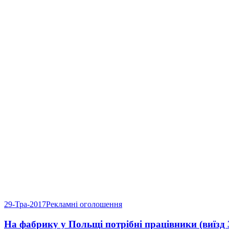
29-Тра-2017
Рекламні оголошення
На фабрику у Польщі потрібні працівники (виїзд 