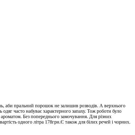
ань, аби пральний порошок не залишив розводів. А верхнього
ть одяг часто набуває характерного запаху. Тож роботи було
з ароматом. Без попереднього замочування. Для різних
вартість одного літра 178грн.Є також для білих речей і чорних.