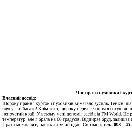
Час прати пуховики і кур
Власний досвід:
Щороку прання курток і пуховиків вимагало зусиль. Тенісні ша
одягу –то багато! Крім того, щороку перед сезоном я готую до но
непочатий край. У всьому мені допоміг засіб від FM World. Це 
температур, але я брала на 60 градусів. Відпирає бруд, залишає
Прати можна все, навіть дитячий одяг. Світлана,
тел.. 098 – 45-