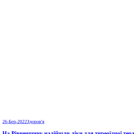
26-Бер-2022
Здоров'я
На Рівненщину надійшли ліки для тиреоїдної тера