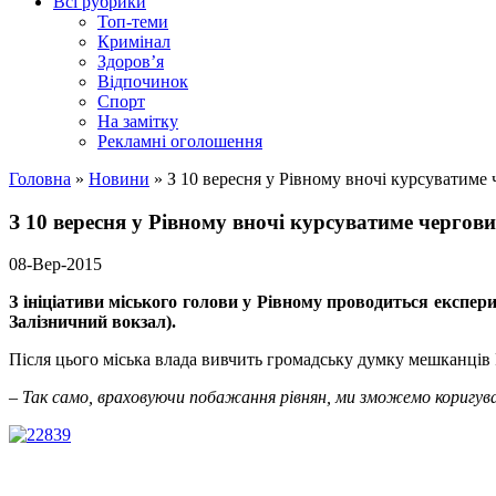
Всі рубрики
Топ-теми
Кримінал
Здоров’я
Відпочинок
Спорт
На замітку
Рекламні оголошення
Головна
»
Новини
»
З 10 вересня у Рівному вночі курсуватиме 
З 10 вересня у Рівному вночі курсуватиме чергови
08-Вер-2015
З ініціативи міського голови у Рівному проводиться експер
Залізничний вокзал).
Після цього міська влада вивчить громадську думку мешканців Р
– Так само, враховуючи побажання рівнян, ми зможемо коригу