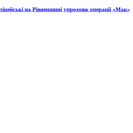
іцейські на Рівненщині упродовж операції «Мак»