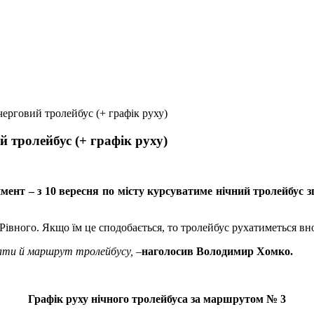
черговий тролейбус (+ графік руху)
й тролейбус (+ графік руху)
имент – з 10 вересня по місту курсуватиме нічний тролейбус
івного. Якщо їм це сподобається, то тролейбус рухатиметься вно
вати й маршрут тролейбусу,
–
наголосив Володимир Хомко.
Графік руху нічного тролейбуса за маршрутом № 3