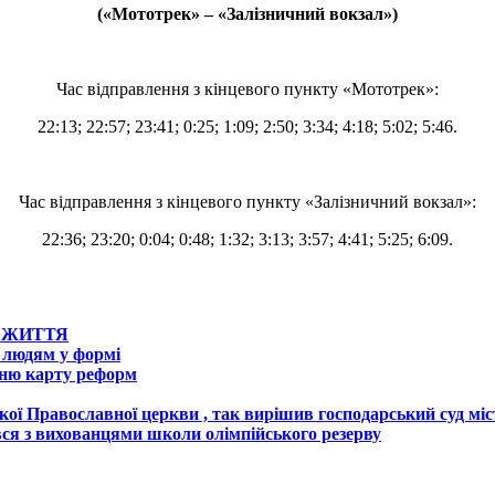
(«Мототрек» – «Залізничний вокзал»)
Час відправлення з кінцевого пункту «Мототрек»:
22:13; 22:57; 23:41; 0:25; 1:09; 2:50; 3:34; 4:18; 5:02; 5:46.
Час відправлення з кінцевого пункту «Залізничний вокзал»:
22:36; 23:20; 0:04; 0:48; 1:32; 3:13; 3:57; 4:41; 5:25; 6:09.
К ЖИТТЯ
 людям у формі
жню карту реформ
кої Православної церкви , так вирішив господарський суд мі
вся з вихованцями школи олімпійського резерву