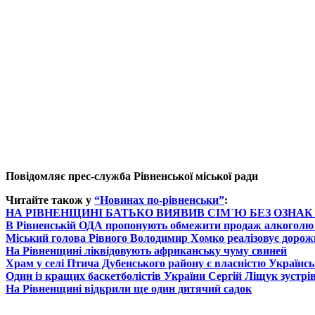
Повідомляє прес-служба Рівненської міської ради
Читайте також у
“Новинах по-рівненськи”
:
НА РІВНЕНЩИНІ БАТЬКО ВИЯВИВ СІМ`Ю БЕЗ ОЗНА
В Рівненській ОДА пропонують обмежити продаж алкоголю
Міський голова Рівного Володимир Хомко реалізовує доро
На Рівненщині ліквідовують африканську чуму свиней
Храм у селі Птича Дубенського району є власністю Українсь
Один із кращих баскетболістів України Сергій Ліщук зустрі
На Рівненщині відкрили ще один дитячий садок