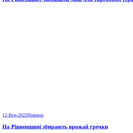
12-Вер-2022
Новини
На Рівненщині збирають врожай гречки