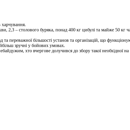
 харчування.
и, 2,3 – столового буряка, понад 400 кг цибулі та майже 50 кг ча
д та переважної більшості установ та організацій, що функціоную
айбільш зручні у бойових умовах.
ебайдужим, хто вчергове долучився до збору такої необхідної на