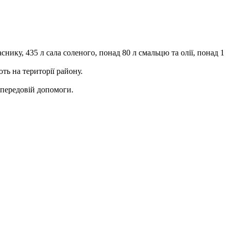
снику, 435 л сала соленого, понад 80 л смальцю та олії, понад 1
ть на території району.
 передовій допомоги.