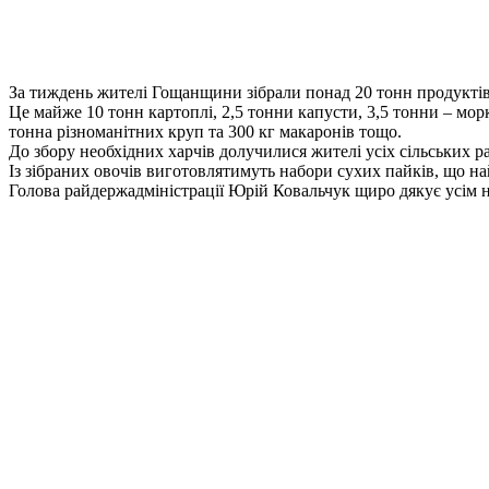
За тиждень жителі Гощанщини зібрали понад 20 тонн продуктів
Це майже 10 тонн картоплі, 2,5 тонни капусти, 3,5 тонни – моркв
тонна різноманітних круп та 300 кг макаронів тощо.
До збору необхідних харчів долучилися жителі усіх сільських ра
Із зібраних овочів виготовлятимуть набори сухих пайків, що н
Голова райдержадміністрації Юрій Ковальчук щиро дякує усім н