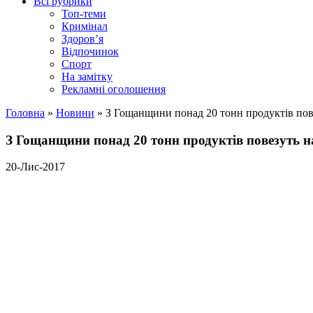
Всі рубрики
Топ-теми
Кримінал
Здоров’я
Відпочинок
Спорт
На замітку
Рекламні оголошення
Головна
»
Новини
»
З Гощанщини понад 20 тонн продуктів пов
З Гощанщини понад 20 тонн продуктів повезуть н
20-Лис-2017