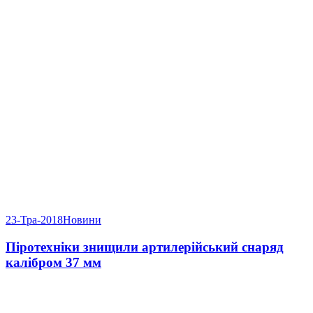
23-Тра-2018
Новини
Піротехніки знищили артилерійський снаряд
калібром 37 мм