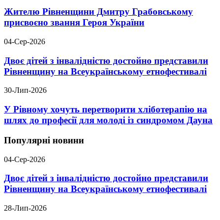
Жителю Рівненщини Дмитру Грабовському
присвоєно звання Героя України
04-Сер-2026
Двоє дітей з інвалідністю достойно представили
Рівненщину на Всеукраїнському етнофестивалі
30-Лип-2026
У Рівному хочуть перетворити хліботерапію на
шлях до професії для молоді із синдромом Дауна
Популярні новини
04-Сер-2026
Двоє дітей з інвалідністю достойно представили
Рівненщину на Всеукраїнському етнофестивалі
28-Лип-2026