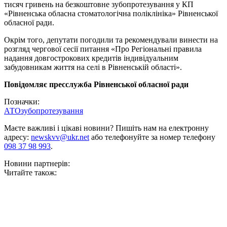
тисяч гривень на безкоштовне зубопротезування у КП
«Рівненська обласна стоматологічна поліклініка» Рівненської
обласної ради.
Окрім того, депутати погодили та рекомендували винести на
розгляд чергової сесії питання «Про Регіональні правила
надання довгострокових кредитів індивідуальним
забудовникам життя на селі в Рівненській області».
Повідомляє пресслужба Рівненської обласної ради
Позначки:
АТО
зубопротезування
Маєте важливі і цікаві новини? Пишіть нам на електронну
адресу:
newskvv@ukr.net
або телефонуйте за номер телефону
098 37 98 993
.
Новини партнерів:
Читайте також: