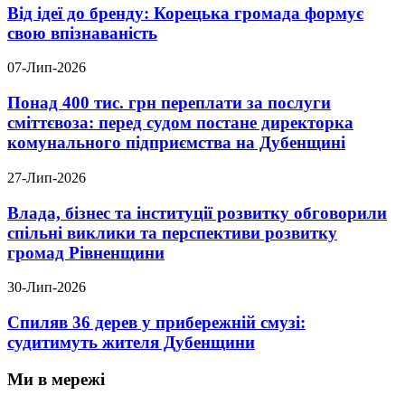
Від ідеї до бренду: Корецька громада формує
свою впізнаваність
07-Лип-2026
Понад 400 тис. грн переплати за послуги
сміттєвоза: перед судом постане директорка
комунального підприємства на Дубенщині
27-Лип-2026
Влада, бізнес та інституції розвитку обговорили
спільні виклики та перспективи розвитку
громад Рівненщини
30-Лип-2026
Спиляв 36 дерев у прибережній смузі:
судитимуть жителя Дубенщини
Ми в мережі