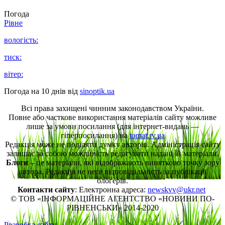
Погода
Рівне
вологість:
тиск:
вітер:
Погода на 10 днів від
sinoptik.ua
Всі права захищені чинним законодавством України.
Повне або часткове використання матеріалів сайту можливе
лише за умови посилання (для інтернет-видань —
гіперпосилання) на
tomat.rv.ua
Редакція може не поділяти думку авторів. Адміністрація сайту
залишає за собою можливість редагувати надані їй матеріали.
Блоги
– це матеріали, які відображають винятково точку зору
автора. Редакція не несе відповідальність за публікації
блогерів.
Контакти сайту
: Електронна адреса:
newskvv@ukr.net
© ТОВ «ІНФОРМАЦІЙНЕ АГЕНТСТВО «НОВИНИ ПО-
РІВНЕНСЬКИ» 2014-2020
Розробка сайту.