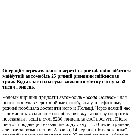
Операції з переказу коштів через інтернет-банкінг нібито за
майбутній автомобіль 25-річний рівнянин здійснював
тричі. Відтак загальна сума завданого збитку сягнула 58
тисяч гривень.
Чоловік вирішив придбати автомобіль «
Skoda Octavia»
і для
цього розшукав через знайомих особу, яка у телефонному
режимі пообіцяла доставити його із Польщі. Через деякий час
зловмисник «знайшов» потрібну автівку та одразу попросив
переказати гроші в сумі
8280
гривень за свої послуги. Після
цього «продавець» назвав іще одну суму — 30 тисяч гривень,
але вже за розмитнення. А вчора, 14 червня, після останньої