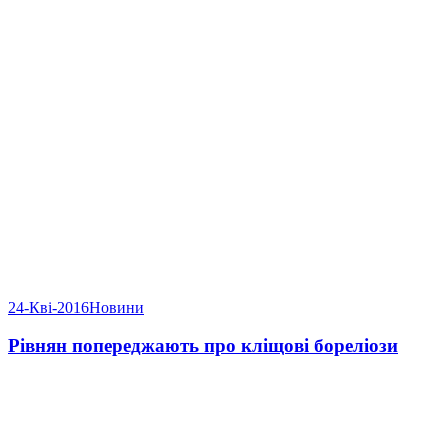
24-Кві-2016
Новини
Рівнян попереджають про кліщові бореліози