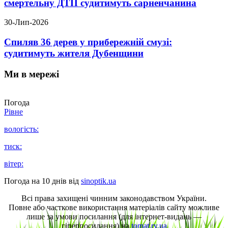
смертельну ДТП судитимуть сарненчанина
30-Лип-2026
Спиляв 36 дерев у прибережній смузі:
судитимуть жителя Дубенщини
Ми в мережі
Погода
Рівне
вологість:
тиск:
вітер:
Погода на 10 днів від
sinoptik.ua
Всі права захищені чинним законодавством України.
Повне або часткове використання матеріалів сайту можливе
лише за умови посилання (для інтернет-видань —
гіперпосилання) на
tomat.rv.ua