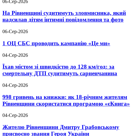
06-Сер-2026
На Рівненщині судитимуть зловмисника, який
надсилав дітям інтимні повідомлення та фото
06-Сер-2026
1 ОЦ СБС проводить кампанію «Це ми»
04-Сер-2026
Їхав містом зі швидкістю до 128 км/год: за
смертельну ДТП судитимуть сарненчанина
04-Сер-2026
998 гривень на книжки: як 18-річним жителям
Рівненщини скористатися програмою «єКнига»
04-Сер-2026
Жителю Рівненщини Дмитру Грабовському
присвоєно звання Героя України