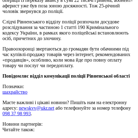
операції із переказу авансу в сумі 22 тисячі гривень, абонент-
аферист уже був поза зоною досяжності. Тож 25-річний
чоловік звернувся до поліції.
Слідчі Рівненського відділу поліції розпочали досудове
розслідування за частиною 1 статті 190 Кримінального
кодексу України, в рамках якого поліцейські встановлюють
осіб, причетних до злочину.
Правоохоронці звертаються до громадян бути обачними під
час купівлі-продажу товарів через інтернет, рекомендованих
«продавців», особливо, коли мова йде про повну оплату
товару чи послуг чи передоплату.
Повідомляє відділ комунікації поліції Рівненської області
Позначки:
шахрайство
Маєте важливі і цікаві новини? Пишіть нам на електронну
адресу:
newskvv@ukr.net
або телефонуйте за номер телефону
098 37 98 993
.
Новини партнерів:
Читайте також: