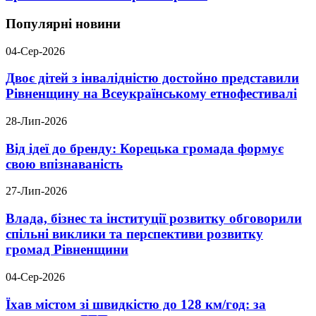
Популярні новини
04-Сер-2026
Двоє дітей з інвалідністю достойно представили
Рівненщину на Всеукраїнському етнофестивалі
28-Лип-2026
Від ідеї до бренду: Корецька громада формує
свою впізнаваність
27-Лип-2026
Влада, бізнес та інституції розвитку обговорили
спільні виклики та перспективи розвитку
громад Рівненщини
04-Сер-2026
Їхав містом зі швидкістю до 128 км/год: за