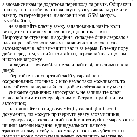
а зловмисникам це додаткова перешкода та ризик. Обираючи
протиугінні засоби, варто звернути увагу також на датчики
нахилу та переміщення, діалоговий код, GSM-модуль,
іммобілайзер;
— не залишайте ключ у замку запалювання, навіть коли
виходите на хвильку перевірити, що не так з авто.
Незрозуміле стукання, шарудіння, складене бічне дзеркало з
пасажирської сторони можуть виявитися провокацією
автовикрадачів, аби виманити вас із-за керма. В темну пору
доби перед тим, як вийти з автівки, переконайтесь, що вам
нічого не загрожує;
— виходячи із автомобіля, не залишайте відчиненими вікна і
двері;
— зберігайте транспортний засіб у гаражі чи на
охоронюваних стоянках. Якщо немає такої можливості, то
намагайтеся паркувати його в добре освітлюваному місці;
— уникайте сумнівних автосервісів, не залишайте ключі
малознайомим та неперевіреним майстрам і працівникам
автомийок;
— не залишайте на видному місці у салоні цінні речі і
документи, які можуть привернути увагу зловмисників;
— аерографія, ексклюзивний тюнінг, протиугінне маркування
чи інші методи надання індивідуальності вашому
транспортному засобу також можуть частково убезпечити
його від угону, оскільки це значно ускладнить реалізацію