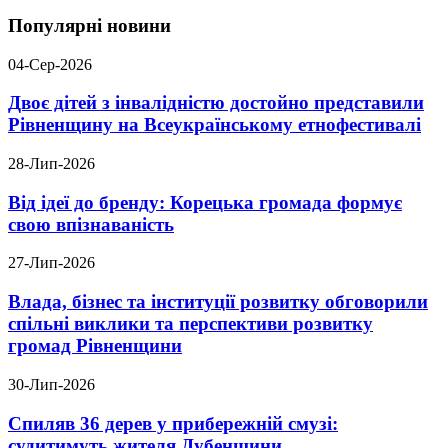
Популярні новини
04-Сер-2026
Двоє дітей з інвалідністю достойно представили
Рівненщину на Всеукраїнському етнофестивалі
28-Лип-2026
Від ідеї до бренду: Корецька громада формує
свою впізнаваність
27-Лип-2026
Влада, бізнес та інституції розвитку обговорили
спільні виклики та перспективи розвитку
громад Рівненщини
30-Лип-2026
Спиляв 36 дерев у прибережній смузі:
судитимуть жителя Дубенщини