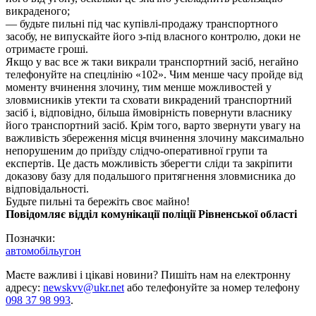
викраденого;
— будьте пильні під час купівлі-продажу транспортного
засобу, не випускайте його з-під власного контролю, доки не
отримаєте гроші.
Якщо у вас все ж таки викрали транспортний засіб, негайно
телефонуйте на спецлінію «102». Чим менше часу пройде від
моменту вчинення злочину, тим менше можливостей у
зловмисників утекти та сховати викрадений транспортний
засіб і, відповідно, більша ймовірність повернути власнику
його транспортний засіб. Крім того, варто звернути увагу на
важливість збереження місця вчинення злочину максимально
непорушеним до приїзду слідчо-оперативної групи та
експертів. Це дасть можливість зберегти сліди та закріпити
доказову базу для подальшого притягнення зловмисника до
відповідальності.
Будьте пильні та бережіть своє майно!
Повідомляє відділ комунікації поліції Рівненської області
Позначки:
автомобіль
угон
Маєте важливі і цікаві новини? Пишіть нам на електронну
адресу:
newskvv@ukr.net
або телефонуйте за номер телефону
098 37 98 993
.