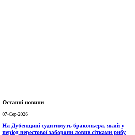
Останні новини
07-Сер-2026
На Дубенщині судитимуть браконьєра, який у
період нерестової заборони ловив сітками рибу