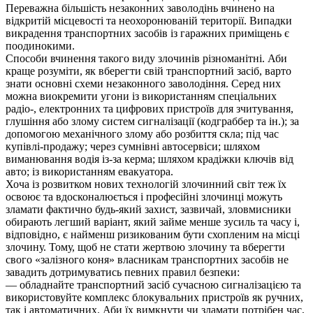
Переважна більшість незаконних заволодінь вчинено на
відкритій місцевості та неохоронюваній території. Випадки
викрадення транспортних засобів із гаражних приміщень є
поодинокими.
Способи вчинення такого виду злочинів різноманітні. Аби
краще розуміти, як вберегти свій транспортний засіб, варто
знати основні схеми незаконного заволодіння. Серед них
можна виокремити угони із використанням спеціальних
радіо-, електронних та цифрових пристроїв для зчитування,
глушіння або злому систем сигналізації (кодграббер та ін.); за
допомогою механічного злому або розбиття скла; під час
купівлі-продажу; через сумнівні автосервіси; шляхом
виманювання водія із-за керма; шляхом крадіжки ключів від
авто; із використанням евакуатора.
Хоча із розвитком нових технологій злочинний світ теж їх
освоює та вдосконалюється і професійні злочинці можуть
зламати фактично будь-який захист, зазвичай, зловмисники
обирають легший варіант, який займе менше зусиль та часу і,
відповідно, є найменш ризикованим бути схопленим на місці
злочину. Тому, щоб не стати жертвою злочину та вберегти
свого «залізного коня» власникам транспортних засобів не
завадить дотримуватись певних правил безпеки:
— обладнайте транспортний засіб сучасною сигналізацією та
використовуйте комплекс блокувальних пристроїв як ручних,
так і автоматичних. Аби їх вимкнути чи зламати потрібен час,