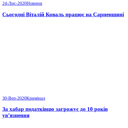
24-Лис-2020
Новини
Сьогодні Віталій Коваль працює на Сарненщині
30-Вер-2020
Кримінал
За хабар податківцю загрожує до 10 років
ув’язнення