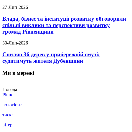
27-Лип-2026
Влада, бізнес та інституції розвитку обговорили
спільні виклики та перспективи розвитку
громад Рівненщини
30-Лип-2026
Спиляв 36 дерев у прибережній смузі:
судитимуть жителя Дубенщини
Ми в мережі
Погода
Рівне
вологість:
тиск:
вітер: