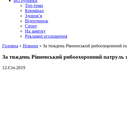
Всі рубрики
Топ-теми
Кримінал
Здоров’я
Відпочинок
Спорт
На замітку
Рекламні оголошення
Головна
»
Новини
»
За тиждень Рівненський рибоохоронний па
За тиждень Рівненський рибоохоронний патруль 
12-Січ-2019