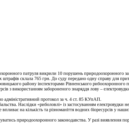
оохоронного патруля викрили 10 порушень природоохоронного зако
 штрафів склала 765 грн. До суду передано одну справу для прит
Дубровицького району інспекторами Рівненського рибоохоронного
сів з використанням забороненого знаряддя лову – електровудки
 адміністративний протокол за ч. 4 ст. 85 КУпАП.
льства. Наслідки «риболовлі» із застосуванням електровудки не
Це впливає на кількість та різноманіття водних біоресурсів у н
уватись природоохоронного законодавства. У разі виявлення по