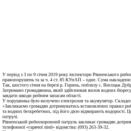
У період з 3 по 9 січня 2019 року інспектори Рівненського риб
правопорушень та за ч. 4 ст. 85 КУпАП – одне. Сума накладених
Так, шостого січня на березі р. Горинь, поблизу с. Висоцьк 
Затримано громадянина, який здійснював вилов водних біоресур
завдати шкоди рибним запасам області.
У порушника було вилучено електролов та акумулятор. Складено
«Закликаємо громадян дотримуватись встановлених правил риба
та водних безхребетних, під його дією відмирають водорості. 
патрулі.
Рівненський рибоохоронний патруль закликає громадян дотрим
телефонної «гарячої лінії» відомства: (093) 263-39-32.