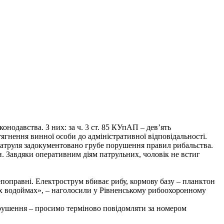
нодавства. З них: за ч. 3 ст. 85 КУпАП – дев’ять
ягнення винної особи до адміністративної відповідальності.
 патруля задокументовано грубе порушення правил рибальства.
. Завдяки оперативним діям патрульних, чоловік не встиг
поправні. Електрострум вбиває рибу, кормову базу – планктон
аших водоймах», – наголосили у Рівненському рибоохоронному
рушення – просимо терміново повідомляти за номером