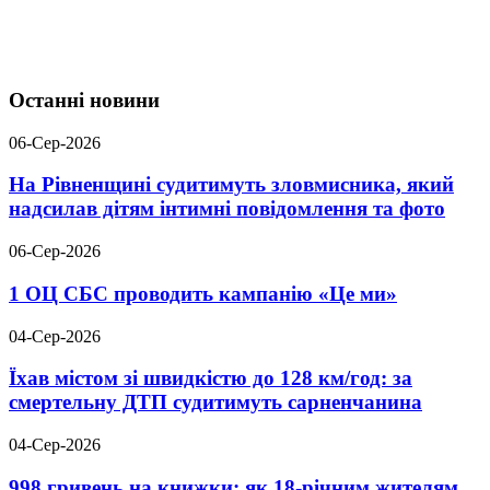
Останні новини
06-Сер-2026
На Рівненщині судитимуть зловмисника, який
надсилав дітям інтимні повідомлення та фото
06-Сер-2026
1 ОЦ СБС проводить кампанію «Це ми»
04-Сер-2026
Їхав містом зі швидкістю до 128 км/год: за
смертельну ДТП судитимуть сарненчанина
04-Сер-2026
998 гривень на книжки: як 18-річним жителям