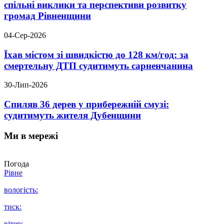
спільні виклики та перспективи розвитку
громад Рівненщини
04-Сер-2026
Їхав містом зі швидкістю до 128 км/год: за
смертельну ДТП судитимуть сарненчанина
30-Лип-2026
Спиляв 36 дерев у прибережній смузі:
судитимуть жителя Дубенщини
Ми в мережі
Погода
Рівне
вологість:
тиск:
вітер: