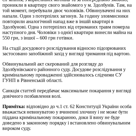
проникли в квартиру свого знайомого у м. Здолбунів. Там, на
той момент, перебували двоє чоловіків. Обвинувачені на них
напали. Один з потерпілих загинув. За годину зловмисники
повторили аналогічний напад вже в іншій квартирі в
Здолбунові. Одна з потерпілих від отриманих травм померла
наступного дня. Чоловіки з однієї квартири винесли майна на
550 грн, з іншої – 600 грн готівки.
На стадії досудового розслідування відносно підозрюваних
застосовано запобіжний захід у вигляді тримання під вартою.
Обвинувальний акт скерований для розгляду до
Здолбунівського районного суду. Досудове розслідування у
кримінальному провадженні здійснювалось слідчими СУ
ГУНП в Рівненській області.
Санкція статтей передбачає максимальне покарання у вигляді
довічного позбавлення волі.
Примітка:
відповідно до ч.1 ст. 62 Конституції України особа
вважається невинуватою у вчиненні злочину і не може бути
піддана кримінальному покаранню, доки її вину не буде
доведено в законному порядку і встановлено обвинувальним
вироком суду.