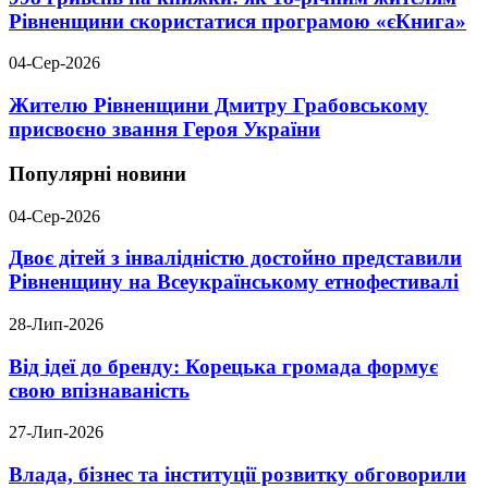
Рівненщини скористатися програмою «єКнига»
04-Сер-2026
Жителю Рівненщини Дмитру Грабовському
присвоєно звання Героя України
Популярні новини
04-Сер-2026
Двоє дітей з інвалідністю достойно представили
Рівненщину на Всеукраїнському етнофестивалі
28-Лип-2026
Від ідеї до бренду: Корецька громада формує
свою впізнаваність
27-Лип-2026
Влада, бізнес та інституції розвитку обговорили