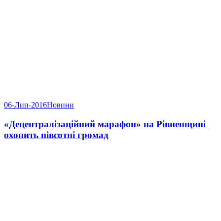
06-Лип-2016
Новини
«Децентралізаційний марафон» на Рівненщині
охопить півсотні громад