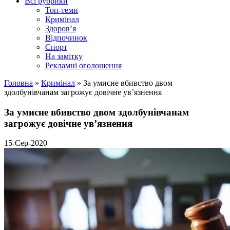
Всі рубрики
Топ-теми
Кримінал
Здоров’я
Відпочинок
Спорт
На замітку
Рекламні оголошення
Головна
»
Кримінал
»
За умисне вбивство двом
здолбунівчанам загрожує довічне ув’язнення
За умисне вбивство двом здолбунівчанам
загрожує довічне ув’язнення
15-Сер-2020