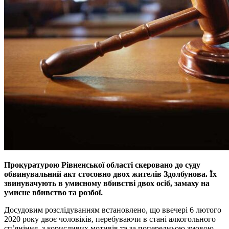
Прокуратурою Рівненської області скеровано до суду
обвинувальний акт стосовно двох жителів Здолбунова. Їх
звинувачують в умисному вбивстві двох осіб, замаху на
умисне вбивство та розбої.
Досудовим розслідуванням встановлено, що ввечері 6 лютого
2020 року двоє чоловіків, перебуваючи в стані алкогольного
сп’яніння, з корисливих мотивів та за попередньою змовою,