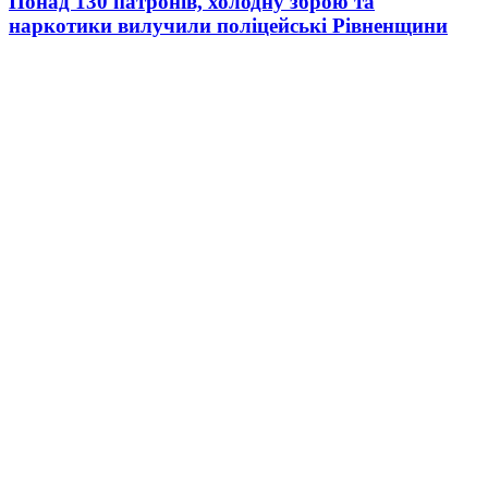
Понад 130 патронів, холодну зброю та
наркотики вилучили поліцейські Рівненщини