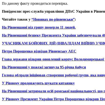
По даному факту проводиться перевірка.
Повідомляє прес-служба управління ДПтС України в Рівненс
Читайте також у
“Новинах по-рівненськи”
:
На Рівненщині від грипу померло 11 людей.
На Рівненщині безпеку Президента України забезпечували 465
УЧАСНИКАМ БОЙОВИХ ДІЙ (ІНВАЛІДАМ ВІЙНИ) З ЧИ
Петро Порошенко відвідав Рівненську АЕС
Глава держави відкрив оновлений корпус Володимирецької 
На Рівненщині у пожежі загинула 95-річна бабуся
Голова облради ініціював створення робочої групи, яка вив
У Рівному продовжують шукати китаянку
На Рівненщині затримали осіб ромської національності, що п
У Рівному Президент України Петро Порошенко відкрив Цен