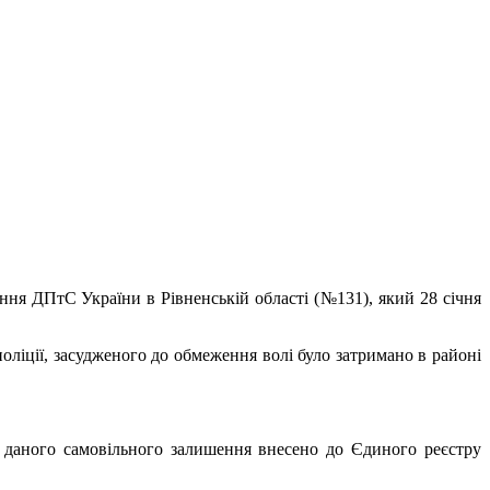
ння ДПтС України в Рівненській області (№131), який 28 січня
поліції, засудженого до обмеження волі було затримано в районі
кт даного самовільного залишення внесено до Єдиного реєстру