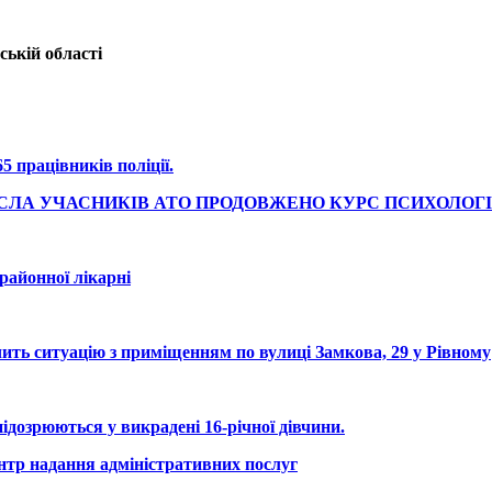
ькій області
 працівників поліції.
СЛА УЧАСНИКІВ АТО ПРОДОВЖЕНО КУРС ПСИХОЛОГІЧНО
районної лікарні
чить ситуацію з приміщенням по вулиці Замкова, 29 у Рівному
ідозрюються у викрадені 16-річної дівчини.
тр надання адміністративних послуг