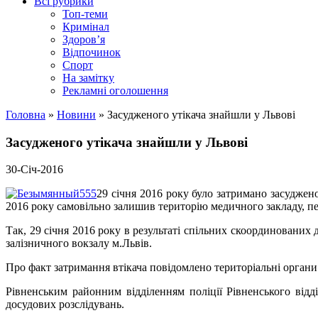
Всі рубрики
Топ-теми
Кримінал
Здоров’я
Відпочинок
Спорт
На замітку
Рекламні оголошення
Головна
»
Новини
»
Засудженого утікача знайшли у Львові
Засудженого утікача знайшли у Львові
30-Січ-2016
29 січня 2016 року було затримано засуджен
2016 року самовільно залишив територію медичного закладу, п
Так, 29 січня 2016 року в результаті спільних скоординованих 
залізничного вокзалу м.Львів.
Про факт затримання втікача повідомлено територіальні органи
Рівненським районним відділенням поліції Рівненського відд
досудових розслідувань.