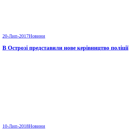
20-Лип-2017
Новини
В Острозі представили нове керівництво поліції
10-Лип-2018
Новини