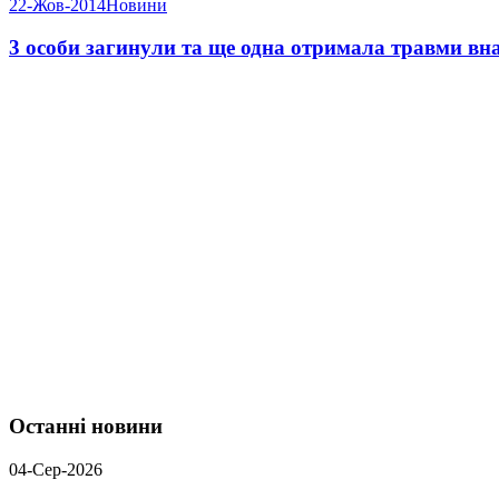
22-Жов-2014
Новини
3 особи загинули та ще одна отримала травми вна
Останні новини
04-Сер-2026