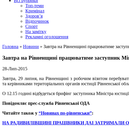
Всі рубрики
Топ-теми
Кримінал
Здоров’я
Відпочинок
Спорт
На замітку
Рекламні оголошення
Головна
»
Новини
»
Завтра на Рівненщині працюватиме заступ
Завтра на Рівненщині працюватиме заступник Мін
28-Лип-2015
Завтра, 29 липня, на Рівненщині з робочим візитом перебува
та керівниками територіальних органів юстиції Рівненської облас
О 12.15 годині відбудеться брифінг заступника Міністра юстиції
Повідомляє прес-служба Рівненської ОДА
Читайте також у
“Новинах по-рівненськи”
:
НА РАДИВИЛІВЩИНІ ПРАЦІВНИКИ ДАІ ЗАТРИМАЛИ ОС