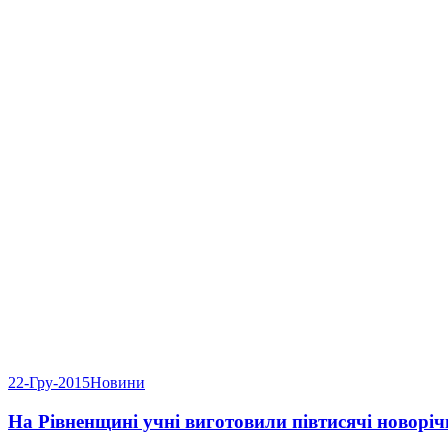
22-Гру-2015
Новини
На Рівненщині учні виготовили півтисячі новоріч