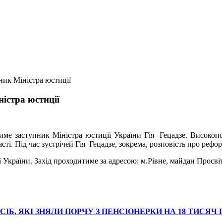
ник Міністра юстиції
істра юстиції
тиме заступник Міністра юстиції України
Гія
Гецадзе
. Високоп
ті. Під час зустрічей Гія Гецадзе, зокрема,
розповість про рефор
 України. Захід проходитиме за адресою: м.Рівне, майдан Просвіти
ІБ, ЯКІ ЗНЯЛИ ПОРЧУ З ПЕНСІОНЕРКИ НА 18 ТИСЯЧ