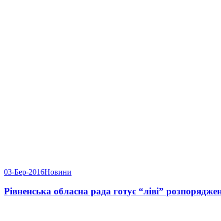
03-Бер-2016
Новини
Рівненська обласна рада готує “ліві” розпорядже