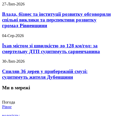
27-Лип-2026
Влада, бізнес та інституції розвитку обговорили
спільні виклики та перспективи розвитку
громад Рівненщини
04-Сер-2026
Їхав містом зі швидкістю до 128 км/год: за
смертельну ДТП судитимуть сарненчанина
30-Лип-2026
Спиляв 36 дерев у прибережній смузі:
судитимуть жителя Дубенщини
Ми в мережі
Погода
Рівне
вологість: