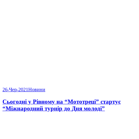
26-Чер-2021
Новини
Сьогодні у Рівному на “Мототреці” стартує
“Міжнародний турнір до Дня молоді”