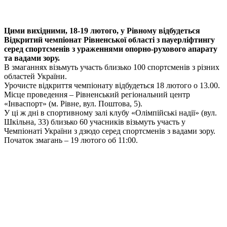
Цими вихідними, 18-19 лютого, у Рівному відбудеться
Відкритий чемпіонат Рівненської області з пауерліфтингу
серед спортсменів з ураженнями опорно-рухового апарату
та вадами зору.
В змаганнях візьмуть участь близько 100 спортсменів з різних
областей України.
Урочисте відкриття чемпіонату відбудеться 18 лютого о 13.00.
Місце проведення – Рівненський регіональний центр
«Інваспорт» (м. Рівне, вул. Поштова, 5).
У ці ж дні в
спортивному залі клубу «Олімпійські надії»
(вул.
Шкільна, 33
)
близько 60 учасників візьмуть участь у
Чемпіонаті України
з
дзюдо
серед спортсменів з вадами зору.
П
очаток змагань
– 19 лютого
о
б
1
1
:00.