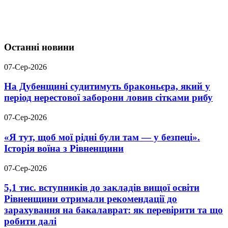
Останні новини
07-Сер-2026
На Дубенщині судитимуть браконьєра, який у
період нерестової заборони ловив сітками рибу
07-Сер-2026
«Я тут, щоб мої рідні були там — у безпеці».
Історія воїна з Рівненщини
07-Сер-2026
5,1 тис. вступників до закладів вищої освіти
Рівненщини отримали рекомендації до
зарахування на бакалаврат: як перевірити та що
робити далі