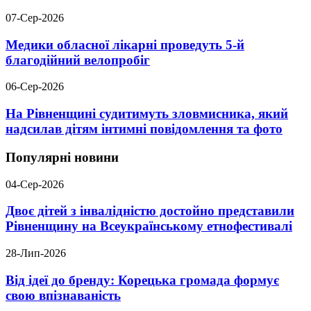
07-Сер-2026
Медики обласної лікарні проведуть 5-й
благодійний велопробіг
06-Сер-2026
На Рівненщині судитимуть зловмисника, який
надсилав дітям інтимні повідомлення та фото
Популярні новини
04-Сер-2026
Двоє дітей з інвалідністю достойно представили
Рівненщину на Всеукраїнському етнофестивалі
28-Лип-2026
Від ідеї до бренду: Корецька громада формує
свою впізнаваність