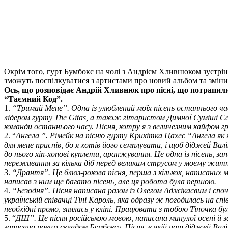
Окрім того, гурт Бумбокс на чолі з Андрієм Хливнюком зустріне
зможуть поспілкуватися з артистами про новий альбом та зміни 
Ось, що розповідає Андрій Хливнюк п
ро пісні, що потрапили
“Таємний Код”.
1.
“Тримай Мене”. Одна із улюблений моїх пісень останнього ча
лідером гурту The Gitas, а також гітаристом Димної Суміші Се
команди останнього часу. Пісня, котру я з величезним кайфом г
2. “
Ангела ”. Рімейк на пісню гурту Крихітка Цахес “Ангела як
для мене приспів, бо я хотів його семплувати, і щоб діджей Валі
до нього хіп-хопові куплети, аранжування. Це одна із пісень, за
переживання за кілька діб перед великим струсом у моєму жит
3.
“Дрантя”. Це блюз-рокова пісня, перша з кількох, написаних
написав з ним ще багато пісень, але ця робота була першою.
4.
“Безодня”. Пісня написана разом із Олегом Аджікаєвим і споча
українській співачці Тіні Кароль, яка одразу ж погодилась на 
необхідні промо, знялась у кліпі. Працювати з тобою Тіночка б
5. “
ДШ”. Це пісня російською мовою, написана минулої осені й за
записана новим складом Бумбоксу. Пісня, в якій наш діджей Валі