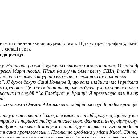
ться із рівненськими журналістами. Під час прес-брифінгу, який
у складі гурту.
 до релізу
:
су. Написана разом із чудовим автором і композитором Олександ
ргієм Мартиновим. Пісня, на яку ми зняли кліп у США, Італії та
раю на кожному концерті і вважаю її перлиною цієї платівки.
 я”. Я дуже дякую Саші Кольцовій, що вона знайшла час і приїхал
к скретчив. Це зовсім інша пісня, але як буває у хіп-хопових тре
писаних на студії “La Fabrique” у Франції. Я презентую вам її з п
ті.
 мною разом з Олегом Аджікаєвим, офіційним саундпродюсером цієї
тку я мав співати її сам, але вже на студії зрозумів, що хочу ви
співпрацю і з першого тейку записала свою фантастичну, віртуоз
уло дуже приємно. Я тішуся з нашої дружби, яка з цього народила
писана протягом зими. Повністю зроблена у місті Києві. Єдине, ї
к перевершив сам себе вже вкотре. І нам всім, і я сподіваюся сл