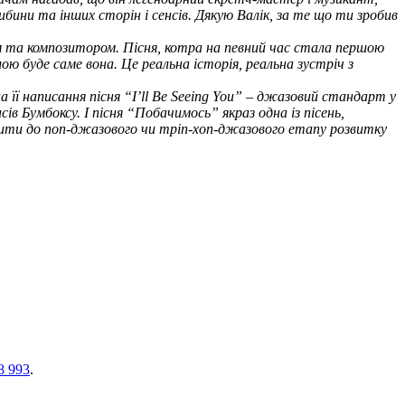
ибини та інших сторін і сенсів. Дякую Валік, за те що ти зробив
ом та композитором. Пісня, котра на певний час стала першою
ю буде саме вона. Це реальна історія, реальна зустріч з
а її написання пісня “I’ll Be Seeing You” – джазовий стандарт у
в Бумбоксу. І пісня “Побачимось” якраз одна із пісень,
осити до поп-джазового чи тріп-хоп-джазового етапу розвитку
8 993
.