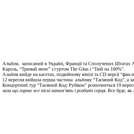
Альбом, записаний в Україні, Франції та Сполучених Штатах Аме
Кароль, “Тримай мене” з гуртом The Gitas і “Твій на 100%”.
Альбом вийде на касетах, подвійному вінілі та CD версії “фан-п
12 вересня вийшла перша частина альбому “Таємний Код”, а за 
Концертний тур “Таємний Код: Рубікон” розпочнеться 19 верес
зала що горлає все пісні напам’ять і розбиті серця
. Все буде, я