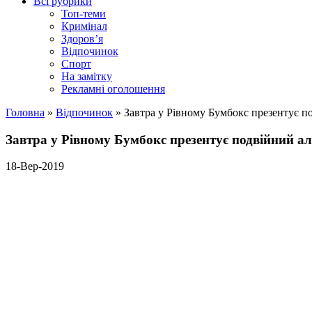
Всі рубрики
Топ-теми
Кримінал
Здоров’я
Відпочинок
Спорт
На замітку
Рекламні оголошення
Головна
»
Відпочинок
»
Завтра у Рівному Бумбокс презентує п
Завтра у Рівному Бумбокс презентує подвійний а
18-Вер-2019