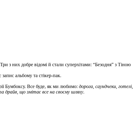
Три з них добре відомі й стали суперхітами: “Безодня” з Тіною
 запис альбому та стікер-пак.
ії Бумбоксу. Все буде, як ми любимо:
дорога, саундчеки, готелі,
та драйв, що змітає все на своєму шляху
.