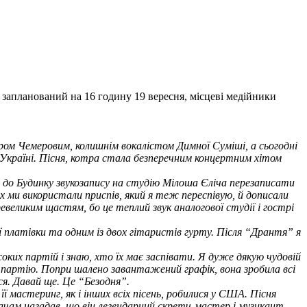
 запланований на 16 годину 19 вересня, місцеві медійники
ром Чемеровим, колишнім вокалістом Димної Суміші, а сьогодні
 Україні. Пісня, котра стала безперечним концертним хітом
а до Будинку звукозапису на студію Мілоша Єліча перезаписати
ках ми використали приспів, який я теж переспівую, й дописали
ревеликим щастям, бо це теплий звук аналогової студії і гострі
 платівки та одним із двох гітаристів гурту. Після “Дрантя” я
соких партій і знаю, хто їх має заспівати. Я дуже дякую чудовій
ну партію. Попри шалено завантажений графік, вона зробила всі
ся. Давай ще. Це “Безодня”.
ї мастеринг, як і інших всіх пісень, робилися у США. Пісня
ухачам нагадав, що він легендарний скретч-мастер і музикант,