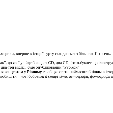
рики, вперше в історії гурту складається з більш як 11 пісень. 
ак”, до якої увійде бокс для CD, два CD, фото-буклет що ілюструє
два-три місяці буде опублікований “Рубікон”.
ня концертом у
Рівному
та обіцяє стати наймасштабнішим в істор
к любиш ти –
нові бойовики й старі хіти, автографи, фотографії 