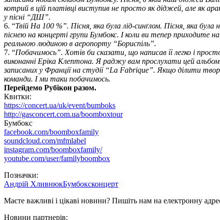
котрий в цій платівці виступив не просто як діджей, але як ара
у пісні “ДШ”.
6. “
Твій На 100 %”. Пісня, яка була лід-синґлом. Пісня, яка б
піснею на концерті групи Бумбокс. І коли ви тепер приходите н
реальною людиною в аеропорту “Бориспіль”.
7. “
Побачимось”. Хотів би сказати, що написав її легко і просто
виконанні Еріка Клептона. Я раджу вам прослухати цей альбом. Ц
записаних у Франції на студії “La Fabrique”. Якщо ділити тво
команди. І ми таки побачимось.
Перейдемо Рубікон разом.
Квитки:
https://concert.ua/uk/event/bumboks
http://gasconcert.com.ua/boomboxtour
Бумбокс
facebook.com/boomboxfamily
soundcloud.com/mfmlabel
instagram.com/boomboxfamily/
youtube.com/user/familyboombox
Позначки:
Андрій Хливнюк
Бумбокс
концерт
Маєте важливі і цікаві новини? Пишіть нам на електронну адре
Новини партнерів: