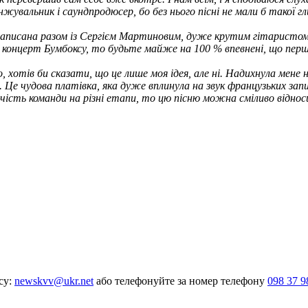
нжувальник і саундпродюсер, бо без нього пісні не мали б такої гл
ула написана разом із Сергієм Мартиновим, дуже крутим гітарист
а концерт Бумбоксу, то будьте майже на 100 % впевнені, що першо
, хотів би сказати, що це лише моя ідея, але ні. Надихнула мене н
е чудова платівка, яка дуже вплинула на звук французьких записі
рчість команди на різні етапи, то цю пісню можна сміливо відн
су:
newskvv@ukr.net
або телефонуйте за номер телефону
098 37 9