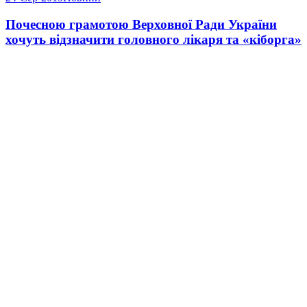
Почесною грамотою Верховної Ради України
хочуть відзначити головного лікаря та «кіборга»