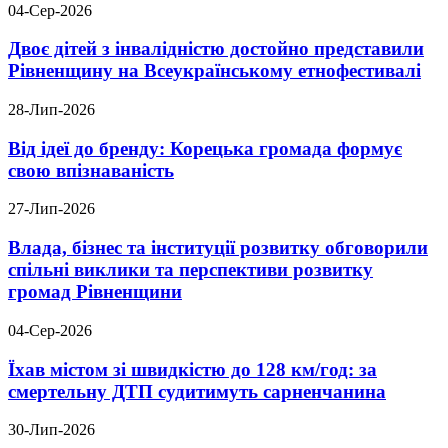
04-Сер-2026
Двоє дітей з інвалідністю достойно представили
Рівненщину на Всеукраїнському етнофестивалі
28-Лип-2026
Від ідеї до бренду: Корецька громада формує
свою впізнаваність
27-Лип-2026
Влада, бізнес та інституції розвитку обговорили
спільні виклики та перспективи розвитку
громад Рівненщини
04-Сер-2026
Їхав містом зі швидкістю до 128 км/год: за
смертельну ДТП судитимуть сарненчанина
30-Лип-2026