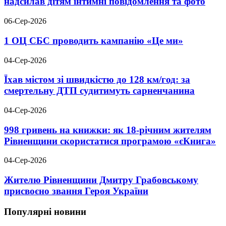
надсилав дітям інтимні повідомлення та фото
06-Сер-2026
1 ОЦ СБС проводить кампанію «Це ми»
04-Сер-2026
Їхав містом зі швидкістю до 128 км/год: за
смертельну ДТП судитимуть сарненчанина
04-Сер-2026
998 гривень на книжки: як 18-річним жителям
Рівненщини скористатися програмою «єКнига»
04-Сер-2026
Жителю Рівненщини Дмитру Грабовському
присвоєно звання Героя України
Популярні новини