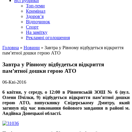
Всі рубрики
Топ-теми
Кримінал
Здоров’я
Відпочинок
Спорт
На замітку
Рекламні оголошення
Головна
»
Новини
»
Завтра у Рівному відбудеться відкриття
пам’ятної дошки герою АТО
Завтра у Рівному відбудеться відкриття
пам’ятної дошки герою АТО
06-Кві-2016
6 квітня, у середу, о 12:00
в Рівненській ЗОШ № 6 (вул.
Олени Пчілки, 9) відбудеться відкриття пам’ятної дошки
герою АТО, випускнику Свідерському Дмитру, який
загинув під час виконання бойового завдання в районі м.
Авдіївка Донецької області.