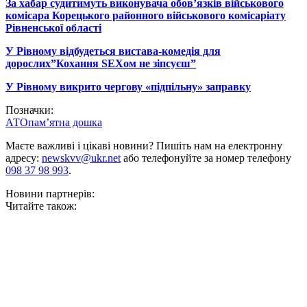
За хабар судитимуть виконувача обов’язків військового
комісара Корецького районного військового комісаріату
Рівненської області
У Рівному відбудеться вистава-комедія для
дорослих”Кохання SEXом не зіпсуєш”
У Рівному викрито чергову «підпільну» заправку
Позначки:
АТО
пам’ятна дошка
Маєте важливі і цікаві новини? Пишіть нам на електронну
адресу:
newskvv@ukr.net
або телефонуйте за номер телефону
098 37 98 993
.
Новини партнерів:
Читайте також: