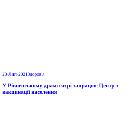
23-Лип-2021
Здоров'я
У Рівненському драмтеатрі запрацює Центр з
вакцинації населення