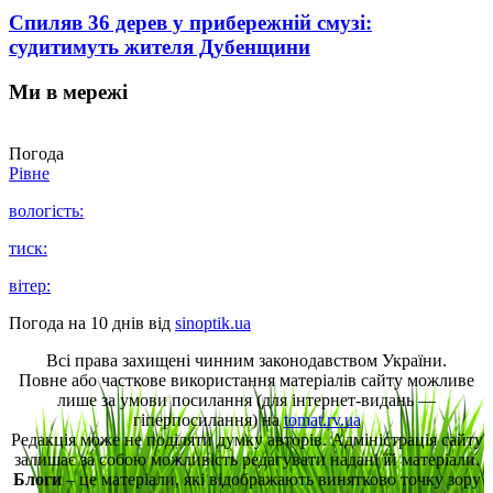
Спиляв 36 дерев у прибережній смузі:
судитимуть жителя Дубенщини
Ми в мережі
Погода
Рівне
вологість:
тиск:
вітер:
Погода на 10 днів від
sinoptik.ua
Всі права захищені чинним законодавством України.
Повне або часткове використання матеріалів сайту можливе
лише за умови посилання (для інтернет-видань —
гіперпосилання) на
tomat.rv.ua
Редакція може не поділяти думку авторів. Адміністрація сайту
залишає за собою можливість редагувати надані їй матеріали.
Блоги
– це матеріали, які відображають винятково точку зору