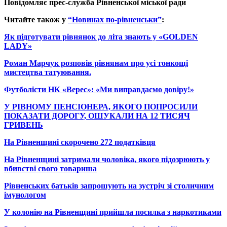
Повідомляє прес-служба Рівненської міської ради
Читайте також у
“Новинах по-рівненськи”
:
Як підготувати рівнянок до літа знають у «GOLDEN
LADY»
Роман Марчук розповів рівнянам про усі тонкощі
мистецтва татуювання.
Футболісти НК «Верес»: «Ми виправдаємо довіру!»
У РІВНОМУ ПЕНСІОНЕРА, ЯКОГО ПОПРОСИЛИ
ПОКАЗАТИ ДОРОГУ, ОШУКАЛИ НА 12 ТИСЯЧ
ГРИВЕНЬ
На Рівненщині скорочено 272 податківця
На Рівненщині затримали чоловіка, якого підозрюють у
вбивстві свого товариша
Рівненських батьків запрошують на зустріч зі столичним
імунологом
У колонію на Рівненщині прийшла посилка з наркотиками