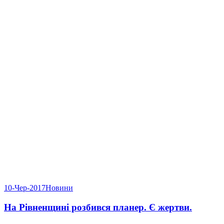
10-Чер-2017
Новини
На Рівненщині розбився планер. Є жертви.