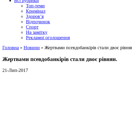
Всі рубрики
Топ-теми
Кримінал
Здоров’я
Відпочинок
Спорт
На замітку
Рекламні оголошення
Головна
»
Новини
»
Жертвами псевдобанкірів стали двоє рівня
Жертвами псевдобанкірів стали двоє рівнян.
21-Лип-2017