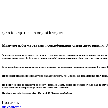
фото ілюстративне з мережі Інтернет
Минулої доби жертвами псевдобанкірів стали двоє рівнян. 
Аферисти діяли за відомою схемою. Невідомі зателефонували до своїх жертв та предс
зловмисники зняли 17175 тисяч гривень, а 63-річна жителька обласного центру таким
Слідчі за фактами шахрайств розпочали досудові розслідування за частиною 1 статті
Правоохоронці вкотре нагадують та застерігають громадян, що працівник банку нікол
Не потрібно продовжувати розмову з незнайомцем, якщо він телефонує до вас та змушу
повідомивши номер телефону та вимоги зловмисників.
Повідомляє відділ комунікації
п поліції Рівненської області
Позначки:
шахрайство