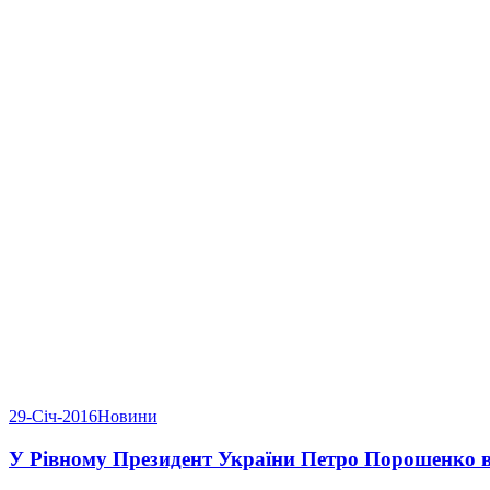
29-Січ-2016
Новини
У Рівному Президент України Петро Порошенко в