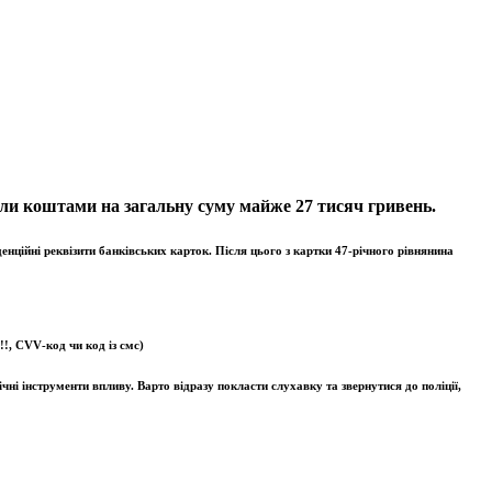
ли коштами на загальну суму майже 27 тисяч гривень.
ційні реквізити банківських карток. Після цього з картки 47-річного рівнянина
!!,
CVV
-код чи код із смс)
і інструменти впливу. Варто відразу покласти слухавку та звернутися до поліції,