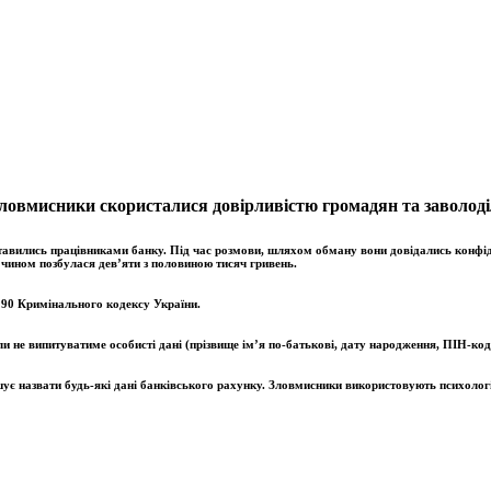
Зловмисники скористалися довірливістю громадян та заволоді
тавились працівниками банку. Під час розмови, шляхом обману вони довідались конфіден
 чином позбулася дев’яти з половиною тисяч гривень.
 190 Кримінального кодексу України.
и не випитуватиме особисті дані (прізвище ім’я по-батькові, дату народження, ПІН-код
є назвати будь-які дані банківського рахунку. Зловмисники використовують психологічн