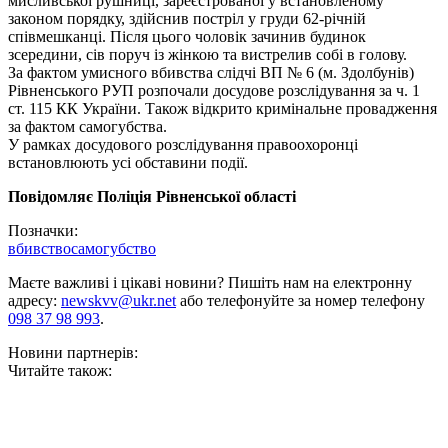
мисливської рушниці, зареєстрованої у встановленому
законом порядку, здійснив постріл у груди 62-річній
співмешканці. Після цього чоловік зачинив будинок
зсередини, сів поруч із жінкою та вистрелив собі в голову.
За фактом умисного вбивства слідчі ВП № 6 (м. Здолбунів)
Рівненського РУП розпочали досудове розслідування за ч. 1
ст. 115 КК України. Також відкрито кримінальне провадження
за фактом самогубства.
У рамках досудового розслідування правоохоронці
встановлюють усі обставини події.
Повідомляє Поліція Рівненської області
Позначки:
вбивство
самогубство
Маєте важливі і цікаві новини? Пишіть нам на електронну
адресу:
newskvv@ukr.net
або телефонуйте за номер телефону
098 37 98 993
.
Новини партнерів:
Читайте також: