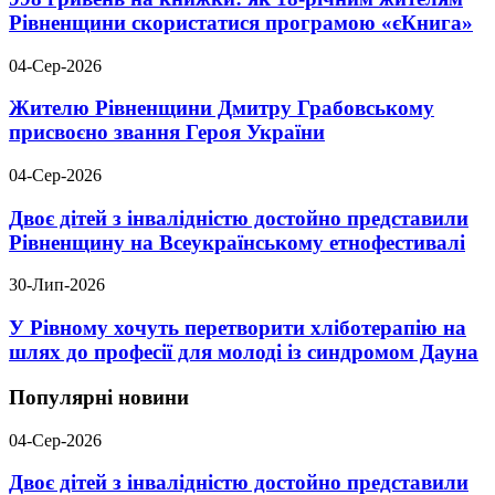
Рівненщини скористатися програмою «єКнига»
04-Сер-2026
Жителю Рівненщини Дмитру Грабовському
присвоєно звання Героя України
04-Сер-2026
Двоє дітей з інвалідністю достойно представили
Рівненщину на Всеукраїнському етнофестивалі
30-Лип-2026
У Рівному хочуть перетворити хліботерапію на
шлях до професії для молоді із синдромом Дауна
Популярні новини
04-Сер-2026
Двоє дітей з інвалідністю достойно представили