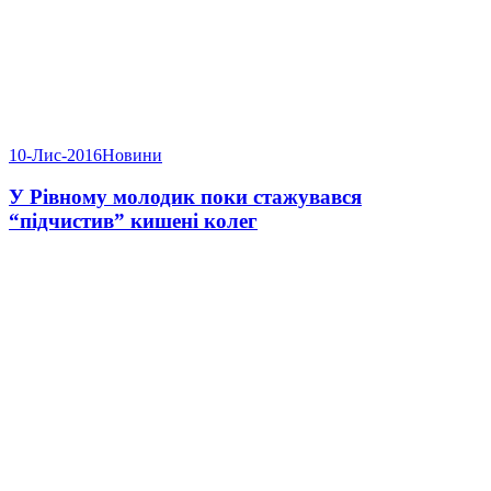
10-Лис-2016
Новини
У Рівному молодик поки стажувався
“підчистив” кишені колег