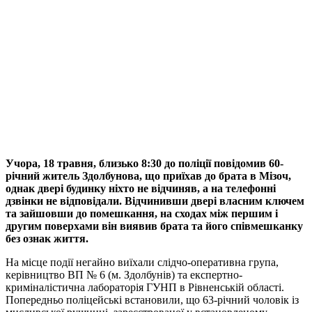
Учора, 18 травня, близько 8:30 до поліції повідомив 60-
річний житель Здолбунова, що приїхав до брата в Мізоч,
однак двері будинку ніхто не відчиняв, а на телефонні
дзвінки не відповідали. Відчинивши двері власним ключем
та зайшовши до помешкання, на сходах між першим і
другим поверхами він виявив брата та його співмешканку
без ознак життя.
На місце події негайно виїхали слідчо-оперативна група,
керівництво ВП № 6 (м. Здолбунів) та експертно-
криміналістична лабораторія ГУНП в Рівненській області.
Попередньо поліцейські встановили, що 63-річний чоловік із