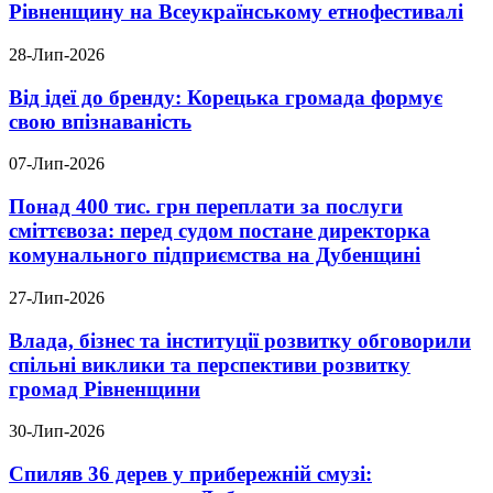
Рівненщину на Всеукраїнському етнофестивалі
28-Лип-2026
Від ідеї до бренду: Корецька громада формує
свою впізнаваність
07-Лип-2026
Понад 400 тис. грн переплати за послуги
сміттєвоза: перед судом постане директорка
комунального підприємства на Дубенщині
27-Лип-2026
Влада, бізнес та інституції розвитку обговорили
спільні виклики та перспективи розвитку
громад Рівненщини
30-Лип-2026
Спиляв 36 дерев у прибережній смузі: