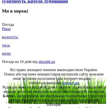
судитимуть жителя Дубенщини
Ми в мережі
Погода
Рівне
вологість:
тиск:
вітер:
Погода на 10 днів від
sinoptik.ua
Всі права захищені чинним законодавством України.
Повне або часткове використання матеріалів сайту можливе
лише за умови посилання (для інтернет-видань —
гіперпосилання) на
tomat.rv.ua
Редакція може не поділяти думку авторів. Адміністрація сайту
залишає за собою можливість редагувати надані їй матеріали.
Блоги
– це матеріали, які відображають винятково точку зору
автора. Редакція не несе відповідальність за публікації
блогерів.