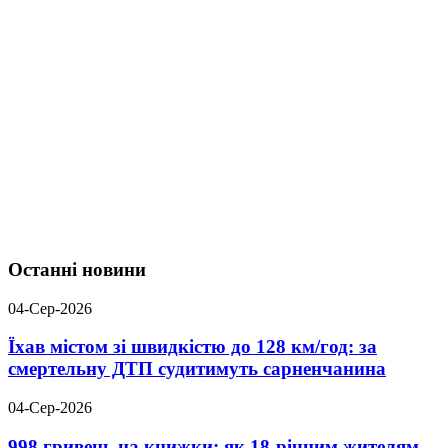
Останні новини
04-Сер-2026
Їхав містом зі швидкістю до 128 км/год: за
смертельну ДТП судитимуть сарненчанина
04-Сер-2026
998 гривень на книжки: як 18-річним жителям