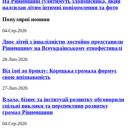
На Рівненщині судитимуть зловмисника, який
надсилав дітям інтимні повідомлення та фото
Популярні новини
04-Сер-2026
Двоє дітей з інвалідністю достойно представили
Рівненщину на Всеукраїнському етнофестивалі
28-Лип-2026
Від ідеї до бренду: Корецька громада формує
свою впізнаваність
27-Лип-2026
Влада, бізнес та інституції розвитку обговорили
спільні виклики та перспективи розвитку
громад Рівненщини
04-Сер-2026