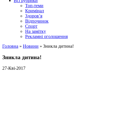
Всі рубрики
Топ-теми
Кримінал
Здоров’я
Відпочинок
Спорт
На замітку
Рекламні оголошення
Головна
»
Новини
»
Зникла дитина!
Зникла дитина!
27-Кві-2017