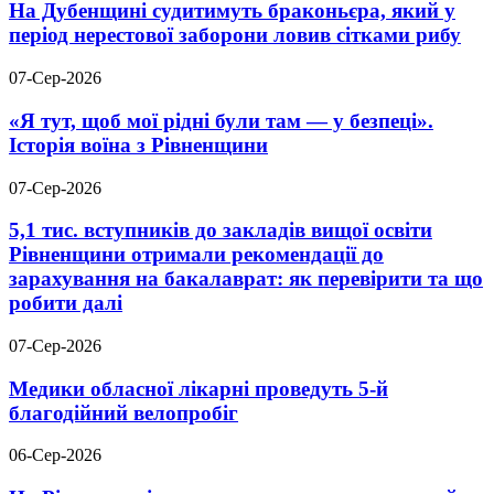
На Дубенщині судитимуть браконьєра, який у
період нерестової заборони ловив сітками рибу
07-Сер-2026
«Я тут, щоб мої рідні були там — у безпеці».
Історія воїна з Рівненщини
07-Сер-2026
5,1 тис. вступників до закладів вищої освіти
Рівненщини отримали рекомендації до
зарахування на бакалаврат: як перевірити та що
робити далі
07-Сер-2026
Медики обласної лікарні проведуть 5-й
благодійний велопробіг
06-Сер-2026