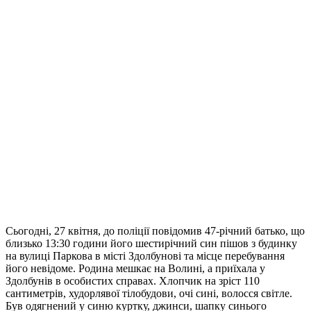
Сьогодні, 27 квітня, до поліції повідомив 47-річний батько, що
близько 13:30 години його шестирічний син пішов з будинку
на вулиці Паркова в місті Здолбунові та місце перебування
його невідоме. Родина мешкає на Волині, а приїхала у
Здолбунів в особистих справах. Хлопчик на зріст 110
сантиметрів, худорлявої тілобудови, очі сині, волосся світле.
Був одягнений у синю куртку, джинси, шапку синього