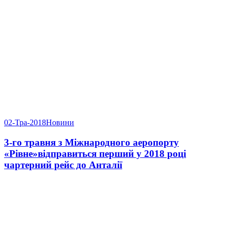
02-Тра-2018
Новини
3-го травня з Міжнародного аеропорту
«Рівне»відправиться перший у 2018 році
чартерний рейс до Анталії