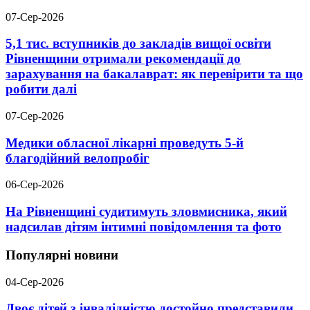
07-Сер-2026
5,1 тис. вступників до закладів вищої освіти
Рівненщини отримали рекомендації до
зарахування на бакалаврат: як перевірити та що
робити далі
07-Сер-2026
Медики обласної лікарні проведуть 5-й
благодійний велопробіг
06-Сер-2026
На Рівненщині судитимуть зловмисника, який
надсилав дітям інтимні повідомлення та фото
Популярні новини
04-Сер-2026
Двоє дітей з інвалідністю достойно представили