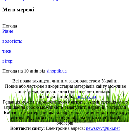
Ми в мережі
Погода
Рівне
вологість:
тиск:
вітер:
Погода на 10 днів від
sinoptik.ua
Всі права захищені чинним законодавством України.
Повне або часткове використання матеріалів сайту можливе
лише за умови посилання (для інтернет-видань —
гіперпосилання) на
tomat.rv.ua
Редакція може не поділяти думку авторів. Адміністрація сайту
залишає за собою можливість редагувати надані їй матеріали.
Блоги
– це матеріали, які відображають винятково точку зору
автора. Редакція не несе відповідальність за публікації
блогерів.
Контакти сайту
: Електронна адреса:
newskvv@ukr.net