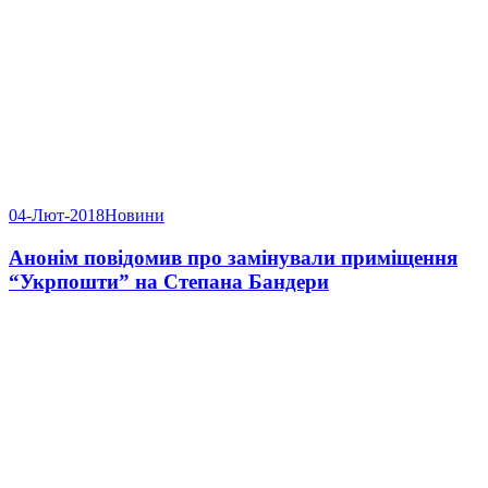
04-Лют-2018
Новини
Анонім повідомив про замінували приміщення
“Укрпошти” на Степана Бандери