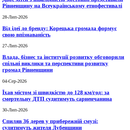
Рівненщину на Всеукраїнському етнофестивалі
28-Лип-2026
Від ідеї до бренду: Корецька громада формує
свою впізнаваність
27-Лип-2026
Влада, бізнес та інституції розвитку обговорили
спільні виклики та перспективи розвитку
громад Рівненщини
04-Сер-2026
Їхав містом зі швидкістю до 128 км/год: за
смертельну ДТП судитимуть сарненчанина
30-Лип-2026
Спиляв 36 дерев у прибережній смузі:
судитимуть жителя Дубенщини