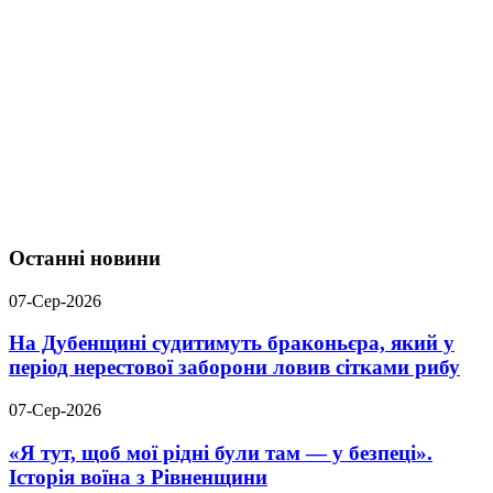
Останні новини
07-Сер-2026
На Дубенщині судитимуть браконьєра, який у
період нерестової заборони ловив сітками рибу
07-Сер-2026
«Я тут, щоб мої рідні були там — у безпеці».
Історія воїна з Рівненщини