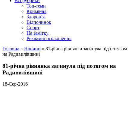
Всі рубрики
Топ-теми
Кримінал
Здоров’я
Відпочинок
Спорт
На замітку
Рекламні оголошення
Головна
»
Новини
»
81-річна рівнянка загинула під потягом
на Радивилівщині
81-річна рівнянка загинула під потягом на
Радивилівщині
18-Сер-2016