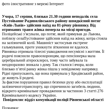
фото ілюстративне з мережі Інтернет
Учора, 17 серпня, близько 21.30 години неподалік села
Пустоіванне Радивилівського району швидкісний потяг
«Київ-Львів» здійснив наїзд на 81-річну рівнянку. Від
отриманих травм жінка померла на місці пригоди.
Поліцейські з’ясували, що потяг, який прямував до Львова,
поблизу селаПустоіванне здійснив наїзд на жінку, котра стояла
на залізничній колії. Машиніст застосував екстрене
гальмування, проте уникнути зіткнення не вдалося.
Рівнянка отримала тілесні ушкодження несумісні з життям. Її
родичі пояснили правоохоронцям, що пенсіонерка мала
церебральний атеросклероз, тому часто забувала та
неодноразово зникала з дому. Так сталося і вчора, коли
близько п’ятої ранку жінка пішла у невідомому напрямку.
Рідні припускають, що вона прямувала у Бродівський район,
де живуть її родичі.
За фактом порушення правил безпеки руху або експлуатації
залізничноготранспорту, що спричинило загибель людини,
відкрито кримінальне провадження за частиною 3 статті 276
Кримінального кодексу України.
Повідомляє в
ідділ комунікації поліції
Рівненської області
Позначки: