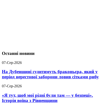
Останні новини
07-Сер-2026
На Дубенщині судитимуть браконьєра, який у
період нерестової заборони ловив сітками рибу
07-Сер-2026
«Я тут, щоб мої рідні були там — у безпеці».
Історія воїна з Рівненщини