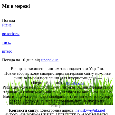
Ми в мережі
Погода
Рівне
вологість:
тиск:
вітер:
Погода на 10 днів від
sinoptik.ua
Всі права захищені чинним законодавством України.
Повне або часткове використання матеріалів сайту можливе
лише за умови посилання (для інтернет-видань —
гіперпосилання) на
tomat.rv.ua
Редакція може не поділяти думку авторів. Адміністрація сайту
залишає за собою можливість редагувати надані їй матеріали.
Блоги
– це матеріали, які відображають винятково точку зору
автора. Редакція не несе відповідальність за публікації
блогерів.
Контакти сайту
: Електронна адреса:
newskvv@ukr.net
© ТОВ «ІНФОРМАЦІЙНЕ АГЕНТСТВО «НОВИНИ ПО-