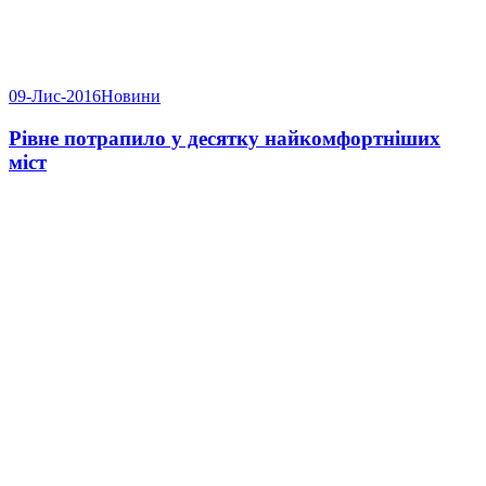
09-Лис-2016
Новини
Рівне потрапило у десятку найкомфортніших
міст