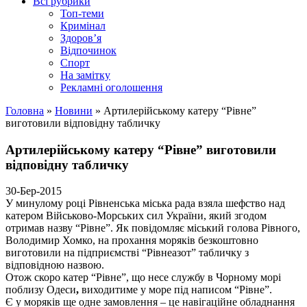
Всі рубрики
Топ-теми
Кримінал
Здоров’я
Відпочинок
Спорт
На замітку
Рекламні оголошення
Головна
»
Новини
»
Артилерійському катеру “Рівне”
виготовили відповідну табличку
Артилерійському катеру “Рівне” виготовили
відповідну табличку
30-Бер-2015
У минулому році Рівненська міська рада взяла шефство над
катером Військово-Морських сил України, який згодом
отримав назву “Рівне”. Як повідомляє міський голова Рівного,
Володимир Хомко, на прохання моряків безкоштовно
виготовили на підприємстві “Рівнеазот” табличку з
відповідною назвою.
Отож скоро катер “Рівне”, що несе службу в Чорному морі
поблизу Одеси
,
виходитиме у море під написом “Рівне”.
Є у моряків ще одне замовлення – це навігаційне обладнання