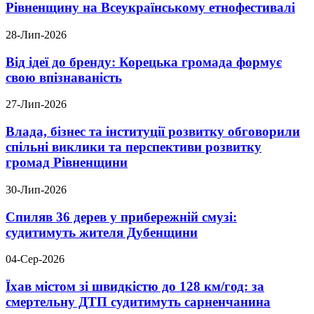
Рівненщину на Всеукраїнському етнофестивалі
28-Лип-2026
Від ідеї до бренду: Корецька громада формує
свою впізнаваність
27-Лип-2026
Влада, бізнес та інституції розвитку обговорили
спільні виклики та перспективи розвитку
громад Рівненщини
30-Лип-2026
Спиляв 36 дерев у прибережній смузі:
судитимуть жителя Дубенщини
04-Сер-2026
Їхав містом зі швидкістю до 128 км/год: за
смертельну ДТП судитимуть сарненчанина