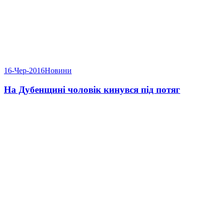
16-Чер-2016
Новини
На Дубенщині чоловік кинувся під потяг