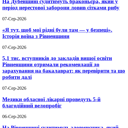
На Дубенщині судитимуть браконьєра, який у
період нерестової заборони ловив сітками рибу
07-Сер-2026
«Я тут, щоб мої рідні були там — у безпеці».
Історія воїна з Рівненщини
07-Сер-2026
5,1 тис. вступників до закладів вищої освіти
Рівненщини отримали рекомендації до
зарахування на бакалаврат: як перевірити та що
робити далі
07-Сер-2026
Медики обласної лікарні проведуть 5-й
благодійний велопробіг
06-Сер-2026
На Рівненщині судитимуть зловмисника, який