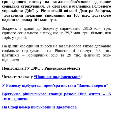
грн єдиного внеску на загальнообов’язкове державне
соціальне страхування. За словами начальника Головного
управління ДФС у Рівненській області Дмитра Зайцева,
доведений показник виконаний на 108 відс. додатково
надійшло понад 101 млн. грн.
Зокрема, в травні до бюджету спрямовано 281,6 млн. грн.
єдиного соціального внеску, що на 29,2 млн. грн. більше, ніж
торік у травні.
На даний час єдиний внесок на загальнообов’язкове державне
соціальне страхування на Рівненщині сплачує 6,3 тис.
платників – юридичних осіб та 29 тис. фізичних осіб-
підприємців.
Повідомляє ГУ ДФС у Рівненській області
Читайте також у
“Новинах по-рівненськи”
:
У Рівному відбудеться прем’єра вистави “Запеклі вороги”
Врятуймо рівненського хлопця разом! Ціна життя – 15
тисяч гривень
На Сході помер військовий із Здолбунова