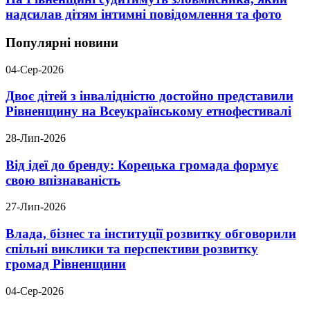
надсилав дітям інтимні повідомлення та фото
Популярні новини
04-Сер-2026
Двоє дітей з інвалідністю достойно представили
Рівненщину на Всеукраїнському етнофестивалі
28-Лип-2026
Від ідеї до бренду: Корецька громада формує
свою впізнаваність
27-Лип-2026
Влада, бізнес та інституції розвитку обговорили
спільні виклики та перспективи розвитку
громад Рівненщини
04-Сер-2026