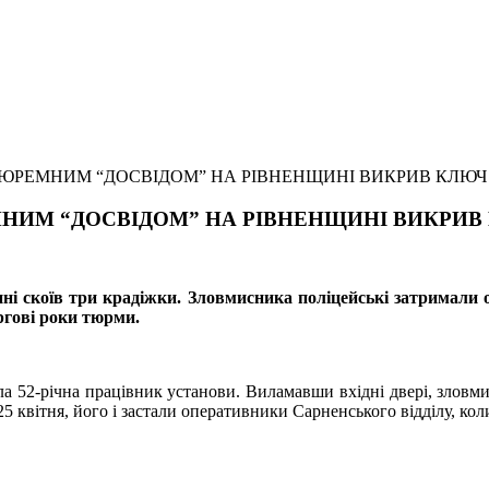
М ТЮРЕМНИМ “ДОСВІДОМ” НА РІВНЕНЩИНІ ВИКРИВ КЛЮЧ
ЕМНИМ “ДОСВІДОМ” НА РІВНЕНЩИНІ ВИКРИВ
і скоїв три крадіжки. Зловмисника поліцейські затримали оп
ергові роки тюрми.
а 52-річна працівник установи. Виламавши вхідні двері, зловми
25 квітня, його і застали оперативники
Сарненського
відділу, ко