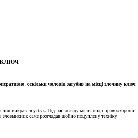
 КЛЮЧ
еративно, оскільки чоловік загубив на місці злочину ключ
сник викрав ноутбук. Під час огляду місця події правоохоронці
ли зловмисник саме розглядав щойно поцуплену техніку.