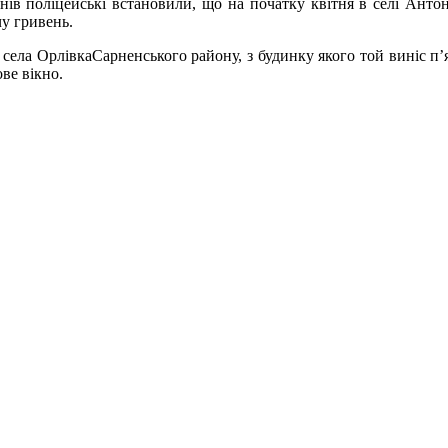
нів поліцейські встановили, що
на початку квітня в селі Анто
чу гривень.
ь села
Орлівка
Сарненського
району, з будинку якого той виніс п
ве вікно.