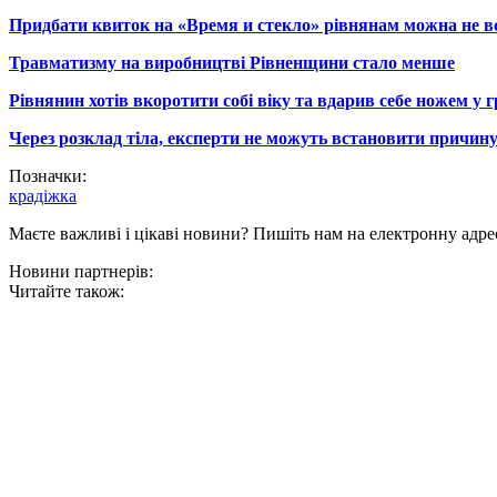
Придбати квиток на «Время и стекло» рівнянам можна не в
Травматизму на виробництві Рівненщини стало менше
Рівнянин хотів вкоротити собі віку та вдарив себе ножем у 
Через розклад тіла, експерти не можуть встановити причину
Позначки:
крадіжка
Маєте важливі і цікаві новини? Пишіть нам на електронну адре
Новини партнерів:
Читайте також: