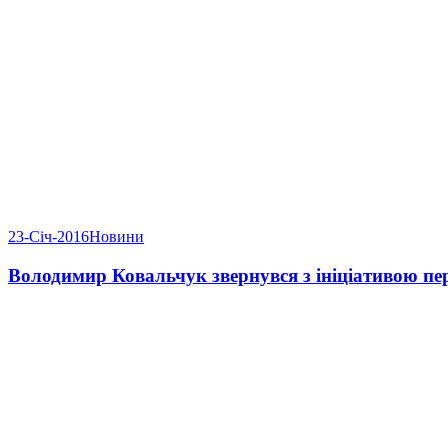
23-Січ-2016
Новини
Володимир Ковальчук звернувся з ініціативою пе