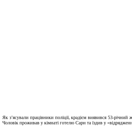
Як з’ясували працівники поліції, крадієм виявився 53-річний 
Чоловік проживав у кімнаті готелю Сарн та їздив у «відрядженн