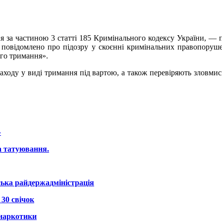
ня за частиною 3 статті 185 Кримінального кодексу України, —
 повідомлено про підозру у скоєнні кримінальних правопоруше
ого тримання».
заходу у виді тримання під вартою, а також перевіряють зловмис
»
а татуювання.
ська райдержадміністрація
30 свічок
 наркотики