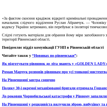
«За фактом скоєння крадіжок відкриті кримінальні проваджен
начальник слідчого відділення Руслан
Абрамчук
. — Чоловіку
кодексу України затримано, він перебуває в ізоляторі тимчасов
Слідчі готують матеріали для обрання йому міри запобіжного 
території Рівненської області.
Повідомляє відділ комунікації
ГУНП
в Рівненській області
Читайте також у
“Новинах по-рівненськи”
:
Як підготувати рівнянок до літа знають у «GOLDEN LADY
Роман Марчук розповів рівнянам про усі тонкощі мистецтв
На Рівненщині завтра сонячно
Подяку 30-ї окремої механізованої бригади отримала Гощан
До роковин Чорнобильської катастрофи у Рівному запалили 
На Рівненщині у рецидивіста вилучили зброю, вибухівку та