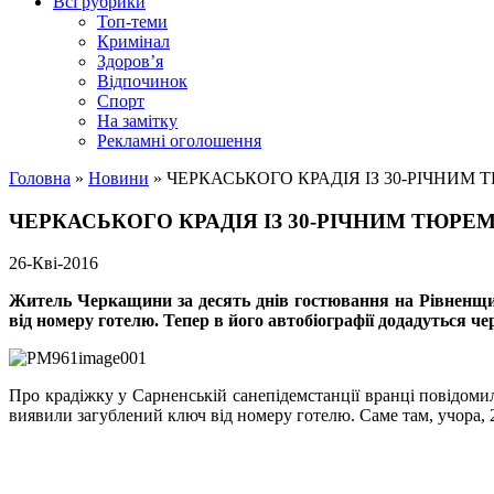
Всі рубрики
Топ-теми
Кримінал
Здоров’я
Відпочинок
Спорт
На замітку
Рекламні оголошення
Головна
»
Новини
»
ЧЕРКАСЬКОГО КРАДІЯ ІЗ 30-РІЧНИ
ЧЕРКАСЬКОГО КРАДІЯ ІЗ 30-РІЧНИМ ТЮР
26-Кві-2016
Житель Черкащини за десять днів гостювання на Рівненщин
від номеру готелю. Тепер в його автобіографії додадуться ч
Про крадіжку у
Сарненській
санепідемстанції вранці повідомил
виявили загублений ключ від номеру готелю. Саме там, учора, 