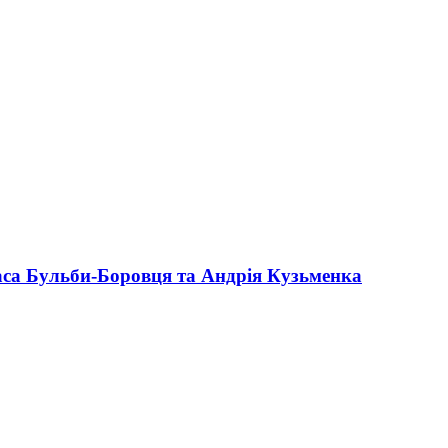
раса Бульби-Боровця та Андрія Кузьменка