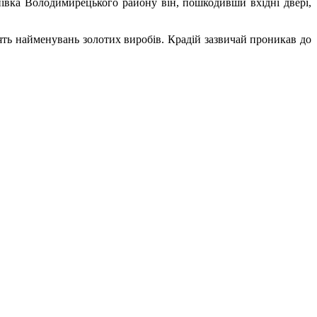
нівка
Володимирецького
району він, пошкодивши вхідні двері,
’ять найменувань золотих виробів. Крадій зазвичай проникав до