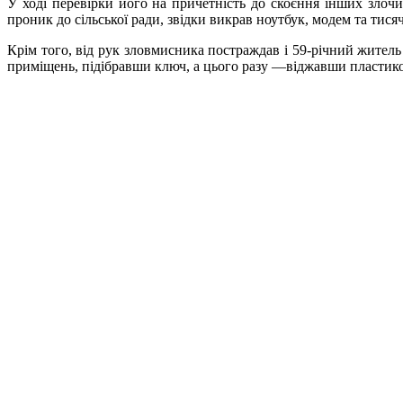
У ході перевірки його на причетність до скоєння інших злочи
проник до сільської ради, звідки викрав ноутбук, модем та тися
Крім того, від рук зловмисника постраждав і 59-річний жител
приміщень, підібравши ключ, а цього разу —віджавши пластико