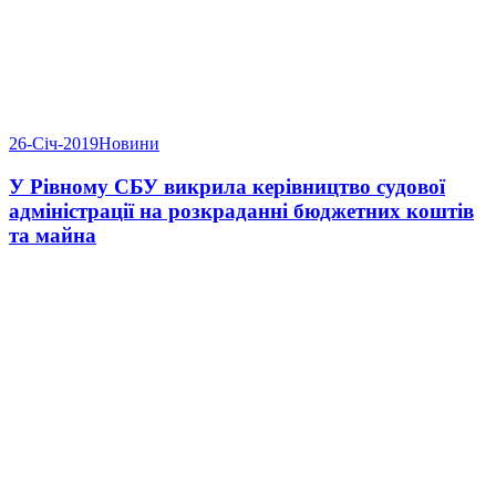
26-Січ-2019
Новини
У Рівному СБУ викрила керівництво судової
адміністрації на розкраданні бюджетних коштів
та майна