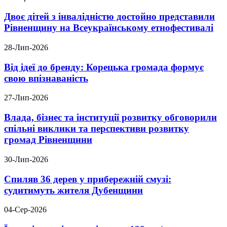
Двоє дітей з інвалідністю достойно представили
Рівненщину на Всеукраїнському етнофестивалі
28-Лип-2026
Від ідеї до бренду: Корецька громада формує
свою впізнаваність
27-Лип-2026
Влада, бізнес та інституції розвитку обговорили
спільні виклики та перспективи розвитку
громад Рівненщини
30-Лип-2026
Спиляв 36 дерев у прибережній смузі:
судитимуть жителя Дубенщини
04-Сер-2026