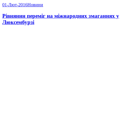
01-Лют-2016
Новини
Рівнянин переміг на міжнародних змаганнях у
Люксембурзі