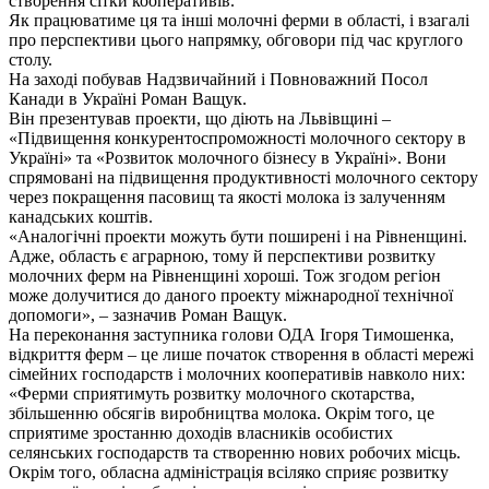
створення сітки кооперативів.
Як працюватиме ця та інші молочні ферми в області, і взагалі
про перспективи цього напрямку, обговори під час круглого
столу.
На заході побував Надзвичайний і Повноважний Посол
Канади в Україні Роман Ващук.
Він презентував проекти, що діють на Львівщині –
«Підвищення конкурентоспроможності молочного сектору в
Україні» та «Розвиток молочного бізнесу в Україні». Вони
спрямовані на підвищення продуктивності молочного сектору
через покращення пасовищ та якості молока із залученням
канадських коштів.
«Аналогічні проекти можуть бути поширені і на Рівненщині.
Адже, область є аграрною, тому й перспективи розвитку
молочних ферм на Рівненщині хороші. Тож згодом регіон
може долучитися до даного проекту міжнародної технічної
допомоги», – зазначив Роман Ващук.
На переконання заступника голови ОДА Ігоря Тимошенка,
відкриття ферм – це лише початок створення в області мережі
сімейних господарств і молочних кооперативів навколо них:
«Ферми сприятимуть розвитку молочного скотарства,
збільшенню обсягів виробництва молока. Окрім того, це
сприятиме зростанню доходів власників особистих
селянських господарств та створенню нових робочих місць.
Окрім того, обласна адміністрація всіляко сприяє розвитку