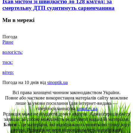
Їхав містом зі швидкістю до 128 км/год: за
смертельну ДТП судитимуть сарненчанина
Ми в мережі
Погода
Рівне
вологість:
тиск:
вітер:
Погода на 10 днів від
sinoptik.ua
Всі права захищені чинним законодавством України.
Повне або часткове використання матеріалів сайту можливе
лише за умови посилання (для інтернет-видань —
гіперпосилання) на
tomat.rv.ua
Редакція може не поділяти думку авторів. Адміністрація сайту
залишає за собою можливість редагувати надані їй матеріали.
Блоги
– це матеріали, які відображають винятково точку зору
автора. Редакція не несе відповідальність за публікації