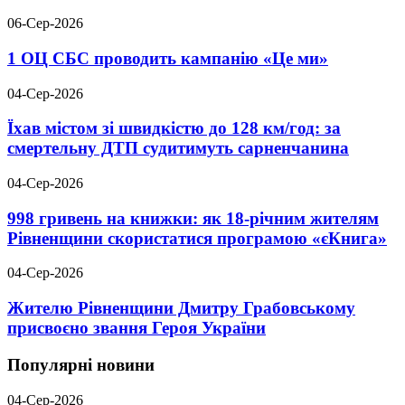
06-Сер-2026
1 ОЦ СБС проводить кампанію «Це ми»
04-Сер-2026
Їхав містом зі швидкістю до 128 км/год: за
смертельну ДТП судитимуть сарненчанина
04-Сер-2026
998 гривень на книжки: як 18-річним жителям
Рівненщини скористатися програмою «єКнига»
04-Сер-2026
Жителю Рівненщини Дмитру Грабовському
присвоєно звання Героя України
Популярні новини
04-Сер-2026