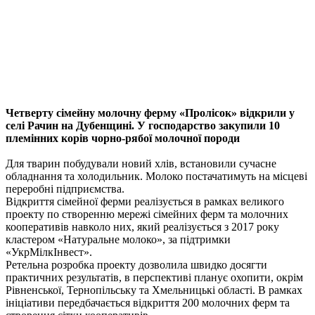
Четверту сімейну молочну ферму «Пролісок» відкрили у
селі Рачин на Дубенщині. У господарство закупили 10
племінних корів чорно-рябої молочної породи
Для тварин побудували новий хлів, встановили сучасне
обладнання та холодильник. Молоко постачатимуть на місцеві
переробні підприємства.
Відкриття сімейної ферми реалізується в рамках великого
проекту по створенню мережі сімейних ферм та молочних
кооперативів навколо них, який реалізується з 2017 року
кластером «Натуральне молоко», за підтримки
«УкрМілкІнвест».
Ретельна розробка проекту дозволила швидко досягти
практичних результатів, в перспективі планує охопити, окрім
Рівненської, Тернопільську та Хмельницькі області. В рамках
ініціативи передбачається відкриття 200 молочних ферм та