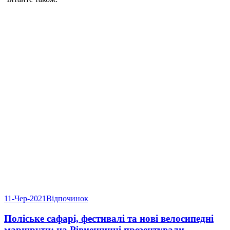
11-Чер-2021
Відпочинок
Поліське сафарі, фестивалі та нові велосипедні
маршрути: на Рівненщині презентували