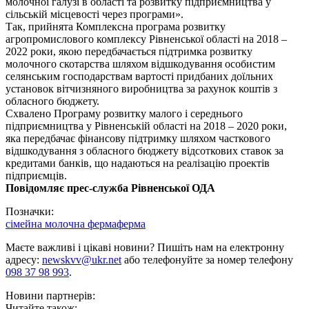
молочної галузі в області та розвитку підприємництва у
сільській місцевості через програми».
Так, прийнята Комплексна програма розвитку
агропромислового комплексу Рівненської області на 2018 –
2022 роки, якою передбачається підтримка розвитку
молочного скотарства шляхом відшкодування особистим
селянським господарствам вартості придбаних доїльних
установок вітчизняного виробництва за рахунок коштів з
обласного бюджету.
Схвалено Програму розвитку малого і середнього
підприємництва у Рівненській області на 2018 – 2020 роки,
яка передбачає фінансову підтримку шляхом часткового
відшкодування з обласного бюджету відсоткових ставок за
кредитами банків, що надаються на реалізацію проектів
підприємців.
Повідомляє прес-служба Рівненської ОДА
Позначки:
сімейна молочна ферма
ферма
Маєте важливі і цікаві новини? Пишіть нам на електронну
адресу:
newskvv@ukr.net
або телефонуйте за номер телефону
098 37 98 993
.
Новини партнерів:
Читайте також: