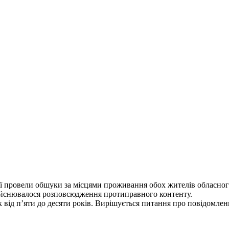
іції провели обшуки за місцями проживання обох жителів обласно
 здійснювалося розповсюдження протиправного контенту.
ок від п’яти до десяти років. Вирішується питання про повідомл