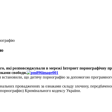
нографію
ію
го, які розповсюджували в мережі Інтернет порнографічну про
оками свободи.
 встановили, що дитячу порнографію за допомогою програмного 
нальних провадженнях за ознаками складу злочину, передбаченого
 порнографію) Кримінального кодексу України.