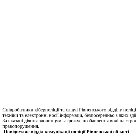
Співробітники кіберполіції та слідчі Рівненського відділу пол
техніки та електронні носії інформації, безпосередньо з яких
За вказані діяння злочинцям загрожує позбавлення волі на стр
правопорушення.
Повідомляє в
ідділ комунікації
поліції Рівненської області