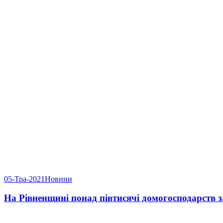
05-Тра-2021
Новини
На Рівненщині понад півтисячі домогосподарств 