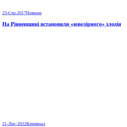
23-Сер-2017
Новини
На Рівненщині встановили «ювелірного» злодія
21-Лис-2022
Кримінал