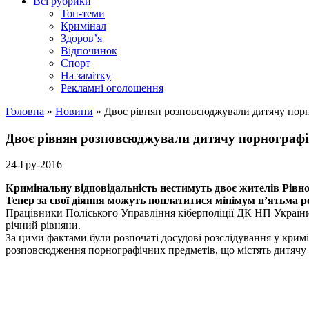
Всі рубрики
Топ-теми
Кримінал
Здоров’я
Відпочинок
Спорт
На замітку
Рекламні оголошення
Головна
»
Новини
»
Двоє рівнян розповсюджували дитячу пор
Двоє рівнян розповсюджували дитячу порнограф
24-Гру-2016
Кримінальну відповідальність нестимуть двоє жителів Рівно
Тепер за свої діяння можуть поплатитися мінімум п’ятьма р
Працівники Поліського Управління кіберполіції ДК НП України
річний рівняни.
За цими фактами були розпочаті досудові розслідування у кримі
розповсюдження порнографічних предметів, що містять дитячу