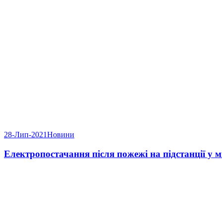
28-Лип-2021
Новини
Електропостачання після пожежі на підстанції у м