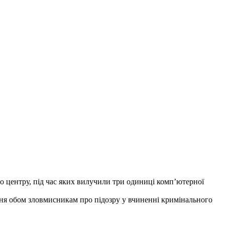
го центру, під час яких вилучили три одиниці комп’ютерної
ення обом зловмисникам про підозру у вчиненні кримінального