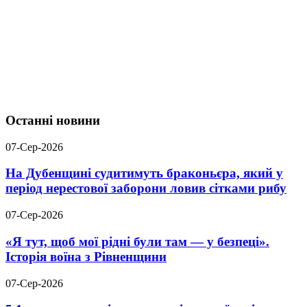
Останні новини
07-Сер-2026
На Дубенщині судитимуть браконьєра, який у
період нерестової заборони ловив сітками рибу
07-Сер-2026
«Я тут, щоб мої рідні були там — у безпеці».
Історія воїна з Рівненщини
07-Сер-2026