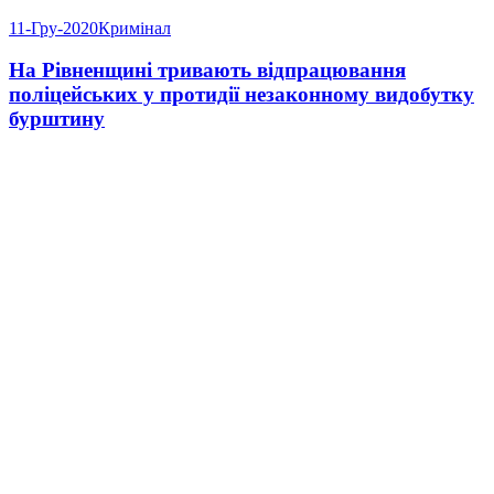
11-Гру-2020
Кримінал
На Рівненщині тривають відпрацювання
поліцейських у протидії незаконному видобутку
бурштину