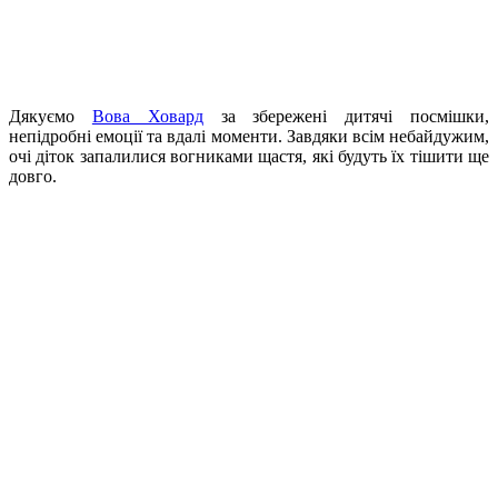
Дякуємо
Вова Ховард
за збережені дитячі посмішки,
непідробні емоції та вдалі моменти. Завдяки всім небайдужим,
очі діток запалилися вогниками щастя, які будуть їх тішити ще
довго.