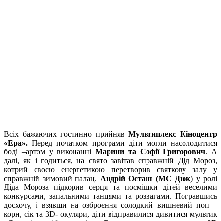
Всіх бажаючих гостинно прийняв
Мультиплекс Кіноцентр
«Ера».
Перед початком програми діти могли насолодитися
боді –артом у виконанні
Марини та Софії Григорович
. А
далі, як і годиться, на свято завітав справжній Дід Мороз,
котрий своєю енергетикою перетворив святкову залу у
справжній зимовий палац.
Андрій Осташ (МС Дюк
) у ролі
Діда Мороза підкорив серця та посмішки дітей веселими
конкурсами, запальними танцями та розвагами. Погравшись
досхочу, і взявши на озброєння солодкий вишневий поп –
корн, сік та 3D- окуляри, діти відправилися дивитися мультик