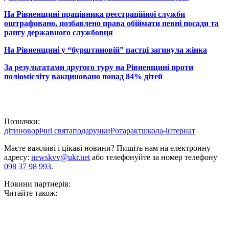
На Рівненщині працівника реєстраційної служби
оштрафовано, позбавлено права обіймати певні посади та
рангу державного службовця
На Рівненщині у “бурштиновій” пастці загинула жінка
За результатами другого туру на Рівненщині проти
поліомієліту вакциновано понад 84% дітей
Позначки:
діти
новорічні свята
подарунки
Ротаракт
школа-інтернат
Маєте важливі і цікаві новини? Пишіть нам на електронну
адресу:
newskvv@ukr.net
або телефонуйте за номер телефону
098 37 98 993
.
Новини партнерів:
Читайте також: