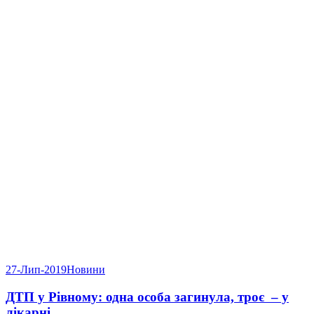
27-Лип-2019
Новини
ДТП у Рівному: одна особа загинула, троє – у
лікарні