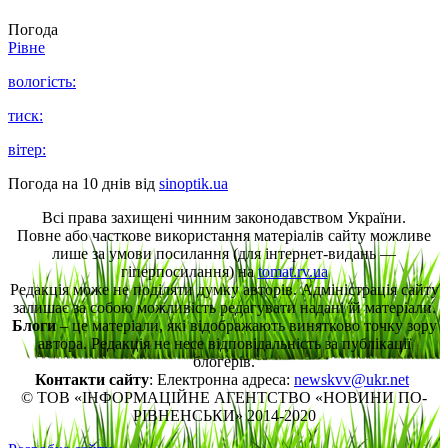
Погода
Рівне
вологість:
тиск:
вітер:
Погода на 10 днів від
sinoptik.ua
Всі права захищені чинним законодавством України.
Повне або часткове використання матеріалів сайту можливе
лише за умови посилання (для інтернет-видань —
гіперпосилання) на
tomat.rv.ua
Редакція може не поділяти думку авторів. Адміністрація сайту
залишає за собою можливість редагувати надані їй матеріали.
Блоги
– це матеріали, які відображають винятково точку зору
автора. Редакція не несе відповідальність за публікації
блогерів.
Контакти сайту
: Електронна адреса:
newskvv@ukr.net
© ТОВ «ІНФОРМАЦІЙНЕ АГЕНТСТВО «НОВИНИ ПО-
РІВНЕНСЬКИ» 2014-2020