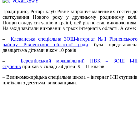
Традиційно, Ротарі клуб Рівне запрошує маленьких гостей до
святкування Нового року у дружньому родинному колі.
Попри складу ситуацію в країні, цей рік не став виключенням.
На захід завітали вихованці з трьох інтернатів області. А саме:
–
Клеванська спеціальна ЗОШ-інтернат №1 Рівненського
району Рівненської обласної ради
була представлена
двадцятьма дітками віком 10 років
–
Березнівський міжшкільний НВК – ЗОШ І-ІІІ
ступенів
приїхав у складі 24 дітей 9 – 11 класів
– Великомежиріцька спеціальна школа – інтернат І-ІІІ ступенів
приїхали з десятьма вихованцями.