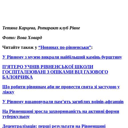
Тетяна Карцева, Ротаракт клуб Рівне
Фото: Вова Ховард
Читайте також у
“Новинах по-рівненськи”
:
У Рівному з музею викрали найбільший камінь бурштину
П’ЯТЕРО УЧНІВ РІВНЕНСЬКОЇ ШКОЛИ
ГОСПІТАЛІЗОВАНІ З ОПІКАМИ ВІД ГАЗОВОГО
БАЛОНЧИКА
Що робити рівнянам аби не провести свята зі застудою у
ліжку
У Рівному вшановували пам’ять загиблих воїнів-афганців
На Рівненщині зросла захворюваність на активні форми
туберкульозу
Децентралізація: перші результати на Рівненщині