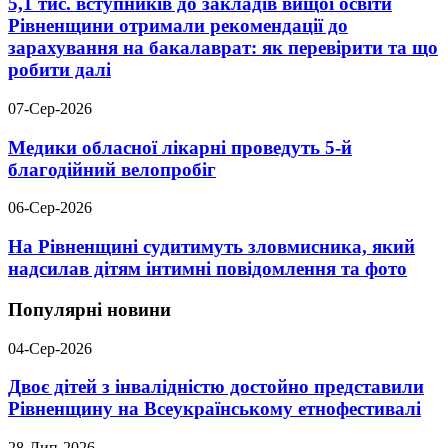
5,1 тис. вступників до закладів вищої освіти
Рівненщини отримали рекомендації до
зарахування на бакалаврат: як перевірити та що
робити далі
07-Сер-2026
Медики обласної лікарні проведуть 5-й
благодійний велопробіг
06-Сер-2026
На Рівненщині судитимуть зловмисника, який
надсилав дітям інтимні повідомлення та фото
Популярні новини
04-Сер-2026
Двоє дітей з інвалідністю достойно представили
Рівненщину на Всеукраїнському етнофестивалі
28-Лип-2026