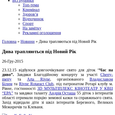
Всі рубрики
Топ-теми
Кримінал
Здоров’я
Відпочинок
Спорт
На замітку
Рекламні оголошення
Головна
»
Новини
»
Дива трапляються під Новий Рік
Дива трапляються під Новий Рік
26-Гру-2015
23.12.15 відбулося довгоочікуване свято для діток “
Час на
диво”.
Завдяки Благодійному концерту за участі
Cherry-
merry
та
Arta Rivne
, організованого
Владиславом
Білим
та
Rivne Rotaract Club
, під патронатом Ротарі клубу м.
Рівне, гостинності
3D МУЛЬТІПЛЕКС КІНОТЕАТР У КВЦ
“ЕРА”
та завдяки таланту
Андрія Осташа
55 діток з інтернатів
області отримали порцію зимової казки та справжнього свята.
Захід відвідали діти зі шкіл інтернатів Березного, Великих
Межиричів та Клеваня.