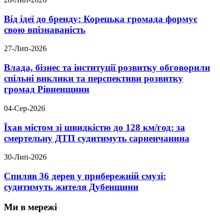
Від ідеї до бренду: Корецька громада формує
свою впізнаваність
27-Лип-2026
Влада, бізнес та інституції розвитку обговорили
спільні виклики та перспективи розвитку
громад Рівненщини
04-Сер-2026
Їхав містом зі швидкістю до 128 км/год: за
смертельну ДТП судитимуть сарненчанина
30-Лип-2026
Спиляв 36 дерев у прибережній смузі:
судитимуть жителя Дубенщини
Ми в мережі