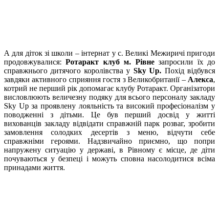
А для діток зі школи – інтернат у с. Великі Межиричі пригоди
продовжувалися:
Ротаракт клуб м. Рівне
запросили їх до
справжнього дитячого королівства у
Sky
Up.
Похід відбувся
завдяки активного сприяння гостя з Великобританії –
Алекса
,
котрий не перший рік допомагає клубу Ротаракт. Організатори
висловлюють величезну подяку для всього персоналу закладу
Sky Up за проявлену лояльність та високий професіоналізм у
поводженні з дітьми. Це був перший досвід у житті
вихованців закладу відвідати справжній парк розваг, зробити
замовлення солодких десертів з меню, відчути себе
справжніми героями. Надзвичайно приємно, що попри
напружену ситуацію у державі, в Рівному є місце, де діти
почуваються у безпеці і можуть сповна насолодитися всіма
принадами життя.