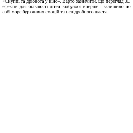
«Снуппі та дрібнота у кіно». Варто зазначити, що перегляд 3D
ефектів для більшості дітей відбулося вперше і залишило по
собі море бурхливих емоцій та непідробного щастя.