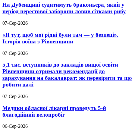
На Дубенщині судитимуть браконьєра, який у
період нерестової заборони ловив сітками рибу
07-Сер-2026
«Я тут, щоб мої рідні були там — у безпеці».
Історія воїна з Рівненщини
07-Сер-2026
5,1 тис. вступників до закладів вищої освіти
Рівненщини отримали рекомендації до
зарахування на бакалаврат: як перевірити та що
робити далі
07-Сер-2026
Медики обласної лікарні проведуть 5-й
благодійний велопробіг
06-Сер-2026