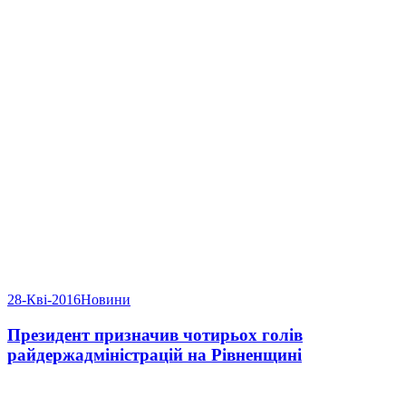
28-Кві-2016
Новини
Президент призначив чотирьох голів
райдержадміністрацій на Рівненщині