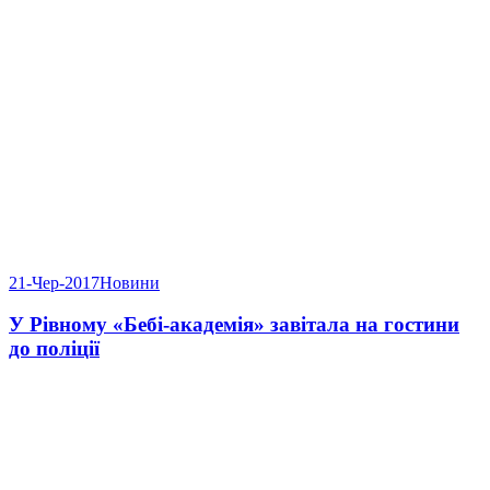
21-Чер-2017
Новини
У Рівному «Бебі-академія» завітала на гостини
до поліції