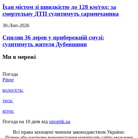
Їхав містом зі швидкістю до 128 км/год: за
смертельну ДТП судитимуть сарненчанина
30-Лип-2026
Спиляв 36 дерев у прибережній смузі:
судитимуть жителя Дубенщини
Ми в мережі
Погода
Рівне
вологість:
тиск:
вітер:
Погода на 10 днів від
sinoptik.ua
Всі права захищені чинним законодавством України.
Повне або часткове використання матеріалів сайту можливе