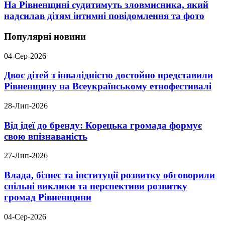
На Рівненщині судитимуть зловмисника, який
надсилав дітям інтимні повідомлення та фото
Популярні новини
04-Сер-2026
Двоє дітей з інвалідністю достойно представили
Рівненщину на Всеукраїнському етнофестивалі
28-Лип-2026
Від ідеї до бренду: Корецька громада формує
свою впізнаваність
27-Лип-2026
Влада, бізнес та інституції розвитку обговорили
спільні виклики та перспективи розвитку
громад Рівненщини
04-Сер-2026