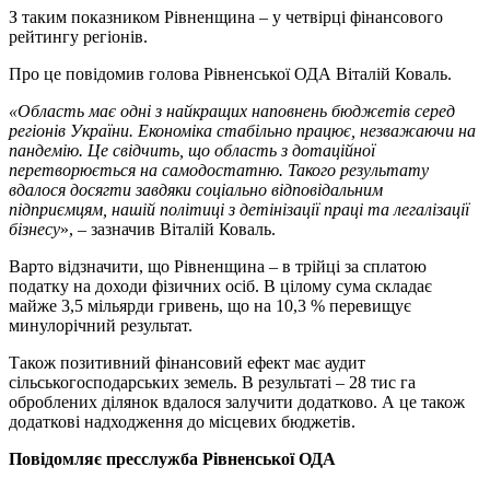
З таким показником Рівненщина – у четвірці фінансового
рейтингу регіонів.
Про це повідомив голова Рівненської ОДА Віталій Коваль.
«Область має одні з найкращих наповнень бюджетів серед
регіонів України. Економіка стабільно працює, незважаючи на
пандемію. Це свідчить, що область з дотаційної
перетворюється на самодостатню. Такого результату
вдалося досягти завдяки соціально відповідальним
підприємцям, нашій політиці з детінізації праці та легалізації
бізнесу
», – зазначив Віталій Коваль.
Варто відзначити, що Рівненщина – в трійці за сплатою
податку на доходи фізичних осіб. В цілому сума складає
майже 3,5 мільярди гривень, що на 10,3 % перевищує
минулорічний результат.
Також позитивний фінансовий ефект має аудит
сільськогосподарських земель. В результаті – 28 тис га
оброблених ділянок вдалося залучити додатково. А це також
додаткові надходження до місцевих бюджетів.
Повідомляє пресслужба Рівненської ОДА