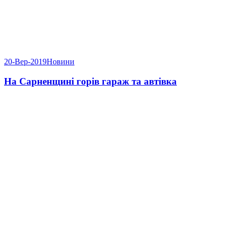
20-Вер-2019
Новини
На Сарненщині горів гараж та автівка