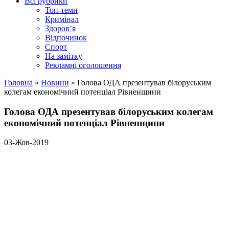
Всі рубрики
Топ-теми
Кримінал
Здоров’я
Відпочинок
Спорт
На замітку
Рекламні оголошення
Головна
»
Новини
»
Голова ОДА презентував білоруським
колегам економічний потенціал Рівненщини
Голова ОДА презентував білоруським колегам
економічний потенціал Рівненщини
03-Жов-2019