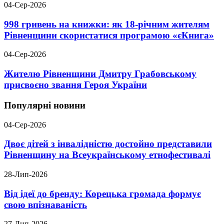
04-Сер-2026
998 гривень на книжки: як 18-річним жителям
Рівненщини скористатися програмою «єКнига»
04-Сер-2026
Жителю Рівненщини Дмитру Грабовському
присвоєно звання Героя України
Популярні новини
04-Сер-2026
Двоє дітей з інвалідністю достойно представили
Рівненщину на Всеукраїнському етнофестивалі
28-Лип-2026
Від ідеї до бренду: Корецька громада формує
свою впізнаваність
27-Лип-2026