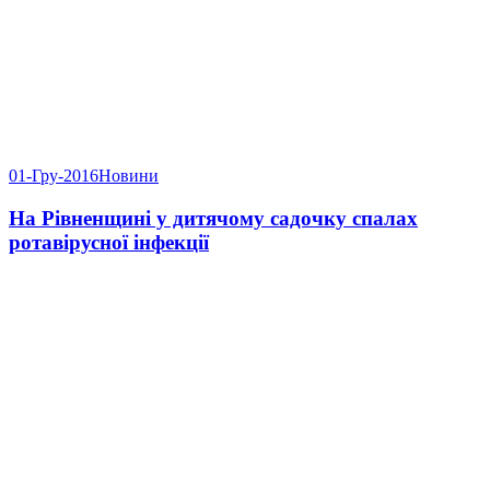
01-Гру-2016
Новини
На Рівненщині у дитячому садочку спалах
ротавірусної інфекції