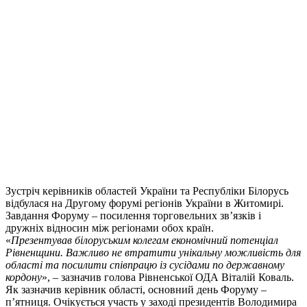
Зустріч керівників областей України та Республіки Білорусь
відбулася на Другому форумі регіонів України в Житомирі.
Завдання Форуму – посилення торговельних зв’язків і
дружніх відносин між регіонами обох країн.
«
Презентував білоруським колегам економічний потенціал
Рівненщини. Важливо не втратити унікальну можливість для
області та посилити співпрацю із сусідами по державному
кордону
», – зазначив голова Рівненської ОДА Віталій Коваль.
Як зазначив керівник області, основний день Форуму –
п’ятниця. Очікується участь у заході президентів Володимира