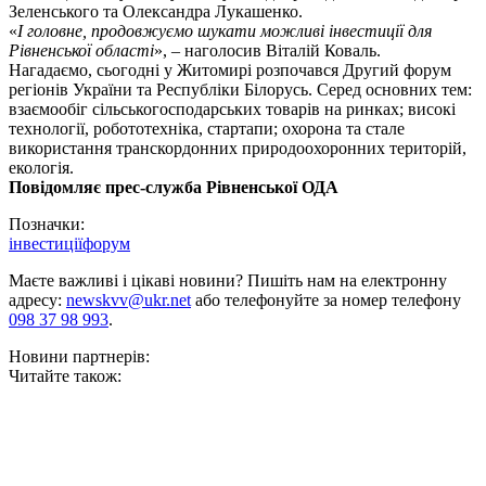
Зеленського та Олександра Лукашенко.
«
І головне, продовжуємо шукати можливі інвестиції для
Рівненської області
», – наголосив Віталій Коваль.
Нагадаємо, сьогодні у Житомирі розпочався Другий форум
регіонів України та Республіки Білорусь. Серед основних тем:
взаємообіг сільськогосподарських товарів на ринках; високі
технології, робототехніка, стартапи; охорона та стале
використання транскордонних природоохоронних територій,
екологія.
Повідомляє прес-служба Рівненської ОДА
Позначки:
інвестиції
форум
Маєте важливі і цікаві новини? Пишіть нам на електронну
адресу:
newskvv@ukr.net
або телефонуйте за номер телефону
098 37 98 993
.
Новини партнерів:
Читайте також: