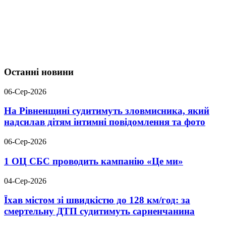
Останні новини
06-Сер-2026
На Рівненщині судитимуть зловмисника, який
надсилав дітям інтимні повідомлення та фото
06-Сер-2026
1 ОЦ СБС проводить кампанію «Це ми»
04-Сер-2026
Їхав містом зі швидкістю до 128 км/год: за
смертельну ДТП судитимуть сарненчанина