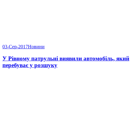
03-Сер-2017
Новини
У Рівному патрульні виявили автомобіль, який
перебуває у розшуку