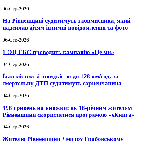
06-Сер-2026
На Рівненщині судитимуть зловмисника, який
надсилав дітям інтимні повідомлення та фото
06-Сер-2026
1 ОЦ СБС проводить кампанію «Це ми»
04-Сер-2026
Їхав містом зі швидкістю до 128 км/год: за
смертельну ДТП судитимуть сарненчанина
04-Сер-2026
998 гривень на книжки: як 18-річним жителям
Рівненщини скористатися програмою «єКнига»
04-Сер-2026
Жителю Рівненщини Дмитру Грабовському