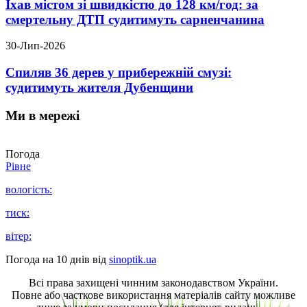
Їхав містом зі швидкістю до 128 км/год: за
смертельну ДТП судитимуть сарненчанина
30-Лип-2026
Спиляв 36 дерев у прибережній смузі:
судитимуть жителя Дубенщини
Ми в мережі
Погода
Рівне
вологість:
тиск:
вітер:
Погода на 10 днів від
sinoptik.ua
Всі права захищені чинним законодавством України.
Повне або часткове використання матеріалів сайту можливе