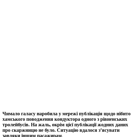
Чимало галасу наробила у мережі публікація щодо нібито
хамського поводження кондуктора одного з рівненських
тролейбусів. На жаль, окрім цієї публікації жодних даних
про скаржницю не було. Ситуацію вдалося з’ясувати
завдяки іншим пасажирам
.