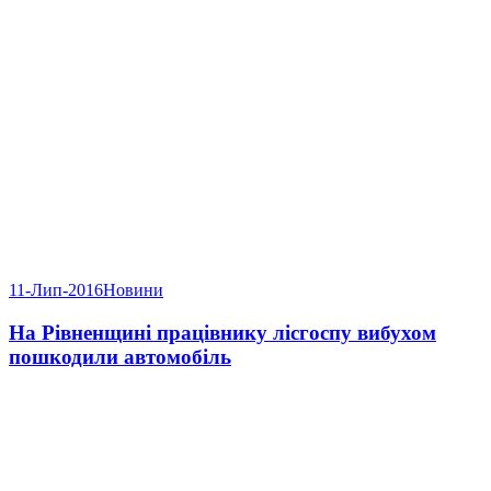
11-Лип-2016
Новини
На Рівненщині працівнику лісгоспу вибухом
пошкодили автомобіль