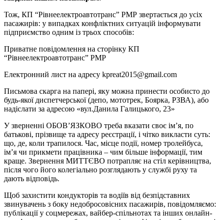
Тож, КП “Рівнеелектроавтотранс” РМР звертається до усіх
пасажирів: у випадках конфліктних ситуацій інформувати
підприємство одним із трьох способів:
Приватне повідомлення на сторінку КП
“Рівнеелектроавтотранс” РМР
Електронний лист на адресу
kpreat2015@gmail.com
Письмова скарга на папері, яку можна принести особисто до
будь-якої диспетчерської (депо, мототрек, Боярка, РЗВА), або
надіслати за адресою «вул.Данила Галицького, 23»
У зверненні ОБОВ’ЯЗКОВО треба вказати своє ім’я, по
батькові, прізвище та адресу реєстрації, і чітко викласти суть:
що, де, коли трапилося. Час, місце події, номер тролейбуса,
ім’я чи прикмети працівника – чим більше інформації, тим
краще. Звернення МИТТЄВО потрапляє на стіл керівництва,
після чого його колегіально розглядають у службі руху та
дають відповідь.
Щоб захистити кондукторів та водіїв від безпідставних
звинувачень з боку недобросовісних пасажирів, повідомляємо:
публікації у соцмережах, вайбер-спільнотах та інших онлайн-