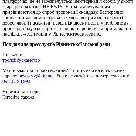
платформах, де не забезпечується ідентифікація особи, у якості
скарг розглядатися НЕ БУДУТЬ, і за замовчуванням
прирівнюються до спроб провокації скандалу. Безперечно,
кондуктор має демонструвати чудеса витримки, але було б
добре, якби і пасажири, перш ніж щось писати у публічному
просторі, подумали про те, навіщо це робити, та про можливі
наслідки, – зазначили у Рівнеелектроавтотранс.
Повідомляє пресслужба Рівненської міської ради
Позначки:
тролейбус
хамство
Маєте важливі і цікаві новини? Пишіть нам на електронну
адресу:
newskvv@ukr.net
або телефонуйте за номер телефону
098 37 98 993
.
Новини партнерів:
Читайте також: