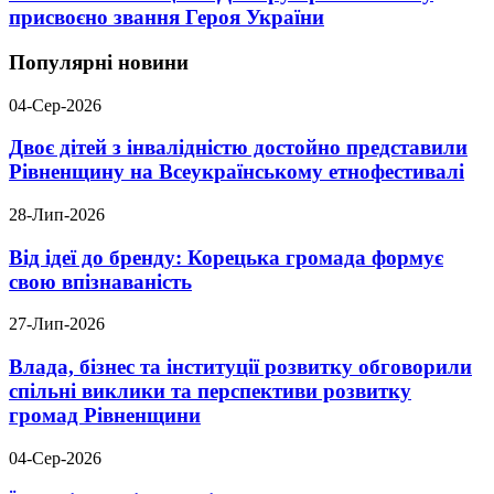
присвоєно звання Героя України
Популярні новини
04-Сер-2026
Двоє дітей з інвалідністю достойно представили
Рівненщину на Всеукраїнському етнофестивалі
28-Лип-2026
Від ідеї до бренду: Корецька громада формує
свою впізнаваність
27-Лип-2026
Влада, бізнес та інституції розвитку обговорили
спільні виклики та перспективи розвитку
громад Рівненщини
04-Сер-2026