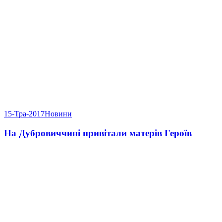
15-Тра-2017
Новини
На Дубровиччині привітали матерів Героїв