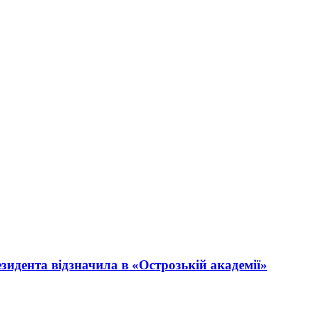
зидента відзначила в «Острозькій академії»