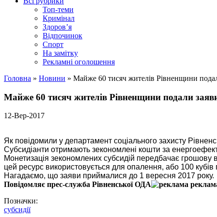
Всі рубрики
Топ-теми
Кримінал
Здоров’я
Відпочинок
Спорт
На замітку
Рекламні оголошення
Головна
»
Новини
»
Майже 60 тисяч жителів Рівненщини подал
Майже 60 тисяч жителів Рівненщини подали заяви
12-Вер-2017
Як повідомили у департамент соціального захисту Рівненс
Субсидіанти
отримають зекономлені кошти за енергоефект
Монетизація зекономлених субсидій передбачає грошову в
цей ресурс використовується для опалення, або 100 кубів г
Нагадаємо, що заяви приймалися до 1 вересня 2017 року.
Повідомляє прес-служба Рівненської ОДА
Позначки:
субсидії