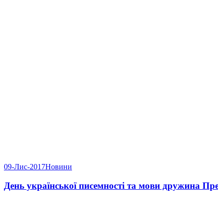
09-Лис-2017
Новини
День української писемності та мови дружина Пре