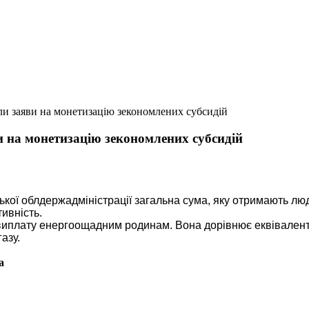
и заяви на монетизацію зекономлених субсидій
 на монетизацію зекономлених субсидій
ької облдержадміністрації загальна сума, яку отримають лю
ивність.
иплату енергоощадним родинам. Вона дорівнює еквіваленту 
азу.