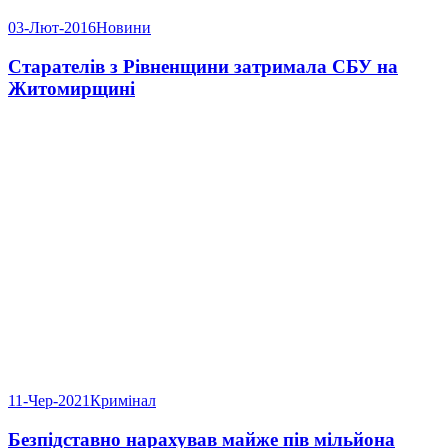
03-Лют-2016
Новини
Старателів з Рівненщини затримала СБУ на
Житомирщині
11-Чер-2021
Кримінал
Безпідставно нарахував майже пів мільйона