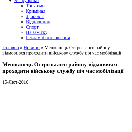
Всі рубрики
Топ-теми
Кримінал
Здоров’я
Відпочинок
Спорт
На замітку
Рекламні оголошення
Головна
»
Новини
»
Мешканець Острозького району
відмовився проходити військову службу піч час мобілізації
Мешканець Острозького району відмовився
проходити військову службу піч час мобілізації
15-Лют-2016