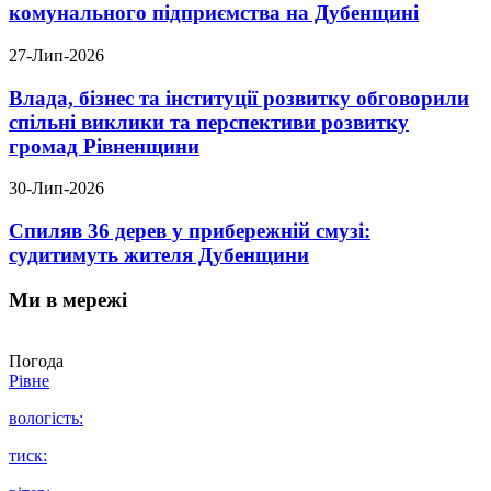
комунального підприємства на Дубенщині
27-Лип-2026
Влада, бізнес та інституції розвитку обговорили
спільні виклики та перспективи розвитку
громад Рівненщини
30-Лип-2026
Спиляв 36 дерев у прибережній смузі:
судитимуть жителя Дубенщини
Ми в мережі
Погода
Рівне
вологість:
тиск: