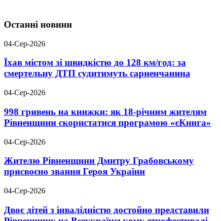
Останні новини
04-Сер-2026
Їхав містом зі швидкістю до 128 км/год: за
смертельну ДТП судитимуть сарненчанина
04-Сер-2026
998 гривень на книжки: як 18-річним жителям
Рівненщини скористатися програмою «єКнига»
04-Сер-2026
Жителю Рівненщини Дмитру Грабовському
присвоєно звання Героя України
04-Сер-2026
Двоє дітей з інвалідністю достойно представили
Рівненщину на Всеукраїнському етнофестивалі