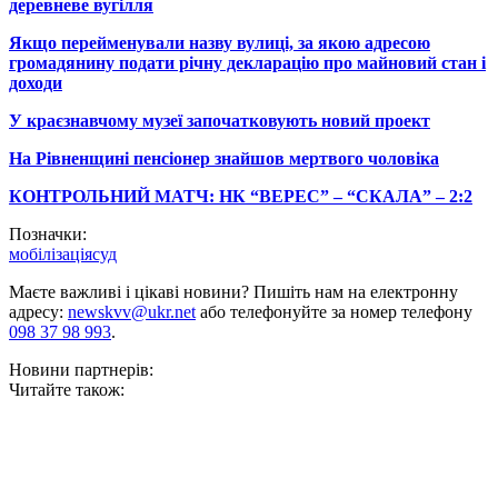
деревневе вугілля
Якщо перейменували назву вулиці, за якою адресою
громадянину подати річну декларацію про майновий стан і
доходи
У краєзнавчому музеї започатковують новий проект
На Рівненщині пенсіонер знайшов мертвого чоловіка
КОНТРОЛЬНИЙ МАТЧ: НК “ВЕРЕС” – “СКАЛА” – 2:2
Позначки:
мобілізація
суд
Маєте важливі і цікаві новини? Пишіть нам на електронну
адресу:
newskvv@ukr.net
або телефонуйте за номер телефону
098 37 98 993
.
Новини партнерів:
Читайте також: