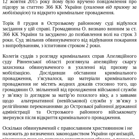
12 жовтня 2015 року йому було вручено повідомлення про
підозру за статтею 366 КК України (
ухилення від призову за
мобілізацією
) та відкрито кримінальне провадження.
Торік 8 грудня в Острозькому районному суді відбулося
засідання у цій справі. Громадянина О. визнано винним за ст.
366 КК України та засуджено до позбавлення волі на строк 3
роки. Суд звільнив обвинуваченого від відбування покарання
з випробуванням, з іспитовим строком 2 роки.
Колегія суддів з розгляду кримінальних справ Апеляційного
суду Рівненської області розглянула апеляційну скаргу
захисника обвинуваченого в ухиленні від призову за
мобілізацією. Дослідивши обставини кримінального
провадження, з’ясувалося, що матеріали кримінального
провадження не містять жодних доказів стосовно того, що
громадянин О. звільнений від проходження військової служби
у зв’язку із доглядом за матір’ю похилого віку, а з заявами
щодо альтернативної (невійськової) служби у зв’язку з
релігійними переконаннями до Острозької районної державної
адміністрації та Острозького районного військкомату
звернувся після відкриття кримінального провадження.
Оскільки обвинувачений є православним християнином і не
належить до визначених законодавством України організацій,