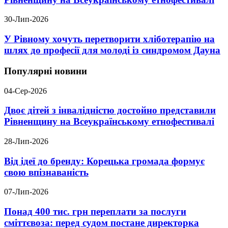
30-Лип-2026
У Рівному хочуть перетворити хліботерапію на
шлях до професії для молоді із синдромом Дауна
Популярні новини
04-Сер-2026
Двоє дітей з інвалідністю достойно представили
Рівненщину на Всеукраїнському етнофестивалі
28-Лип-2026
Від ідеї до бренду: Корецька громада формує
свою впізнаваність
07-Лип-2026
Понад 400 тис. грн переплати за послуги
сміттєвоза: перед судом постане директорка