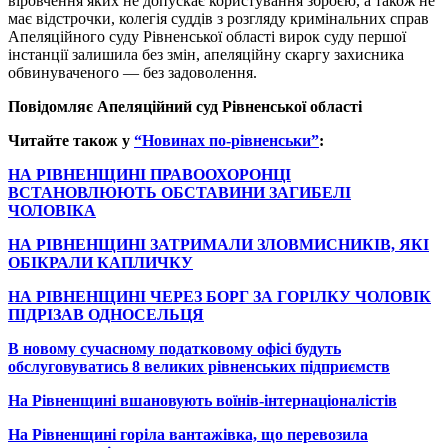
віровчення яких не допускає користування зброєю, а також не
має відстрочки, колегія суддів з розгляду кримінальних справ
Апеляційного суду Рівненської області вирок суду першої
інстанції залишила без змін, апеляційну скаргу захисника
обвинуваченого — без задоволення.
Повідомляє Апеляційний суд Рівненської області
Читайте також у
“Новинах по-рівненськи”
:
НА РІВНЕНЩИНІ ПРАВООХОРОНЦІ
ВСТАНОВЛЮЮТЬ ОБСТАВИНИ ЗАГИБЕЛІ
ЧОЛОВІКА
НА РІВНЕНЩИНІ ЗАТРИМАЛИ ЗЛОВМИСНИКІВ, ЯКІ
ОБІКРАЛИ КАПЛИЧКУ
НА РІВНЕНЩИНІ ЧЕРЕЗ БОРГ ЗА ГОРІЛКУ ЧОЛОВІК
ПІДРІЗАВ ОДНОСЕЛЬЦЯ
В новому сучасному податковому офісі будуть
обслуговуватись 8 великих рівненських підприємств
На Рівненщині вшановують воїнів-інтернаціоналістів
На Рівненщині горіла вантажівка, що перевозила