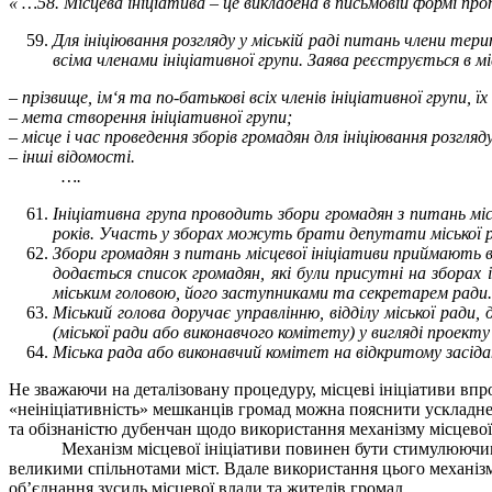
« …58. Місцева ініціатива – це викладена в письмовій формі про
Для ініціювання розгляду у міській раді питань члени те
всіма членами ініціативної групи. Заява реєструється в міс
– прізвище, ім‘я та по-батькові всіх членів ініціативної групи, ї
– мета створення ініціативної групи;
– місце і час проведення зборів громадян для ініціювання розгляд
– інші відомості.
….
Ініціативна група проводить збори громадян з питань міс
років. Участь у зборах можуть брати депутати міської ра
Збори громадян з питань місцевої ініціативи приймають в
додається список громадян, які були присутні на зборах 
міським головою, його заступниками та секретарем рад
Міський голова доручає управлінню, відділу міської ради
(міської ради або виконавчого комітету) у вигляді проект
Міська рада або виконавчий комітет на відкритому засідан
Не зважаючи на деталізовану процедуру, місцеві ініціативи впро
«неініціативність» мешканців громад можна пояснити ускладне
та обізнаністю дубенчан щодо використання механізму місцевої 
Механізм місцевої ініціативи повинен бути стимулюючим інс
великими спільнотами міст. Вдале використання цього механізму
об’єднання зусиль місцевої влади та жителів громад.