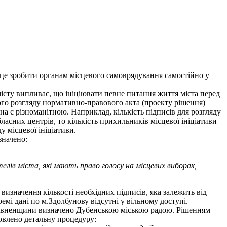
ь це зробити органам місцевого самоврядування самостійно у
змісту випливає, що ініціювати певне питання життя міста перед
го розгляду нормативно-правового акта (проекту рішення)
на є різноманітною. Наприклад, кількість підписів для розгляду
асних центрів, то кількість прихильників місцевої ініціативи
 місцевої ініціативи.
значено:
елів міста, які мають право голосу на місцевих виборах,
изначення кількості необхідних підписів, яка залежить від
емі дані по м.Здолбунову відсутні у вільному доступі.
я Рівненщини визначено Дубенською міською радою. Рішенням
овлено детальну процедуру: