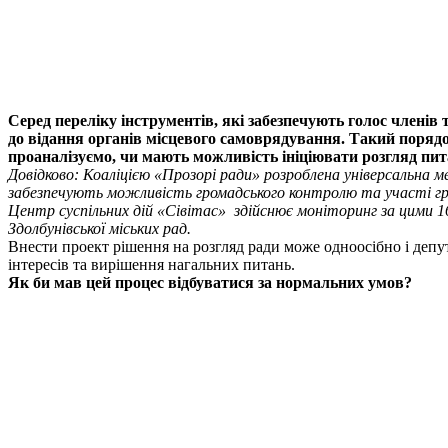
Серед переліку інструментів, які забезпечують голос членів
до відання органів місцевого самоврядування. Такий порядок
проаналізуємо, чи мають можливість ініціювати розгляд пит
Довідково: Коаліцією «Прозорі ради» розроблена універсальна ме
забезпечують можливість громадського контролю та участі гро
Центр суспільних дій «Сівітас» здійснює моніторинг за цими 16
Здолбунівської міських рад.
Внести проект рішення на розгляд ради може одноосібно і депу
інтересів та вирішення нагальних питань.
Як би мав цей процес відбуватися за нормальних умов?