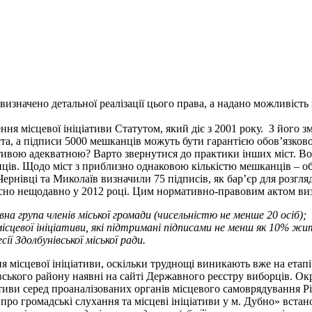
визначено детальної реалізації цього права, а надано можливіст
ння місцевої ініціативи Статутом, який діє з 2001 року. З його 
а, а підписи 5000 мешканців можуть бути гарантією обов’язково
іативою адекватною? Варто звернутися до практики інших міст. Во
нців. Щодо міст з приблизно однаковою кількістю мешканців – обл
івці та Миколаїв визначили 75 підписів, як бар’єр для розгляду
осно нещодавно у 2012 році. Цим нормативно-правовим актом ви
на група членів міської громади (чисельністю не менше 20 осіб);
ісцевої ініціативи, які підтримані підписами не менш як 10% жит
ї Здолбунівської міської ради.
ісцевої ініціативи, оскільки труднощі виникають вже на етапі в
вського району наявні на сайті Державного реєстру виборців. Окр
іативи серед проаналізованих органів місцевого самоврядуванн
о громадські слухання та місцеві ініціативи у м. Дубно» встан