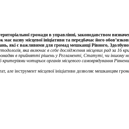
 територіальної громади в управлінні, законодавством визначе
 має назву місцевої ініціативи та передбачає його обов’язков
ань, які є важливими для громад мешканці Рівного, Здолбуно
тодологія, яка включає в себе дослідження місцевих рад за 16 кри
мадян в прийнятті рішень у Регламенті, Статуті, чи іншому но
 критеріями чотирьох органів місцевого самоврядування Рівненщин
тат, але інструмент місцевої ініціативи дозволяє мешканцям гро