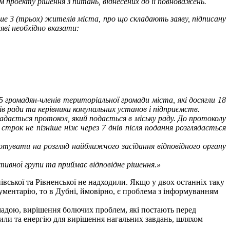
м проекту рішення з питань, віднесених до її повноважень.
нше 3 (трьох) жителів міста, про що складають заяву, підписану
аяві необхідно вказати:
5 громадян-членів територіальної громади міста, які досягли 18
ів ради та керівники комунальних установ і підприємств.
ладається протокол, який подається в міську раду. До протоколу
 строк не пізніше ніж через 7 днів після подання розглядається
дготувати на розгляд найближчого засідання відповідного органу
ативної групи та приймає відповідне рішення.»
нівської та Рівненської не надходили. Якщо у двох останніх таку
ментарію, то в Дубні, ймовірно, є проблема з інформуванням
дою, вирішення болючих проблем, які постають перед
сили та енергію для вирішення нагальних завдань, шляхом