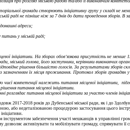
позиція про розгляд міською радою та/або її виконавчим комітето
риторіальної громади створюють ініціативну групу у складі не ме
ькій раді не пізніше ніж за 7 днів до дати проведення зборів. В з
х домашні адреси;
у питань у міській раді;
цевої ініціативи. На зборах обов‘язкова присутність не менше 1
ди, міський голова, його заступники, керівники виконавчих орган
ідповідне рішення більшістю голосів. За результатами зборів ск
із зазначенням їх місця проживання. Протокол зборів громадян у
и.
, до чиєї компетенції належить питання місцевої ініціативи, пі
у рішення питання місцевої ініціативи.
ні розглядає питання місцевої ініціативи за участю членів ініці
довж 2017-2018 років до Дубенської міської ради, як і до Здолбу
ною, або недеталізованою процедурою застосування цього інстру
ініціативи.
трументом забезпечення участі мешканців в управлінні грома
 дозволяє активізувати та мобілізувати громаду, спрямувати її 