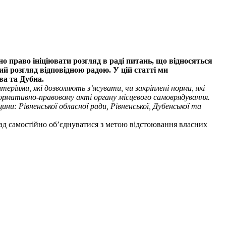
но право ініціювати розгляд в раді питань, що відносяться
ий розгляд відповідною радою. У цій статті ми
ва та Дубна.
теріями, які дозволяють з’ясувати, чи закріплені норми, які
рмативно-правовому акті органу місцевого самоврядування.
и: Рівненської обласної ради, Рівненської, Дубенської та
мад самостійно об’єднуватися з метою відстоювання власних