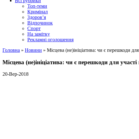
Всі рубрики
Топ-теми
Кримінал
Здоров’я
Відпочинок
Спорт
На замітку
Рекламні оголошення
Головна
»
Новини
»
Місцева (не)ініціатива: чи є перешкоди дл
Місцева (не)ініціатива: чи є перешкоди для участ
20-Вер-2018