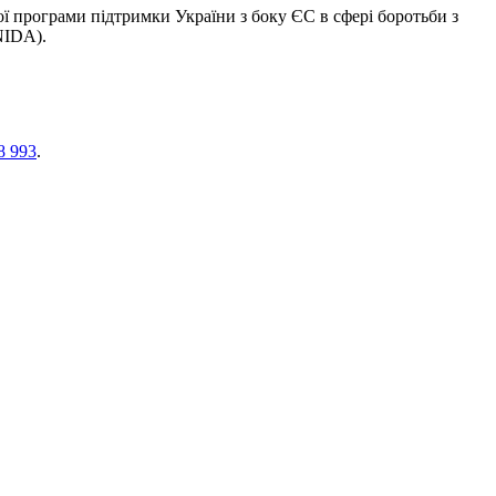
шої програми підтримки України з боку ЄС в сфері боротьби з
NIDA).
8 993
.