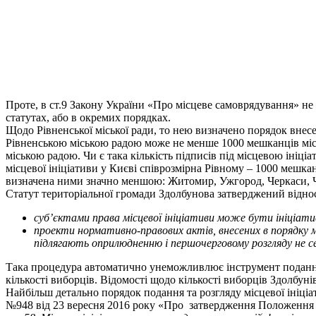
Проте, в ст.9 Закону України «Про місцеве самоврядування» не 
статутах, або в окремих порядках.
Щодо Рівненської міської ради, то нею визначено порядок внесе
Рівненською міською радою може не менше 1000 мешканців міст
міською радою. Чи є така кількість підписів під місцевою ініц
місцевої ініціативи у Києві співрозмірна Рівному – 1000 мешка
визначена ними значно меншою: Житомир, Ужгород, Черкаси, Черн
Статут територіальної громади Здолбунова затверджений відн
суб’єктами права місцевої ініціативи може бути ініціатив
проекти нормативно-правових актів, внесених в порядку м
підлягають оприлюдненню і першочерговому розгляду не сесі
Така процедура автоматично унеможливлює інструмент подання м
кількості виборців. Відомості щодо кількості виборців Здолбуні
Найбільш детально порядок подання та розгляду місцевої ініц
№948 від 23 вересня 2016 року «Про затвердження Положення пр