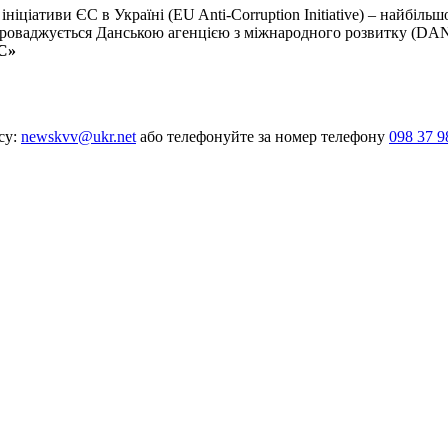
іціативи ЄС в Україні (EU Anti-Corruption Initiative) – найбіль
впроваджується Данською агенцією з міжнародного розвитку (DA
С»
су:
newskvv@ukr.net
або телефонуйте за номер телефону
098 37 9