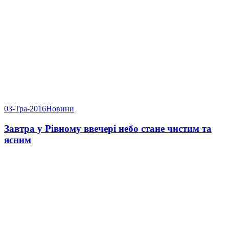
03-Тра-2016
Новини
Завтра у Рівному ввечері небо стане чистим та
ясним