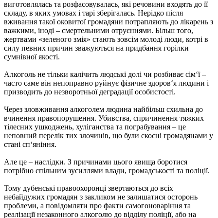
виготовлялась та розфасовувалась, які речовини входять до її
складу, в яких умовах і тарі зберігалась. Нерідко після
вживання такої оковитої громадяни потрапляють до лікарень з
важкими, іноді – смертельними отруєннями. Більш того,
жертвами «зеленого змія» стають зовсім молоді люди, котрі в
силу певних причин зважуються на придбання горілки
сумнівної якості.
Алкоголь не тільки калічить людські долі чи розбиває сім‘ї –
часто саме він непоправно руйнує фізичне здоров‘я людини і
призводить до незворотньої деградації особистості.
Через зловживання алкоголем людина найбільш схильна до
вчинення правопорушення. Убивства, спричинення тяжких
тілесних ушкоджень, хуліганства та пограбування – це
неповний перелік тих злочинів, що були скоєні громадянами у
стані сп‘яніння.
Але це – наслідки. З причинами цього явища боротися
потрібно спільним зусиллями влади, громадськості та поліції.
Тому дубенські правоохоронці звертаються до всіх
небайдужих громадян з закликом не залишатися осторонь
проблеми, а повідомляти про факти самогоноваріння та
реалізації незаконного алкоголю до відділу поліції, або на