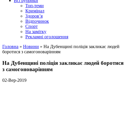
Всі рубрики
Топ-теми
Кримінал
Здоров’я
Відпочинок
Спорт
На замітку
Рекламні оголошення
Головна
»
Новини
»
На Дубенщині поліція закликає людей
боротися з самогоноварінням
На Дубенщині поліція закликає людей боротися
з самогоноварінням
02-Вер-2019