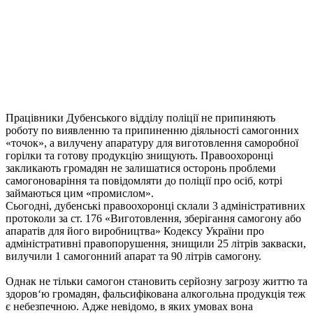
Працівники Дубенського відділу поліції не припиняють
роботу по виявленню та припиненню діяльності самогонних
«точок», а вилучену апаратуру для виготовлення саморобної
горілки та готову продукцію знищують. Правоохоронці
закликають громадян не залишатися осторонь проблеми
самогоноваріння та повідомляти до поліції про осіб, котрі
займаються цим «промислом».
Сьогодні, дубенські правоохоронці склали 3 адміністр
ативних
протоколи за ст. 176 «Виготовлення, зберігання самогону або
апаратів для його виробництва» Кодексу України про
адміністративні правопорушення, знищили 25 літрів закваски,
вилучили 1 самогонний апарат та 90 літрів самогону.
Однак не тільки самогон становить серйозну загрозу життю та
здоров‘ю громадян, фальсифікована алкогольна продукція теж
є небезпечною. Адже невідомо, в яких умовах вона