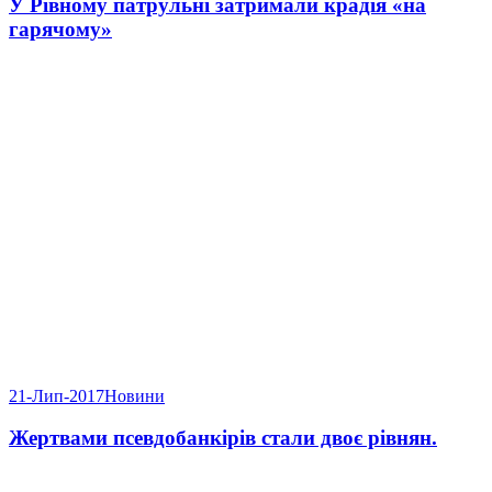
У Рівному патрульні затримали крадія «на
гарячому»
21-Лип-2017
Новини
Жертвами псевдобанкірів стали двоє рівнян.