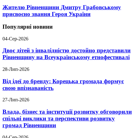
Жителю Рівненщини Дмитру Грабовському
присвоєно звання Героя України
Популярні новини
04-Сер-2026
Двоє дітей з інвалідністю достойно представили
Рівненщину на Всеукраїнському етнофестивалі
28-Лип-2026
Від ідеї до бренду: Корецька громада формує
свою впізнаваність
27-Лип-2026
Влада, бізнес та інституції розвитку обговорили
спільні виклики та перспективи розвитку
громад Рівненщини
04-Сер-2026