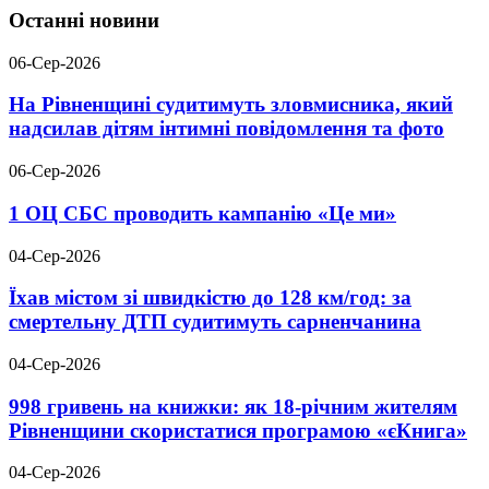
Останні новини
06-Сер-2026
На Рівненщині судитимуть зловмисника, який
надсилав дітям інтимні повідомлення та фото
06-Сер-2026
1 ОЦ СБС проводить кампанію «Це ми»
04-Сер-2026
Їхав містом зі швидкістю до 128 км/год: за
смертельну ДТП судитимуть сарненчанина
04-Сер-2026
998 гривень на книжки: як 18-річним жителям
Рівненщини скористатися програмою «єКнига»
04-Сер-2026