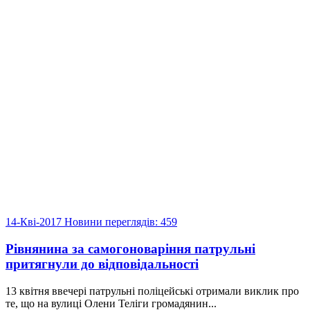
14-Кві-2017
Новини
переглядів: 459
Рівнянина за самогоноваріння патрульні
притягнули до відповідальності
13 квітня ввечері патрульні поліцейські отримали виклик про
те, що на вулиці Олени Теліги громадянин...