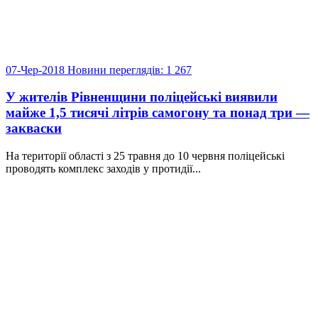
07-Чер-2018
Новини
переглядів: 1 267
У жителів Рівненщини поліцейські виявили
майже 1,5 тисячі літрів самогону та понад три —
закваски
На території області з 25 травня до 10 червня поліцейські
проводять комплекс заходів у протидії...