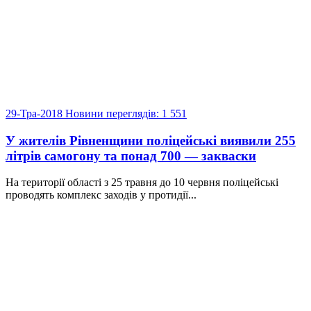
29-Тра-2018
Новини
переглядів: 1 551
У жителів Рівненщини поліцейські виявили 255
літрів самогону та понад 700 — закваски
На території області з 25 травня до 10 червня поліцейські
проводять комплекс заходів у протидії...