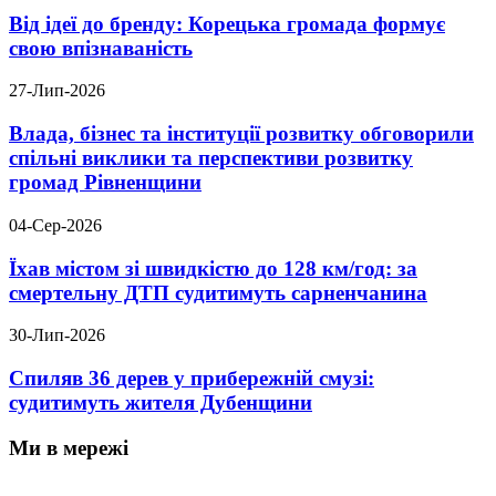
Від ідеї до бренду: Корецька громада формує
свою впізнаваність
27-Лип-2026
Влада, бізнес та інституції розвитку обговорили
спільні виклики та перспективи розвитку
громад Рівненщини
04-Сер-2026
Їхав містом зі швидкістю до 128 км/год: за
смертельну ДТП судитимуть сарненчанина
30-Лип-2026
Спиляв 36 дерев у прибережній смузі:
судитимуть жителя Дубенщини
Ми в мережі