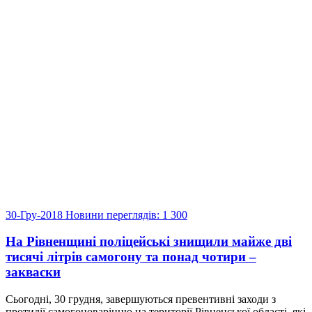
30-Гру-2018
Новини
переглядів: 1 300
На Рівненщині поліцейські знищили майже дві
тисячі літрів самогону та понад чотири –
закваски
Сьогодні, 30 грудня, завершуються превентивні заходи з
протидії самогоноварінню на території Рівненської області, які