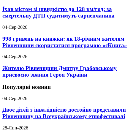
Їхав містом зі швидкістю до 128 км/год: за
смертельну ДТП судитимуть сарненчанина
04-Сер-2026
998 гривень на книжки: як 18-річним жителям
Рівненщини скористатися програмою «єКнига»
04-Сер-2026
Жителю Рівненщини Дмитру Грабовському
присвоєно звання Героя України
Популярні новини
04-Сер-2026
Двоє дітей з інвалідністю достойно представили
Рівненщину на Всеукраїнському етнофестивалі
28-Лип-2026