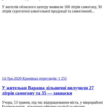
У жителів обласного центру виявили 160 літрів самогону, 30
літрів сурогатної алкогольної продукції та самогонний...
14-Тра-2020
Кримінал
переглядів: 1 251
У жительки Вараша дільничні вилучили 27
літрів самогону та 35 — закваски
Учора, 13 травня, під час відпрацювання міста, у мікрорайоні
Будівельників, дільничні офіцери поліції за місцем...