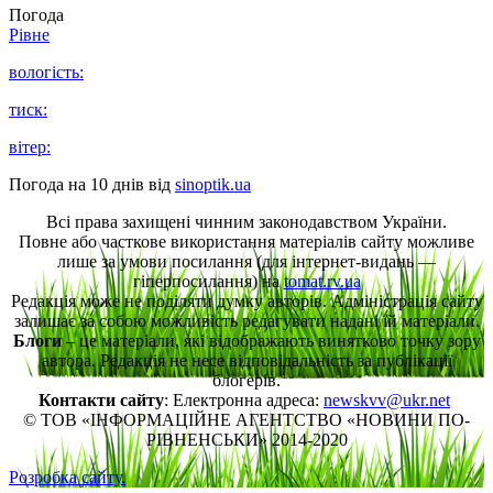
Погода
Рівне
вологість:
тиск:
вітер:
Погода на 10 днів від
sinoptik.ua
Всі права захищені чинним законодавством України.
Повне або часткове використання матеріалів сайту можливе
лише за умови посилання (для інтернет-видань —
гіперпосилання) на
tomat.rv.ua
Редакція може не поділяти думку авторів. Адміністрація сайту
залишає за собою можливість редагувати надані їй матеріали.
Блоги
– це матеріали, які відображають винятково точку зору
автора. Редакція не несе відповідальність за публікації
блогерів.
Контакти сайту
: Електронна адреса:
newskvv@ukr.net
© ТОВ «ІНФОРМАЦІЙНЕ АГЕНТСТВО «НОВИНИ ПО-
РІВНЕНСЬКИ» 2014-2020
Розробка сайту.