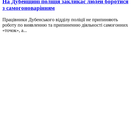
На Дубенщині поліція закликає людей боротися
з самогоноварінням
Працівники Дубенського відділу поліції не припиняють
роботу по виявленню та припиненню діяльності самогонних
«точок», а...