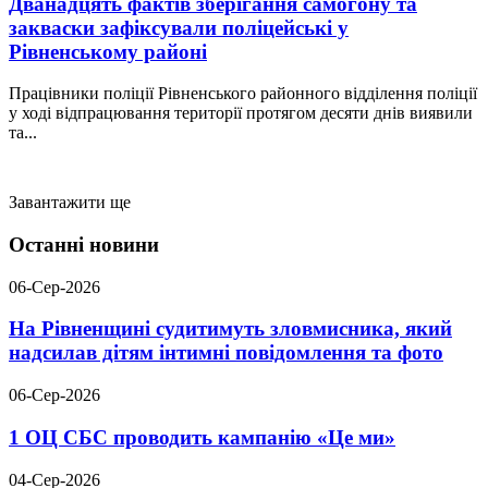
Дванадцять фактів зберігання самогону та
закваски зафіксували поліцейські у
Рівненському районі
Працівники поліції Рівненського районного відділення поліції
у ході відпрацювання території протягом десяти днів виявили
та...
Завантажити ще
Останні новини
06-Сер-2026
На Рівненщині судитимуть зловмисника, який
надсилав дітям інтимні повідомлення та фото
06-Сер-2026
1 ОЦ СБС проводить кампанію «Це ми»
04-Сер-2026