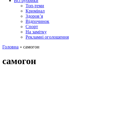
Всі рубрики
Топ-теми
Кримінал
Здоров’я
Відпочинок
Спорт
На замітку
Рекламні оголошення
Головна
»
самогон
самогон