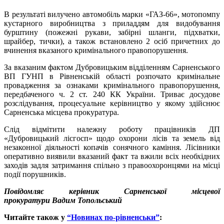
В результаті вилучено автомобіль марки «ГАЗ-66», мотопомпу
кустарного виробництва з приладдям для видобування
бурштину (пожежні рукави, забірні шланги, підхватки,
шрайбер, тички), а також встановлено 2 осіб причетних до
вчинення вказаного кримінального правопорушення.
За вказаним фактом Дубровицьким відділенням Сарненського
ВП ГУНП в Рівненській області розпочато кримінальне
провадження за ознаками кримінального правопорушення,
передбаченого ч. 2 ст. 240 КК України. Триває досудове
розслідування, процесуальне керівництво у якому здійснює
Сарненська місцева прокуратура.
Слід відмітити належну роботу працівників ДП
«Дубровицький лісгосп» щодо охорони лісів та земель від
незаконної діяльності копачів сонячного каміння. Лісівники
оперативно виявили вказаний факт та вжили всіх необхідних
заходів задля затримання спільно з правоохоронцями на місці
події порушників.
Повідомляє керівник Сарненської місцевої
прокуратури
Вадим Топольський
Читайте також у
“Новинах по-рівненськи”
: