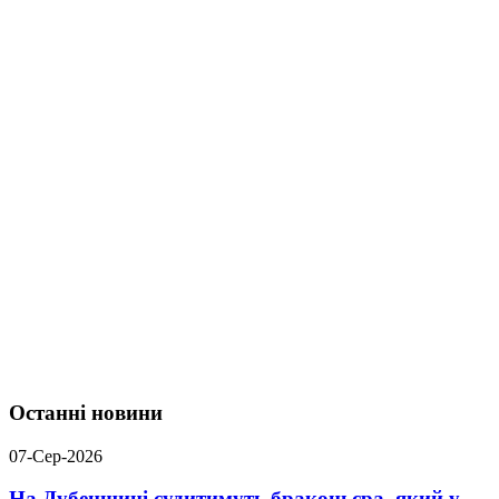
Останні новини
07-Сер-2026
На Дубенщині судитимуть браконьєра, який у