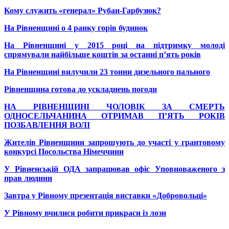
Кому служить «генерал» Рубан-Гарбузюк?
На Рівненщині о 4 ранку горів будинок
На Рівненщині у 2015 році на підтримку молоді
спрямували найбільше коштів за останні п’ять років
На Рівненщині вилучили 23 тонни дизельного пального
Рівненщина готова до ускладнень погоди
НА РІВНЕНЩИНІ ЧОЛОВІК ЗА СМЕРТЬ
ОДНОСЕЛЬЧАНИНА ОТРИМАВ П’ЯТЬ РОКІВ
ПОЗБАВЛЕННЯ ВОЛІ
Жителів Рівненщини запрошують до участі у грантовому
конкурсі Посольства Німеччини
У Рівненській ОДА запрацював офіс Уповноваженого з
прав людини
Завтра у Рівному презентація виставки «Добровольці»
У Рівному вчилися робити прикраси із лози