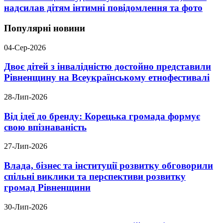
надсилав дітям інтимні повідомлення та фото
Популярні новини
04-Сер-2026
Двоє дітей з інвалідністю достойно представили
Рівненщину на Всеукраїнському етнофестивалі
28-Лип-2026
Від ідеї до бренду: Корецька громада формує
свою впізнаваність
27-Лип-2026
Влада, бізнес та інституції розвитку обговорили
спільні виклики та перспективи розвитку
громад Рівненщини
30-Лип-2026