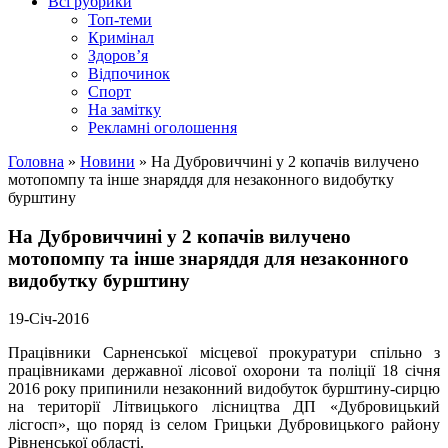
Всі рубрики
Топ-теми
Кримінал
Здоров’я
Відпочинок
Спорт
На замітку
Рекламні оголошення
Головна
»
Новини
»
На Дубровиччині у 2 копачів вилучено
мотопомпу та інше знаряддя для незаконного видобутку
бурштину
На Дубровиччині у 2 копачів вилучено
мотопомпу та інше знаряддя для незаконного
видобутку бурштину
19-Січ-2016
Працівники Сарненської місцевої прокуратури спільно з
працівниками державної лісової охорони та поліції 18 січня
2016 року припинили незаконний видобуток бурштину-сирцю
на території Літвицького лісництва ДП «Дубровицький
лісгосп», що поряд із селом Грицьки Дубровицького району
Рівненської області.