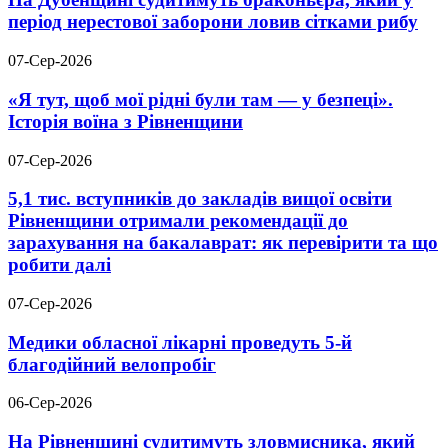
період нерестової заборони ловив сітками рибу
07-Сер-2026
«Я тут, щоб мої рідні були там — у безпеці».
Історія воїна з Рівненщини
07-Сер-2026
5,1 тис. вступників до закладів вищої освіти
Рівненщини отримали рекомендації до
зарахування на бакалаврат: як перевірити та що
робити далі
07-Сер-2026
Медики обласної лікарні проведуть 5-й
благодійний велопробіг
06-Сер-2026
На Рівненщині судитимуть зловмисника, який