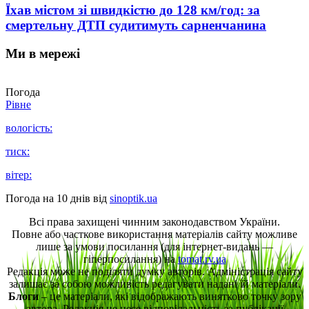
Їхав містом зі швидкістю до 128 км/год: за
смертельну ДТП судитимуть сарненчанина
Ми в мережі
Погода
Рівне
вологість:
тиск:
вітер:
Погода на 10 днів від
sinoptik.ua
Всі права захищені чинним законодавством України.
Повне або часткове використання матеріалів сайту можливе
лише за умови посилання (для інтернет-видань —
гіперпосилання) на
tomat.rv.ua
Редакція може не поділяти думку авторів. Адміністрація сайту
залишає за собою можливість редагувати надані їй матеріали.
Блоги
– це матеріали, які відображають винятково точку зору
автора. Редакція не несе відповідальність за публікації