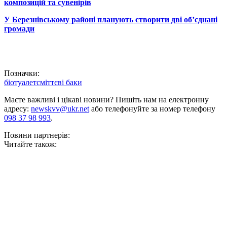
композицій та сувенірів
У Березнівському районі планують створити дві об’єднані
громади
Позначки:
біотуалет
сміттєві баки
Маєте важливі і цікаві новини? Пишіть нам на електронну
адресу:
newskvv@ukr.net
або телефонуйте за номер телефону
098 37 98 993
.
Новини партнерів:
Читайте також: