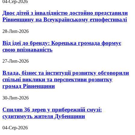
04-Сер-2026
Двоє дітей з інвалідністю достойно представили
Рівненщину на Всеукраїнському етнофестивалі
28-Лип-2026
Від ідеї до бренду: Корецька громада формує
свою впізнаваність
27-Лип-2026
Влада, бізнес та інституції розвитку обговорили
спільні виклики та перспективи розвитку
громад Рівненщини
30-Лип-2026
Спиляв 36 дерев у прибережній смузі:
судитимуть жителя Дубенщини
04-Сер-2026