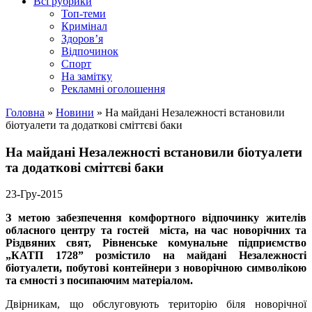
Всі рубрики
Топ-теми
Кримінал
Здоров’я
Відпочинок
Спорт
На замітку
Рекламні оголошення
Головна
»
Новини
»
На майдані Незалежності встановили
біотуалети та додаткові сміттєві баки
На майдані Незалежності встановили біотуалети
та додаткові сміттєві баки
23-Гру-2015
З метою забезпечення комфортного відпочинку жителів
обласного центру та гостей міста, на час новорічних та
Різдвяних свят, Рівненське комунальне підприємство
„КАТП 1728” розмістило на майдані Незалежності
біотуалети, побутові контейнери з новорічною символікою
та ємності з посипаючим матеріалом.
Двірникам, що обслуговують територію біля новорічної