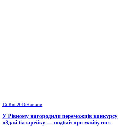
16-Кві-2016
Новини
У Рівному нагородили переможців конкурсу
«Здай батарейку — подбай про майбутнє»