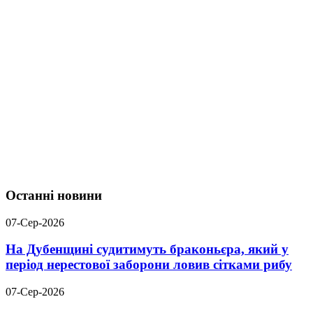
Останні новини
07-Сер-2026
На Дубенщині судитимуть браконьєра, який у
період нерестової заборони ловив сітками рибу
07-Сер-2026