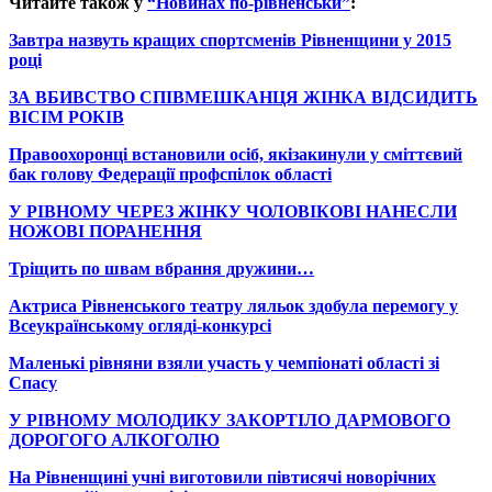
Читайте також у
“Новинах по-рівненськи”
:
Завтра назвуть кращих спортсменів Рівненщини у 2015
році
ЗА ВБИВСТВО СПІВМЕШКАНЦЯ ЖІНКА ВІДСИДИТЬ
ВІСІМ РОКІВ
Правоохоронці встановили осіб, якізакинули у сміттєвий
бак голову Федерації профспілок області
У РІВНОМУ ЧЕРЕЗ ЖІНКУ ЧОЛОВІКОВІ НАНЕСЛИ
НОЖОВІ ПОРАНЕННЯ
Тріщить по швам вбрання дружини…
Актриса Рівненського театру ляльок здобула перемогу у
Всеукраїнському огляді-конкурсі
Маленькі рівняни взяли участь у чемпіонаті області зі
Спасу
У РІВНОМУ МОЛОДИКУ ЗАКОРТІЛО ДАРМОВОГО
ДОРОГОГО АЛКОГОЛЮ
На Рівненщині учні виготовили півтисячі новорічних