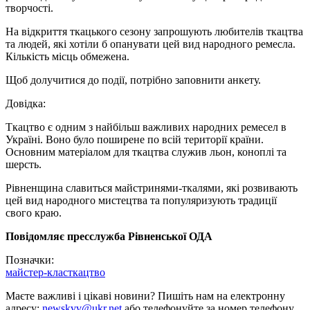
творчості.
На відкриття ткацького сезону запрошують любителів ткацтва
та людей, які хотіли б опанувати цей вид народного ремесла.
Кількість місць обмежена.
Щоб долучитися до події, потрібно заповнити анкету.
Довідка:
Ткацтво є одним з найбільш важливих народних ремесел в
Україні. Воно було поширене по всій території країни.
Основним матеріалом для ткацтва служив льон, коноплі та
шерсть.
Рівненщина славиться майстринями-ткалями, які розвивають
цей вид народного мистецтва та популяризують традиції
свого краю.
Повідомляє пресслужба Рівненської ОДА
Позначки:
майстер-клас
ткацтво
Маєте важливі і цікаві новини? Пишіть нам на електронну
адресу:
newskvv@ukr.net
або телефонуйте за номер телефону