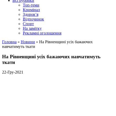
Всі рубрики
Топ-теми
Кримінал
Здоров’я
Відпочинок
Спорт
На замітку
Рекламні оголошення
Головна
»
Новини
»
На Рівненщині усіх бажаючих
навчатимуть ткати
На Рівненщині усіх бажаючих навчатимуть
ткати
22-Гру-2021