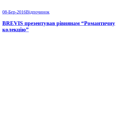
08-Бер-2016
Відпочинок
BREVIS презентував рівнянам “Романтичну
колекцію”