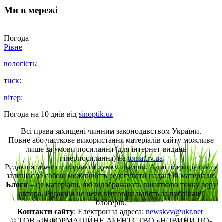
Ми в мережі
Погода
Рівне
вологість:
тиск:
вітер:
Погода на 10 днів від
sinoptik.ua
Всі права захищені чинним законодавством України.
Повне або часткове використання матеріалів сайту можливе
лише за умови посилання (для інтернет-видань —
гіперпосилання) на
tomat.rv.ua
Редакція може не поділяти думку авторів. Адміністрація сайту
залишає за собою можливість редагувати надані їй матеріали.
Блоги
– це матеріали, які відображають винятково точку зору
автора. Редакція не несе відповідальність за публікації
блогерів.
Контакти сайту
: Електронна адреса:
newskvv@ukr.net
© ТОВ «ІНФОРМАЦІЙНЕ АГЕНТСТВО «НОВИНИ ПО-