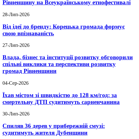
Рівненщину на Всеукраїнському етнофестивалі
28-Лип-2026
Від ідеї до бренду: Корецька громада формує
свою впізнаваність
27-Лип-2026
Влада, бізнес та інституції розвитку обговорили
спільні виклики та перспективи розвитку
громад Рівненщини
04-Сер-2026
Їхав містом зі швидкістю до 128 км/год: за
смертельну ДТП судитимуть сарненчанина
30-Лип-2026
Спиляв 36 дерев у прибережній смузі:
судитимуть жителя Дубенщини