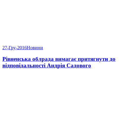
27-Гру-2016
Новини
Рівненська облрада вимагає притягнути до
відповідальності Андрія Садового