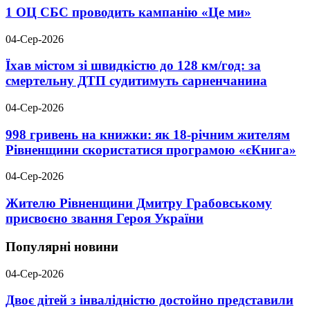
1 ОЦ СБС проводить кампанію «Це ми»
04-Сер-2026
Їхав містом зі швидкістю до 128 км/год: за
смертельну ДТП судитимуть сарненчанина
04-Сер-2026
998 гривень на книжки: як 18-річним жителям
Рівненщини скористатися програмою «єКнига»
04-Сер-2026
Жителю Рівненщини Дмитру Грабовському
присвоєно звання Героя України
Популярні новини
04-Сер-2026
Двоє дітей з інвалідністю достойно представили