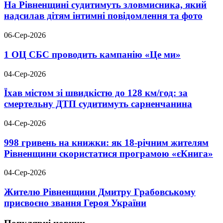
На Рівненщині судитимуть зловмисника, який
надсилав дітям інтимні повідомлення та фото
06-Сер-2026
1 ОЦ СБС проводить кампанію «Це ми»
04-Сер-2026
Їхав містом зі швидкістю до 128 км/год: за
смертельну ДТП судитимуть сарненчанина
04-Сер-2026
998 гривень на книжки: як 18-річним жителям
Рівненщини скористатися програмою «єКнига»
04-Сер-2026
Жителю Рівненщини Дмитру Грабовському
присвоєно звання Героя України