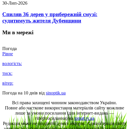
30-Лип-2026
Спиляв 36 дерев у прибережній смузі:
судитимуть жителя Дубенщини
Ми в мережі
Погода
Рівне
вологість:
тиск:
вітер:
Погода на 10 днів від
sinoptik.ua
Всі права захищені чинним законодавством України.
Повне або часткове використання матеріалів сайту можливе
лише за умови посилання (для інтернет-видань —
гіперпосилання) на
tomat.rv.ua
Редакція може не поділяти думку авторів. Адміністрація сайту
залишає за собою можливість редагувати надані їй матеріали.