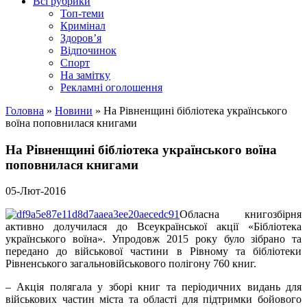
Всі рубрики
Топ-теми
Кримінал
Здоров’я
Відпочинок
Спорт
На замітку
Рекламні оголошення
Головна
»
Новини
»
На Рівненщині бібліотека українського
воїна поповнилася книгами
На Рівненщині бібліотека українського воїна
поповнилася книгами
05-Лют-2016
Обласна книгозбірня
активно долучилася до Всеукраїнської акції «Бібліотека
українського воїна». Упродовж 2015 року було зібрано та
передано до військової частини в Рівному та бібліотеки
Рівненського загальновійськового полігону 760 книг.
– Акція полягала у зборі книг та періодичних видань для
військових частин міста та області для підтримки бойового