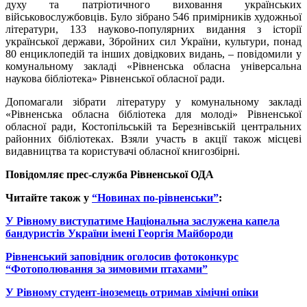
духу та патріотичного виховання українських
військовослужбовців. Було зібрано 546 примірників художньої
літератури, 133 науково-популярних видання з історії
української держави, Збройних сил України, культури, понад
80 енциклопедій та інших довідкових видань, – повідомили у
комунальному закладі «Рівненська обласна універсальна
наукова бібліотека» Рівненської обласної ради.
Допомагали зібрати літературу у комунальному закладі
«Рівненська обласна бібліотека для молоді» Рівненської
обласної ради, Костопільській та Березнівській центральних
районних бібліотеках. Взяли участь в акції також місцеві
видавництва та користувачі обласної книгозбірні.
Повідомляє прес-служба Рівненської ОДА
Читайте також у
“Новинах по-рівненськи”
:
У Рівному виступатиме Національна заслужена капела
бандуристів України імені Георгія Майбороди
Рівненський заповідник оголосив фотоконкурс
“Фотополювання за зимовими птахами”
У Рівному студент-іноземець отримав хімічні опіки