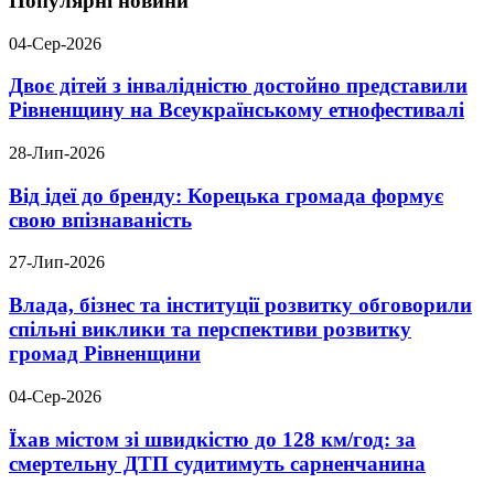
Популярні новини
04-Сер-2026
Двоє дітей з інвалідністю достойно представили
Рівненщину на Всеукраїнському етнофестивалі
28-Лип-2026
Від ідеї до бренду: Корецька громада формує
свою впізнаваність
27-Лип-2026
Влада, бізнес та інституції розвитку обговорили
спільні виклики та перспективи розвитку
громад Рівненщини
04-Сер-2026
Їхав містом зі швидкістю до 128 км/год: за
смертельну ДТП судитимуть сарненчанина