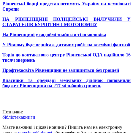
Рівненські борці представлятимуть Україну на чемпіонаті
Європи
НА РІВНЕНЩИНІ ПОЛІЦЕЙСЬКІ ВИЛУЧИЛИ У
СТАРАТЕЛІВ БУРШТИН І МОТОПОМПУ
На Рівненщині у водоймі знайшли тіло чоловіка
У Рівному буде вернісаж дитячих робіт на космічні фантазії
Торік до контактного центру Рівненської ОДА надійшло 16
тисяч звернень
Профтехосвіта Рівненщини не залишиться без грошей
Власники та орендарі земельних ділянок поповнили
бюджет Рівненщини на 217 мільйонів гривень
Позначки:
бібліотека
книги
Маєте важливі і цікаві новини? Пишіть нам на електронну
адресу:
newskvv@ukr.net
або телефонуйте за номер телефону