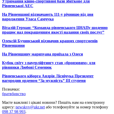
Утримання кінно-спортивної бази збиткове для
Рівненської АЕС
На Рівненщині відзначають 111-у річницю від дня
народження Уласа Самчука
Віталій Герман: “Команда рівненського ЦНАПу щоденно
працює над покращенням якості надання своїх послуг”
Олексій Бучинський відзначив кращих спортсменів
Рівненщини
На Рівненщину марихуана приїхала з Одеси
Кубок світу з пауерліфтингу став «бронзовим» для
рівнянки Любові Семенюк
Рівненського кіборга Андрія Ліснічука Президент
нагородив орденом “За мужність” ІІІ ступеня
Позначки:
брат
вбивство
Маєте важливі і цікаві новини? Пишіть нам на електронну
адресу:
newskvv@ukr.net
або телефонуйте за номер телефону
098 37 98 993
.