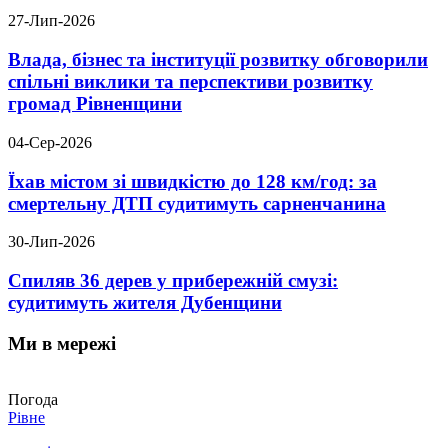
27-Лип-2026
Влада, бізнес та інституції розвитку обговорили
спільні виклики та перспективи розвитку
громад Рівненщини
04-Сер-2026
Їхав містом зі швидкістю до 128 км/год: за
смертельну ДТП судитимуть сарненчанина
30-Лип-2026
Спиляв 36 дерев у прибережній смузі:
судитимуть жителя Дубенщини
Ми в мережі
Погода
Рівне