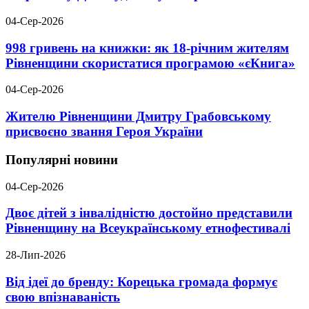
04-Сер-2026
998 гривень на книжки: як 18-річним жителям
Рівненщини скористатися програмою «єКнига»
04-Сер-2026
Жителю Рівненщини Дмитру Грабовському
присвоєно звання Героя України
Популярні новини
04-Сер-2026
Двоє дітей з інвалідністю достойно представили
Рівненщину на Всеукраїнському етнофестивалі
28-Лип-2026
Від ідеї до бренду: Корецька громада формує
свою впізнаваність