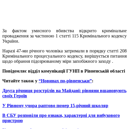
За фактом умисного вбивства відкрито кримінальне
провадження за частиною 1 статті 115 Кримінального кодексу
України.
Наразі 47-ми річного чоловіка затримали в порядку статті 208
Кримінального процесуального кодексу, вирішується питання
щодо обрання підозрюваному міри запобіжного заходу .
Повідомляє відділ комунікації
ГУНП
в Рівненській області
Читайте також у
“Новинах по-рівненськи”
:
Друга річниця розстрілів на Майдані: рівняни вшановують
своїх Героїв
У Рівному учора раптово помер 15-річний школяр
В СБУ розповіли про ознаки, характерні для вибухового
пристрою