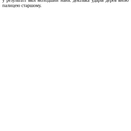
у результаті якої молодший наніс декілька ударів дерев’яною
палицею старшому.