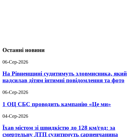
Останні новини
06-Сер-2026
На Рівненщині судитимуть зловмисника, який
надсилав дітям інтимні повідомлення та фото
06-Сер-2026
1 ОЦ СБС проводить кампанію «Це ми»
04-Сер-2026
Їхав містом зі швидкістю до 128 км/год: за
смертельну ДТП судитимуть сарненчанина