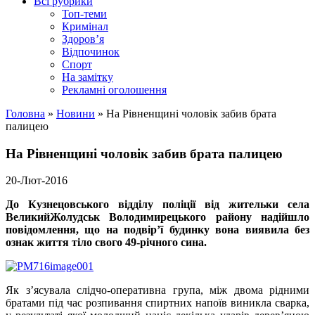
Всі рубрики
Топ-теми
Кримінал
Здоров’я
Відпочинок
Спорт
На замітку
Рекламні оголошення
Головна
»
Новини
»
На Рівненщині чоловік забив брата
палицею
На Рівненщині чоловік забив брата палицею
20-Лют-2016
Д
о Кузнецовського відділу поліції від жительки села
ВеликийЖолудськ Володимирецького району надійшло
повідомлення, що на подвір’ї будинку вона виявила без
ознак життя тіло свого 49-річного сина.
Як з’ясувала слідчо-оперативна група, між двома рідними
братами під час розпивання спиртних напоїв виникла сварка,