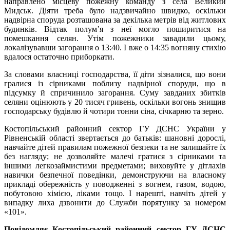
направлено місцеву пожежну команду з села Великий
Мидськ. Діяти треба було надзвичайно швидко, оскільки
надвірна споруда розташована за декілька метрів від житлових
будинків. Відтак полум’я з неї могло поширитися на
помешкання селян. Утім пожежники завадили цьому,
локалізувавши загорання о 13:40. І вже о 14:35 вогняну стихію
вдалося остаточно приборкати.
За словами власниці господарства, її діти зізналися, що вони
гралися із сірниками поблизу надвірної споруди, що в
підсумку й спричинило загорання. Суму завданих збитків
селяни оцінюють у 20 тисяч гривень, оскільки вогонь знищив
господарську будівлю й чотири тонни сіна, січкарню та зерно.
Костопільський районний сектор ГУ ДСНС України у
Рівненській області звертається до батьків: шановні дорослі,
навчайте дітей правилам пожежної безпеки та не залишайте їх
без нагляду; не дозволяйте малечі гратися з сірниками та
іншими легкозаймистими предметами; виховуйте у дітлахів
навички безпечної поведінки, демонструючи на власному
прикладі обережність у поводженні з вогнем, газом, водою,
побутовою хімією, ліками тощо. І нарешті, навчіть дітей у
випадку лиха дзвонити до Служби порятунку за номером
«101».
Повідомляє Костопільський районний сектор ГУ ДСНС