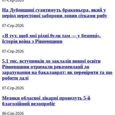
07-Сер-2026
На Дубенщині судитимуть браконьєра, який у
період нерестової заборони ловив сітками рибу
07-Сер-2026
«Я тут, щоб мої рідні були там — у безпеці».
Історія воїна з Рівненщини
07-Сер-2026
5,1 тис. вступників до закладів вищої освіти
Рівненщини отримали рекомендації до
зарахування на бакалаврат: як перевірити та що
робити далі
07-Сер-2026
Медики обласної лікарні проведуть 5-й
благодійний велопробіг
06-Сер-2026