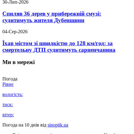
30-Лип-2026
Спиляв 36 дерев у прибережній смузі:
судитимуть жителя Дубенщини
04-Сер-2026
Їхав містом зі швидкістю до 128 км/год: за
смертельну ДТП судитимуть сарненчанина
Ми в мережі
Погода
Рівне
вологість:
тиск:
вітер:
Погода на 10 днів від
sinoptik.ua