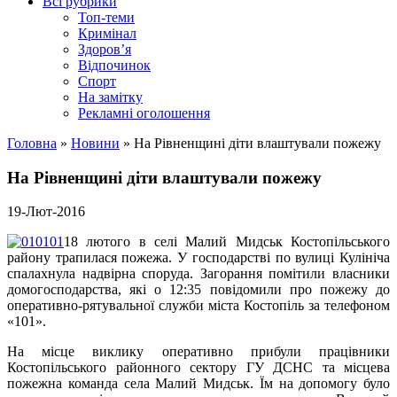
Всі рубрики
Топ-теми
Кримінал
Здоров’я
Відпочинок
Спорт
На замітку
Рекламні оголошення
Головна
»
Новини
»
На Рівненщині діти влаштували пожежу
На Рівненщині діти влаштували пожежу
19-Лют-2016
18 лютого в селі Малий Мидськ Костопільського
району трапилася пожежа. У господарстві по вулиці Кулініча
спалахнула надвірна споруда. Загорання помітили власники
домогосподарства, які о 12:35 повідомили про пожежу до
оперативно-рятувальної служби міста Костопіль за телефоном
«101».
На місце виклику оперативно прибули працівники
Костопільського районного сектору ГУ ДСНС та місцева
пожежна команда села Малий Мидськ. Їм на допомогу було