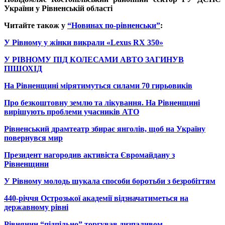
України у Рівненській області
Читайте також у
“Новинах по-рівненськи”
:
У Рівному у жінки викрали «Lexus RX 350»
У РІВНОМУ ПІД КОЛЕСАМИ АВТО ЗАГИНУВ
ПІШОХІД
На Рівненщині мірятимуться силами 70 гирьовиків
Про безкоштовну землю та лікування. На Рівненщині
вирішують проблеми учасників АТО
Рівненський драмтеатр збирає янголів, щоб на Україну
повернувся мир
Президент нагородив активіста Євромайдану з
Рівненщини
У Рівному молодь шукала способи боротьби з безробіттям
440-річчя Острозької академії відзначатиметься на
державному рівні
Рівнянин “підпільно” торгував дизпаливом