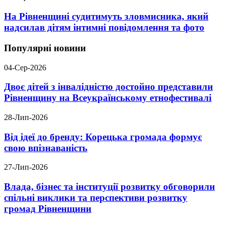
На Рівненщині судитимуть зловмисника, який
надсилав дітям інтимні повідомлення та фото
Популярні новини
04-Сер-2026
Двоє дітей з інвалідністю достойно представили
Рівненщину на Всеукраїнському етнофестивалі
28-Лип-2026
Від ідеї до бренду: Корецька громада формує
свою впізнаваність
27-Лип-2026
Влада, бізнес та інституції розвитку обговорили
спільні виклики та перспективи розвитку
громад Рівненщини