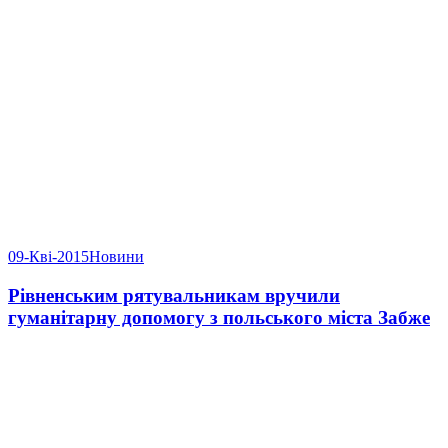
09-Кві-2015
Новини
Рівненським рятувальникам вручили
гуманітарну допомогу з польського міста Забже