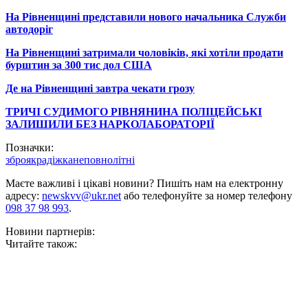
На Рівненщині представили нового начальника Служби
автодоріг
На Рівненщині затримали чоловіків, які хотіли продати
бурштин за 300 тис дол США
Де на Рівненщині завтра чекати грозу
ТРИЧІ СУДИМОГО РІВНЯНИНА ПОЛІЦЕЙСЬКІ
ЗАЛИШИЛИ БЕЗ НАРКОЛАБОРАТОРІЇ
Позначки:
зброя
крадіжка
неповнолітні
Маєте важливі і цікаві новини? Пишіть нам на електронну
адресу:
newskvv@ukr.net
або телефонуйте за номер телефону
098 37 98 993
.
Новини партнерів:
Читайте також: