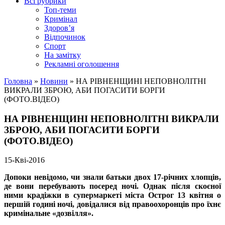
Всі рубрики
Топ-теми
Кримінал
Здоров’я
Відпочинок
Спорт
На замітку
Рекламні оголошення
Головна
»
Новини
»
НА РІВНЕНЩИНІ НЕПОВНОЛІТНІ
ВИКРАЛИ ЗБРОЮ, АБИ ПОГАСИТИ БОРГИ
(ФОТО.ВІДЕО)
НА РІВНЕНЩИНІ НЕПОВНОЛІТНІ ВИКРАЛИ
ЗБРОЮ, АБИ ПОГАСИТИ БОРГИ
(ФОТО.ВІДЕО)
15-Кві-2016
Допоки невідомо, чи знали батьки двох 17-річних хлопців,
де вони перебувають посеред ночі. Однак після скоєної
ними крадіжки в супермаркеті міста Острог 13 квітня о
першій годині ночі, довідалися від правоохоронців про їхнє
кримінальне «дозвілля».