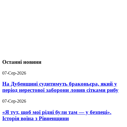
Останні новини
07-Сер-2026
На Дубенщині судитимуть браконьєра, який у
період нерестової заборони ловив сітками рибу
07-Сер-2026
«Я тут, щоб мої рідні були там — у безпеці».
Історія воїна з Рівненщини