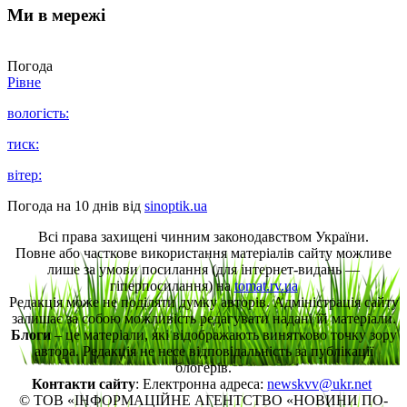
Ми в мережі
Погода
Рівне
вологість:
тиск:
вітер:
Погода на 10 днів від
sinoptik.ua
Всі права захищені чинним законодавством України.
Повне або часткове використання матеріалів сайту можливе
лише за умови посилання (для інтернет-видань —
гіперпосилання) на
tomat.rv.ua
Редакція може не поділяти думку авторів. Адміністрація сайту
залишає за собою можливість редагувати надані їй матеріали.
Блоги
– це матеріали, які відображають винятково точку зору
автора. Редакція не несе відповідальність за публікації
блогерів.
Контакти сайту
: Електронна адреса:
newskvv@ukr.net
© ТОВ «ІНФОРМАЦІЙНЕ АГЕНТСТВО «НОВИНИ ПО-