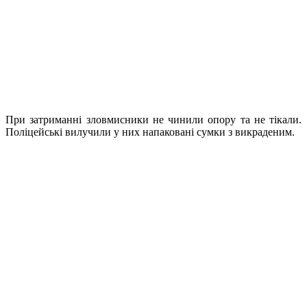
При затриманні зловмисники не чинили опору та не тікали.
Поліцейські вилучили у них напаковані сумки з викраденим.