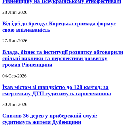
Рівненщину на Всеукраїнському етнофестивалі
28-Лип-2026
Від ідеї до бренду: Корецька громада формує
свою впізнаваність
27-Лип-2026
Влада, бізнес та інституції розвитку обговорили
спільні виклики та перспективи розвитку
громад Рівненщини
04-Сер-2026
Їхав містом зі швидкістю до 128 км/год: за
смертельну ДТП судитимуть сарненчанина
30-Лип-2026
Спиляв 36 дерев у прибережній смузі:
судитимуть жителя Дубенщини