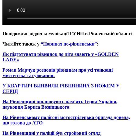
Повідомляє відділ комунікації ГУНП
в Рівненській області
Читайте також у
“Новинах по-рівненськи”
:
Як підготувати рівнянок до літа знають у «GOLDEN
LADY»
Роман Марчук розповів рівнянам про усі тонкощі
мистецтва татуювання.
У КВАРТИРІ ВИЯВИЛИ РІВНЯНИНА З НОЖЕМ У
СЕРЦІ
На Рівненщині вшановують пам’ять Героя України,
науковця Бориса Возницького
На Рівненському полігоні мотострілецька бригада довела,
що готова до АТО
На Рівненщині у поліції був стройовий огляд