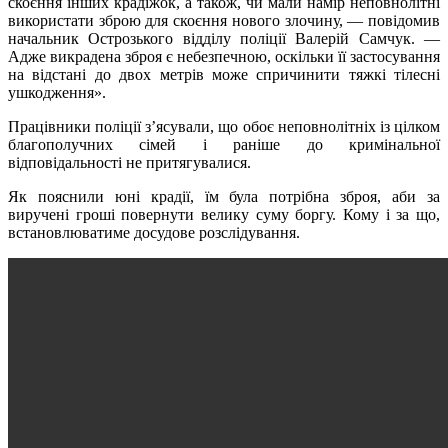
скоєння інших крадіжок, а також, чи мали намір неповнолітні
використати зброю для скоєння нового злочину, — повідомив
начальник Острозького відділу поліції Валерій Самчук. —
Адже викрадена зброя є небезпечною, оскільки її застосування
на відстані до двох метрів може спричинити тяжкі тілесні
ушкодження».
Працівники поліції з’ясували, що обоє неповнолітніх із цілком
благополучних сімей і раніше до кримінальної
відповідальності не притягувалися.
Як пояснили юні крадії, їм була потрібна зброя, аби за
виручені гроші повернути велику суму боргу. Кому і за що,
встановлюватиме досудове розслідування.