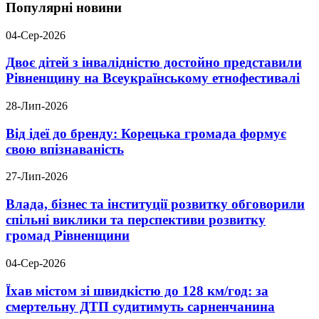
Популярні новини
04-Сер-2026
Двоє дітей з інвалідністю достойно представили
Рівненщину на Всеукраїнському етнофестивалі
28-Лип-2026
Від ідеї до бренду: Корецька громада формує
свою впізнаваність
27-Лип-2026
Влада, бізнес та інституції розвитку обговорили
спільні виклики та перспективи розвитку
громад Рівненщини
04-Сер-2026
Їхав містом зі швидкістю до 128 км/год: за
смертельну ДТП судитимуть сарненчанина