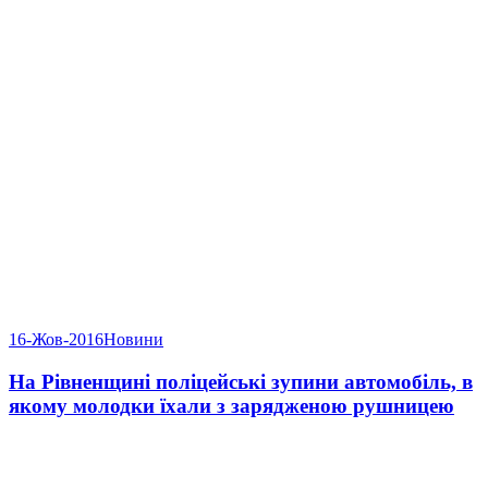
16-Жов-2016
Новини
На Рівненщині поліцейські зупини автомобіль, в
якому молодки їхали з зарядженою рушницею