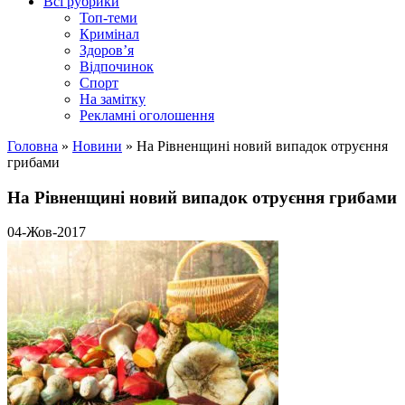
Всі рубрики
Топ-теми
Кримінал
Здоров’я
Відпочинок
Спорт
На замітку
Рекламні оголошення
Головна
»
Новини
»
На Рівненщині новий випадок отруєння
грибами
На Рівненщині новий випадок отруєння грибами
04-Жов-2017