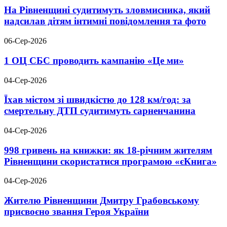
На Рівненщині судитимуть зловмисника, який
надсилав дітям інтимні повідомлення та фото
06-Сер-2026
1 ОЦ СБС проводить кампанію «Це ми»
04-Сер-2026
Їхав містом зі швидкістю до 128 км/год: за
смертельну ДТП судитимуть сарненчанина
04-Сер-2026
998 гривень на книжки: як 18-річним жителям
Рівненщини скористатися програмою «єКнига»
04-Сер-2026
Жителю Рівненщини Дмитру Грабовському
присвоєно звання Героя України