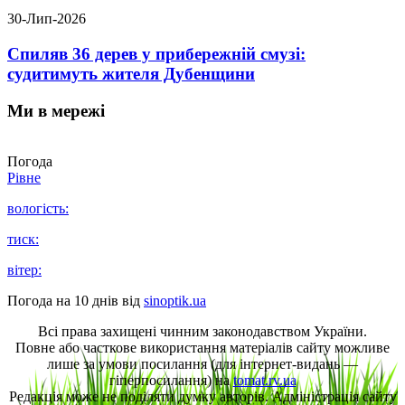
30-Лип-2026
Спиляв 36 дерев у прибережній смузі:
судитимуть жителя Дубенщини
Ми в мережі
Погода
Рівне
вологість:
тиск:
вітер:
Погода на 10 днів від
sinoptik.ua
Всі права захищені чинним законодавством України.
Повне або часткове використання матеріалів сайту можливе
лише за умови посилання (для інтернет-видань —
гіперпосилання) на
tomat.rv.ua
Редакція може не поділяти думку авторів. Адміністрація сайту