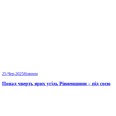
25-Чер-2025
Новини
Понад чверть ярих угідь Рівненщини – під соєю