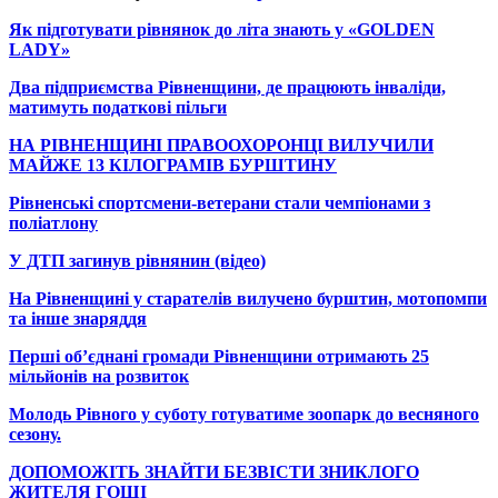
Як підготувати рівнянок до літа знають у «GOLDEN
LADY»
Два підприємства Рівненщини, де працюють інваліди,
матимуть податкові пільги
НА РІВНЕНЩИНІ ПРАВООХОРОНЦІ ВИЛУЧИЛИ
МАЙЖЕ 13 КІЛОГРАМІВ БУРШТИНУ
Рівненські спортсмени-ветерани стали чемпіонами з
поліатлону
У ДТП загинув рівнянин (відео)
На Рівненщині у старателів вилучено бурштин, мотопомпи
та інше знаряддя
Перші об’єднані громади Рівненщини отримають 25
мільйонів на розвиток
Молодь Рівного у суботу готуватиме зоопарк до весняного
сезону.
ДОПОМОЖІТЬ ЗНАЙТИ БЕЗВІСТИ ЗНИКЛОГО
ЖИТЕЛЯ ГОЩІ