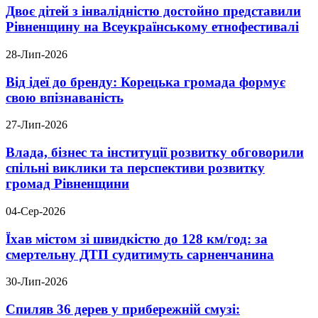
Двоє дітей з інвалідністю достойно представили
Рівненщину на Всеукраїнському етнофестивалі
28-Лип-2026
Від ідеї до бренду: Корецька громада формує
свою впізнаваність
27-Лип-2026
Влада, бізнес та інституції розвитку обговорили
спільні виклики та перспективи розвитку
громад Рівненщини
04-Сер-2026
Їхав містом зі швидкістю до 128 км/год: за
смертельну ДТП судитимуть сарненчанина
30-Лип-2026
Спиляв 36 дерев у прибережній смузі: