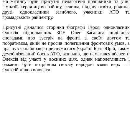
На мітингу були присутні педагогічні працівники та учні
гімназії, керівництво району, селища, відділу освіти, родина,
друзі, однокласники загиблого, учасники АТО та
громадськість райцентру.
Присутні дізналися сторінки біографії Героя, однокласник
Олексія підполковник ЗСУ Олег Басалига поділився
спогадами про зустріч на фронті зі своїм другом та
побратимом, який не просив полегшення фронтових умов, а
прагнув якнайкраще прислужитися Україні. Брат Юрій, також
демобілізований боєць АТО, зазначив, що намагався вберегти
Олексія від участі у воєнних діях, однак наполегливість і
бажання бути потрібним своєму народові взяли верх – і
Олексій пішов воювати.