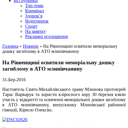
Всі рубрики
Топ-теми
Кримінал
Здоров’я
Відпочинок
Спорт
На замітку
Рекламні оголошення
Головна
»
Новини
»
На Рівненщині освятили меморіальну
дошку загиблому в АТО млинівчанину
На Рівненщині освятили меморіальну дошку
загиблому в АТО млинівчанину
31-Бер-2016
Настоятель Свято-Михайлівського храму Млинова протоієрей
Тарас Варварук та хористи кліросного хору 30 березня взяли
участь у відкритті та освяченні меморіальної дошки загиблому
в АТО млинівчанину, випускнику Млинівської районної
гімназії, Кірисю Олексію.