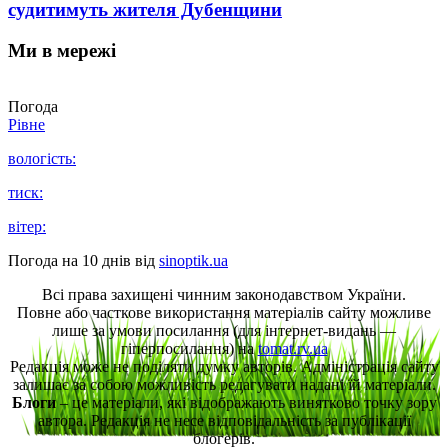
судитимуть жителя Дубенщини
Ми в мережі
Погода
Рівне
вологість:
тиск:
вітер:
Погода на 10 днів від
sinoptik.ua
Всі права захищені чинним законодавством України.
Повне або часткове використання матеріалів сайту можливе
лише за умови посилання (для інтернет-видань —
гіперпосилання) на
tomat.rv.ua
Редакція може не поділяти думку авторів. Адміністрація сайту
залишає за собою можливість редагувати надані їй матеріали.
Блоги
– це матеріали, які відображають винятково точку зору
автора. Редакція не несе відповідальність за публікації
блогерів.