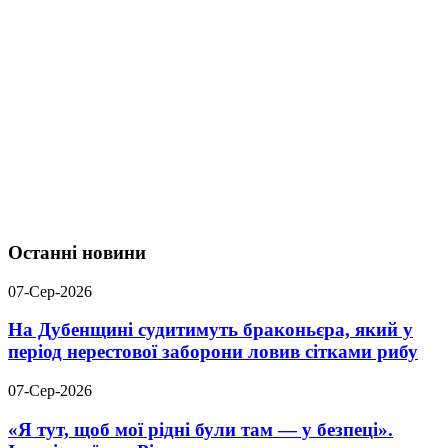
Останні новини
07-Сер-2026
На Дубенщині судитимуть браконьєра, який у
період нерестової заборони ловив сітками рибу
07-Сер-2026
«Я тут, щоб мої рідні були там — у безпеці».