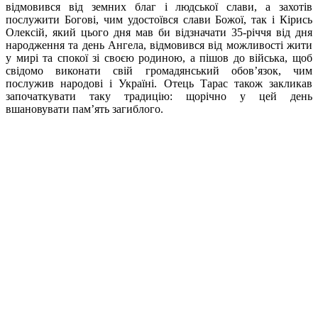
відмовився від земних благ і людської слави, а захотів
послужити Богові, чим удостоївся слави Божої, так і Кірись
Олексій, який цього дня мав би відзначати 35-річчя від дня
народження та день Ангела, відмовився від можливості жити
у мирі та спокої зі своєю родиною, а пішов до війська, щоб
свідомо виконати свій громадянський обов’язок, чим
послужив народові і Україні. Отець Тарас також закликав
започаткувати таку традицію: щорічно у цей день
вшановувати пам’ять загиблого.