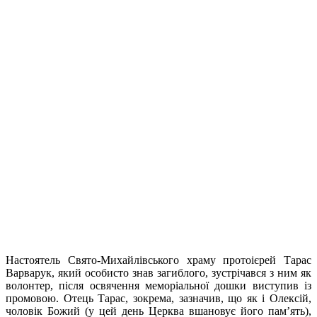
Настоятель Свято-Михайлівського храму протоієрей Тарас
Варварук, який особисто знав загиблого, зустрічався з ним як
волонтер, після освячення меморіальної дошки виступив із
промовою. Отець Тарас, зокрема, зазначив, що як і Олексій,
чоловік Божий (у цей день Церква вшановує його пам’ять),