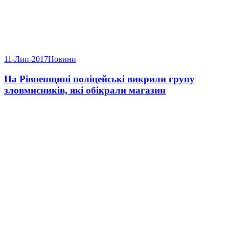
11-Лип-2017
Новини
На Рівненщині поліцейські викрили групу
зловмисників, які обікрали магазин