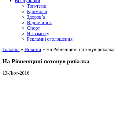
Всі рубрики
Топ-теми
Кримінал
Здоров’я
Відпочинок
Спорт
На замітку
Рекламні оголошення
Головна
»
Новини
»
На Рівненщині потонув рибалка
На Рівненщині потонув рибалка
13-Лют-2016