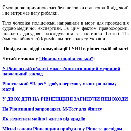
Ймовірною причиною загибелі чоловіка став тонкий лід, який
і не витримав вагу рибалки.
Тіло чоловіка поліцейські направили в морг для проведення
судово-медичної експертизи. За цим фактом правоохоронці
поводять досудове розслідування за частиною 1статті 115
(умисне вбивство) Кримінального кодексу України.
Повідомляє в
ідділ комунікації
ГУНП
в рівненській області
Читайте також у
“Новинах по-рівненськи”
:
У Рівненській області може з’явитися вищий медичний
навчальний заклад
Рівненський “Верес” здобув перемогу у контрольному
матчі
У ДВОХ ДТП НА РІВНЕНЩИНІ ЗАГИНУЛИ ПІШОХОДИ
На Рівненщині запровадять М-Тест для бізнесу
Як захистити майно і житло від крадіїв.
Міські голови Рівненщини приїздили у Рівне за досвідом