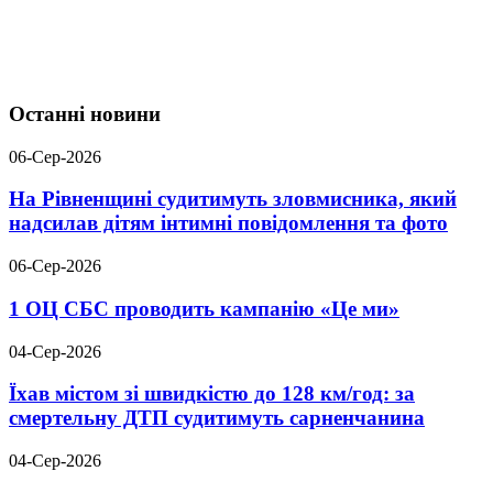
Останні новини
06-Сер-2026
На Рівненщині судитимуть зловмисника, який
надсилав дітям інтимні повідомлення та фото
06-Сер-2026
1 ОЦ СБС проводить кампанію «Це ми»
04-Сер-2026
Їхав містом зі швидкістю до 128 км/год: за
смертельну ДТП судитимуть сарненчанина
04-Сер-2026