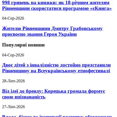
998 гривень на книжки: як 18-річним жителям
Рівненщини скористатися програмою «єКнига»
04-Сер-2026
Жителю Рівненщини Дмитру Грабовському
присвоєно звання Героя України
Популярні новини
04-Сер-2026
Двоє дітей з інвалідністю достойно представили
Рівненщину на Всеукраїнському етнофестивалі
28-Лип-2026
Від ідеї до бренду: Корецька громада формує
свою впізнаваність
27-Лип-2026
Влада, бізнес та інституції розвитку обговорили