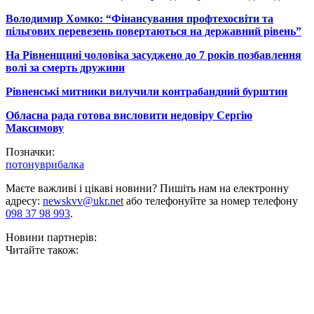
Володимир Хомко: “Фінансування профтехосвіти та
пільгових перевезень повертаються на державний рівень”
На Рівненщині чоловіка засуджено до 7 років позбавлення
волі за смерть дружини
Рівненські митники вилучили контрабандний бурштин
Обласна рада готова висловити недовіру Сергію
Максимову
Позначки:
потонув
рибалка
Маєте важливі і цікаві новини? Пишіть нам на електронну
адресу:
newskvv@ukr.net
або телефонуйте за номер телефону
098 37 98 993
.
Новини партнерів:
Читайте також: