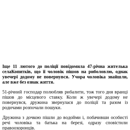
Іще 11 лютого до поліції повідомила 47-річна жителька
селаКопитків, що її чоловік пішов на риболовлю, однак
увечері додому не повернувся. Учора чоловіка знайшли,
але вже без ознак життя.
51-річний господар полюбляв рибалити, тож того дня вранці
пішов до місцевого ставку. Коли ж увечері додому не
повернувся, дружина звернулася до поліції та разом із
родичами розпочали пошуки.
Дружина з дочкою пішли до водойми і, побачивши особисті
речі чоловіка та батька на березі, одразу сповістили
правоохоронців.