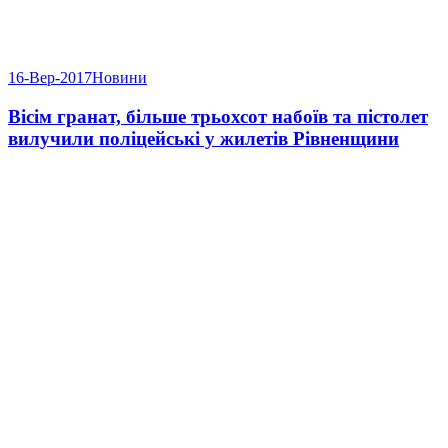
16-Вер-2017
Новини
Вісім гранат, більше трьохсот набоїв та пістолет
вилучили поліцейські у жилетів Рівненщини