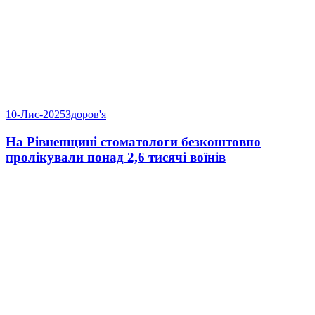
10-Лис-2025
Здоров'я
На Рівненщині стоматологи безкоштовно
пролікували понад 2,6 тисячі воїнів