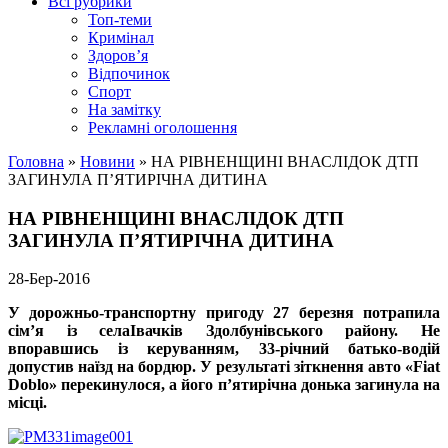
Всі рубрики
Топ-теми
Кримінал
Здоров’я
Відпочинок
Спорт
На замітку
Рекламні оголошення
Головна
»
Новини
»
НА РІВНЕНЩИНІ ВНАСЛІДОК ДТП
ЗАГИНУЛА П’ЯТИРІЧНА ДИТИНА
НА РІВНЕНЩИНІ ВНАСЛІДОК ДТП
ЗАГИНУЛА П’ЯТИРІЧНА ДИТИНА
28-Бер-2016
У дорожньо-транспортну пригоду 27 березня потрапила
сім’я із селаІвачків Здолбунівського району. Не
впоравшись із керуванням, 33-річний батько-водій
допустив наїзд на бордюр. У результаті зіткнення авто «Fiat
Doblo» перекинулося, а його п’ятирічна донька загинула на
місці.