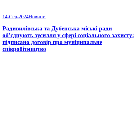
14-Сер-2024
Новини
Радивилівська та Дубенська міські ради
об’єднують зусилля у сфері соціального захисту:
підписано договір про муніципальне
співробітництво