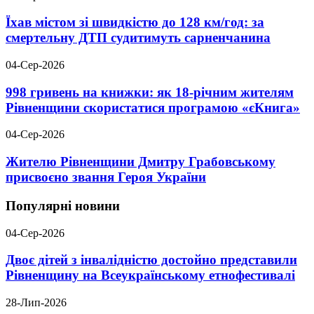
Їхав містом зі швидкістю до 128 км/год: за
смертельну ДТП судитимуть сарненчанина
04-Сер-2026
998 гривень на книжки: як 18-річним жителям
Рівненщини скористатися програмою «єКнига»
04-Сер-2026
Жителю Рівненщини Дмитру Грабовському
присвоєно звання Героя України
Популярні новини
04-Сер-2026
Двоє дітей з інвалідністю достойно представили
Рівненщину на Всеукраїнському етнофестивалі
28-Лип-2026