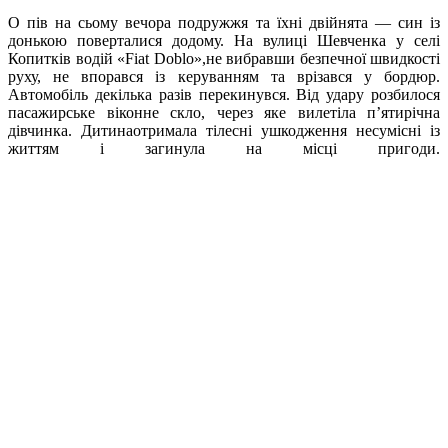
О пів на сьому вечора подружжя та їхні двійнята — син із
донькою поверталися додому. На вулиці Шевченка у селі
Копитків водій «Fiat Doblo»,не вибравши безпечної швидкості
руху, не впорався із керуванням та врізався у бордюр.
Автомобіль декілька разів перекинувся. Від удару розбилося
пасажирське віконне скло, через яке вилетіла п’ятирічна
дівчинка. Дитинаотримала тілесні ушкодження несумісні із
життям і загинула на місці пригоди.