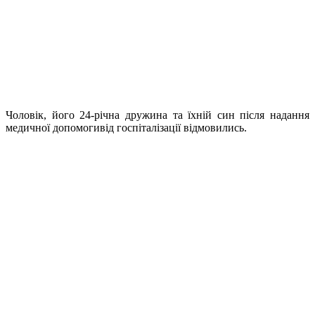
Чоловік, його 24-річна дружина та їхній син після надання
медичної допомогивід госпіталізації відмовились.