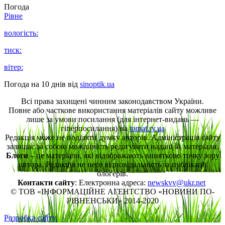
Погода
Рівне
вологість:
тиск:
вітер:
Погода на 10 днів від
sinoptik.ua
Всі права захищені чинним законодавством України.
Повне або часткове використання матеріалів сайту можливе
лише за умови посилання (для інтернет-видань —
гіперпосилання) на
tomat.rv.ua
Редакція може не поділяти думку авторів. Адміністрація сайту
залишає за собою можливість редагувати надані їй матеріали.
Блоги
– це матеріали, які відображають винятково точку зору
автора. Редакція не несе відповідальність за публікації
блогерів.
Контакти сайту
: Електронна адреса:
newskvv@ukr.net
© ТОВ «ІНФОРМАЦІЙНЕ АГЕНТСТВО «НОВИНИ ПО-
РІВНЕНСЬКИ» 2014-2020
Розробка сайту.