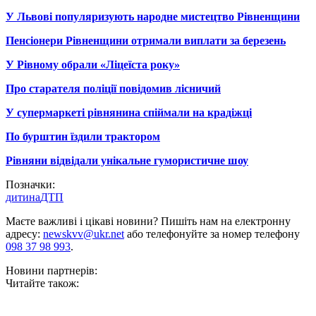
У Львові популяризують народне мистецтво Рівненщини
Пенсіонери Рівненщини отримали виплати за березень
У Рівному обрали «Ліцеїста року»
Про старателя поліції повідомив лісничий
У супермаркеті рівнянина спіймали на крадіжці
По бурштин їздили трактором
Рівняни відвідали унікальне гумористичне шоу
Позначки:
дитина
ДТП
Маєте важливі і цікаві новини? Пишіть нам на електронну
адресу:
newskvv@ukr.net
або телефонуйте за номер телефону
098 37 98 993
.
Новини партнерів:
Читайте також: