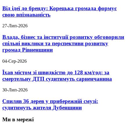
Від ідеї до бренду: Корецька громада формує
свою впізнаваність
27-Лип-2026
Влада, бізнес та інституції розвитку обговорили
спільні виклики та перспективи розвитку
громад Рівненщини
04-Сер-2026
Їхав містом зі швидкістю до 128 км/год: за
смертельну ДТП судитимуть сарненчанина
30-Лип-2026
Спиляв 36 дерев у прибережній смузі:
судитимуть жителя Дубенщини
Ми в мережі