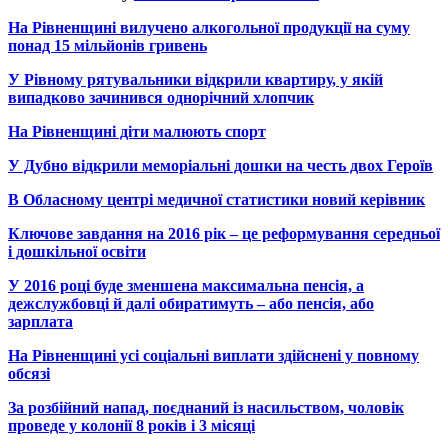
На Рівненщині вилучено алкогольної продукції на суму
понад 15 мільйонів гривень
У Рівному рятувальники відкрили квартиру, у якій
випадково зачинився однорічний хлопчик
На Рівненщині діти малюють спорт
У Дубно відкрили меморіальні дошки на честь двох Героїв
В Обласному центрі медичної статистики новий керівник
Ключове завдання на 2016 рік – це реформування середньої
і дошкільної освіти
У 2016 році буде зменшена максимальна пенсія, а
дежслужбовці й далі обиратимуть – або пенсія, або
зарплата
На Рівненщині усі соціальні виплати здійснені у повному
обсязі
За розбійний напад, поєднаний із насильством, чоловік
проведе у колонії 8 років і 3 місяці