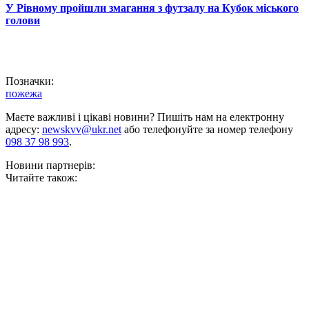
У Рівному пройшли змагання з футзалу на Кубок міського
голови
Позначки:
пожежа
Маєте важливі і цікаві новини? Пишіть нам на електронну
адресу:
newskvv@ukr.net
або телефонуйте за номер телефону
098 37 98 993
.
Новини партнерів:
Читайте також: