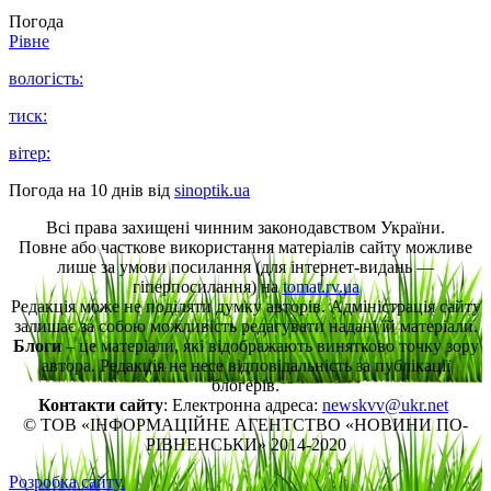
Погода
Рівне
вологість:
тиск:
вітер:
Погода на 10 днів від
sinoptik.ua
Всі права захищені чинним законодавством України.
Повне або часткове використання матеріалів сайту можливе
лише за умови посилання (для інтернет-видань —
гіперпосилання) на
tomat.rv.ua
Редакція може не поділяти думку авторів. Адміністрація сайту
залишає за собою можливість редагувати надані їй матеріали.
Блоги
– це матеріали, які відображають винятково точку зору
автора. Редакція не несе відповідальність за публікації
блогерів.
Контакти сайту
: Електронна адреса:
newskvv@ukr.net
© ТОВ «ІНФОРМАЦІЙНЕ АГЕНТСТВО «НОВИНИ ПО-
РІВНЕНСЬКИ» 2014-2020
Розробка сайту.