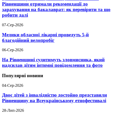
Рівненщини отримали рекомендації до
зарахування на бакалаврат: як перевірити та що
робити далі
07-Сер-2026
Медики обласної лікарні проведуть 5-й
благодійний велопробіг
06-Сер-2026
На Рівненщині судитимуть зловмисника, який
надсилав дітям інтимні повідомлення та фото
Популярні новини
04-Сер-2026
Двоє дітей з інвалідністю достойно представили
Рівненщину на Всеукраїнському етнофестивалі
28-Лип-2026