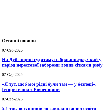
Останні новини
07-Сер-2026
На Дубенщині судитимуть браконьєра, який у
період нерестової заборони ловив сітками рибу
07-Сер-2026
«Я тут, щоб мої рідні були там — у безпеці».
Історія воїна з Рівненщини
07-Сер-2026
5,1 тис. вступників до закладів вищої освіти