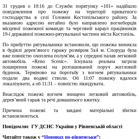
31 грудня о 10:16 до Служби порятунку «101» надійшло
повідомлення про пожежу на території приватного
господарства в селі Головин Костопільського району. За
вказаною адресою негайно було направлено вогнеборців
місцевої пожежної команди та черговий караул працівників
19-ї державної пожежно-рятувальної частини міста Костопіль.
По прибуттю рятувальники встановили, що пожежа виникла
в будівлі дерев’яного гаражу розміром 5х4 м. Споруда була
вже повністю охоплена полум’ям, а у середині палав легковий
автомобіль «Reno Scenic». Існувала реальна загроза
поширення пожежі на розташований поруч житловий
будинок. Терміново на боротьбу з вогнем рятувальники
подали два водяні стволи. Об 11:07 пожежу вдалося
локалізувати, а об 11:31 – повністю ліквідувати.
Внаслідок пожежі вогнем знищено легковий автомобіль,
дерев’яний гараж та речі домашнього вжитку.
Причина пожежі та завдані матеріальні збитки
встановлюються.
Повідомляє ГУ ДСНС України у Рівненській області
Читайте також у
“Новинах по-рівненськи”
: