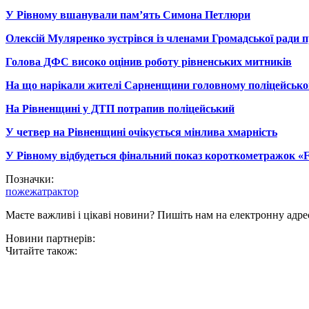
У Рівному вшанували пам’ять Симона Петлюри
Олексій Муляренко зустрівся із членами Громадської ради 
Голова ДФС високо оцінив роботу рівненських митників
На що нарікали жителі Сарненщини головному поліцейсько
На Рівненщині у ДТП потрапив поліцейський
У четвер на Рівненщині очікується мінлива хмарність
У Рівному відбудеться фінальний показ короткометражок «F
Позначки:
пожежа
трактор
Маєте важливі і цікаві новини? Пишіть нам на електронну адре
Новини партнерів:
Читайте також: