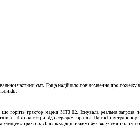
ятувальної частини смт. Гоща надійшло повідомлення про пожежу 
льників.
 що горить трактор марки МТЗ-82. Існувала реальна загроза п
изно за півтора метри від осередку горіння. На гасіння транспор
нем знищено трактор. Для ліквідації пожежі був залучений один п