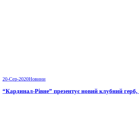
20-Сер-2020
Новини
“Кардинал-Рівне” презентує новий клубний герб,