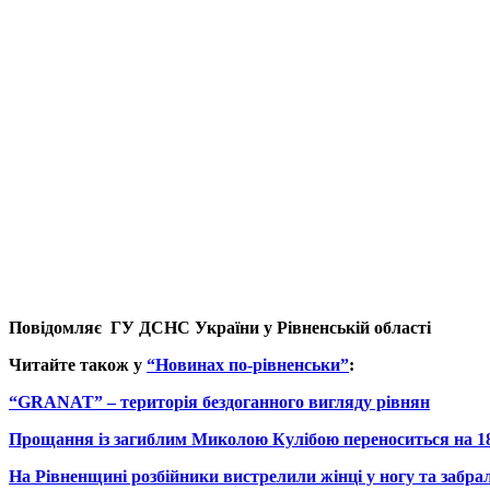
Повідомляє ГУ ДСНС України у Рівненській області
Читайте також у
“Новинах по-рівненськи”
:
“GRANAT” – територія бездоганного вигляду рівнян
Прощання із загиблим Миколою Кулібою переноситься на 1
На Рівненщині розбійники вистрелили жінці у ногу та забр