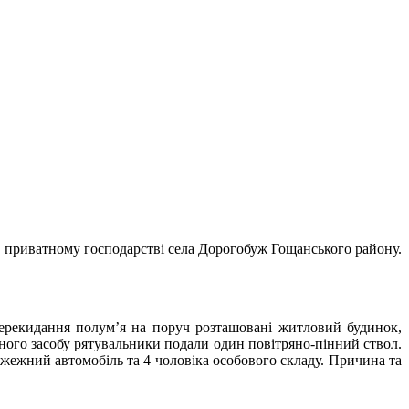
в приватному господарстві села Дорогобуж Гощанського району.
ерекидання полум’я на поруч розташовані житловий будинок,
тного засобу рятувальники подали один повітряно-пінний ствол.
ожежний автомобіль та 4 чоловіка особового складу. Причина та