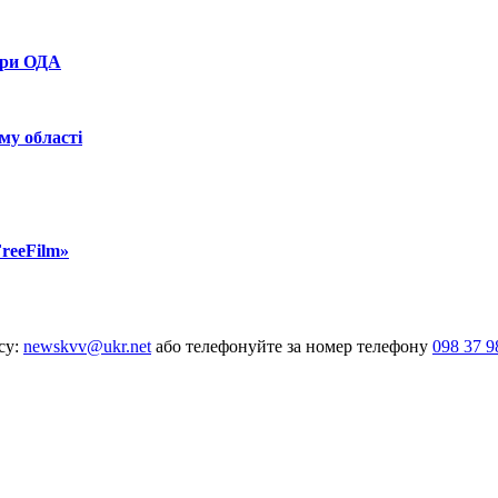
при ОДА
му області
reeFilm»
су:
newskvv@ukr.net
або телефонуйте за номер телефону
098 37 9