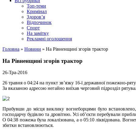
Всі рубрики
Топ-теми
Кримінал
Здоров’я
Відпочинок
Спорт
На замітку
Рекламні оголошення
Головна
»
Новини
»
На Рівненщині згорів трактор
На Рівненщині згорів трактор
26-Тра-2016
26 травня о 04:24 на пункт зв’язку 16-ї державної пожежно-р
За вказаною адресою негайно виїхав черговий підрозділ рятува
Прибувши до місця виклику вогнеборцями було встановлено,
господарчу будівлю та дровітню. Усі об’єкти перебували прибл
О 04:38 пожежа була локалізована, а о 05:10 ліквідована. Вог
збитки встановлюються.