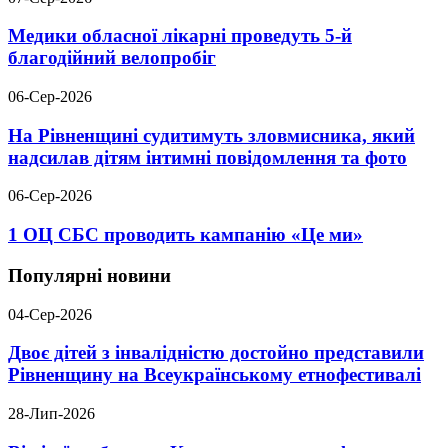
Медики обласної лікарні проведуть 5-й
благодійний велопробіг
06-Сер-2026
На Рівненщині судитимуть зловмисника, який
надсилав дітям інтимні повідомлення та фото
06-Сер-2026
1 ОЦ СБС проводить кампанію «Це ми»
Популярні новини
04-Сер-2026
Двоє дітей з інвалідністю достойно представили
Рівненщину на Всеукраїнському етнофестивалі
28-Лип-2026