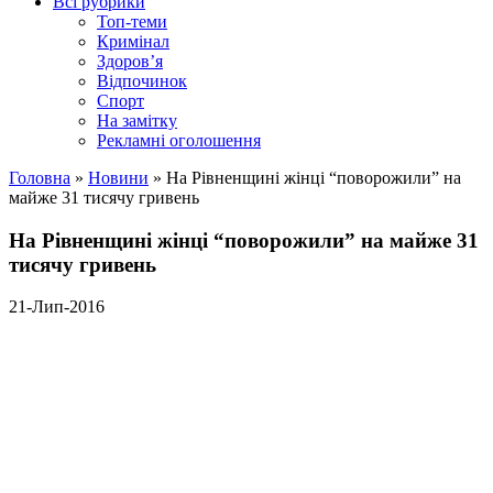
Всі рубрики
Топ-теми
Кримінал
Здоров’я
Відпочинок
Спорт
На замітку
Рекламні оголошення
Головна
»
Новини
»
На Рівненщині жінці “поворожили” на
майже 31 тисячу гривень
На Рівненщині жінці “поворожили” на майже 31
тисячу гривень
21-Лип-2016