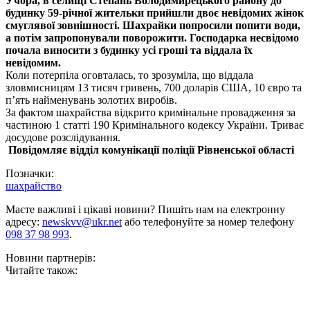
Учора, в селищі Степань Володимирецького району до
будинку 59-річної жительки прийшли двоє невідомих жінок
смуглявої зовнішності. Шахрайки попросили попити води,
а потім запропонували поворожити. Господарка несвідомо
почала виносити з будинку усі гроші та віддала їх
невідомим.
Коли потерпіла оговталась, то зрозуміла, що віддала
зловмисницям 13 тисяч гривень, 700 доларів США, 10 євро та
п’ять найменувань золотих виробів.
За фактом шахрайства відкрито кримінальне провадження за
частиною 1 статті 190 Кримінального кодексу України. Триває
досудове розслідування.
Повідомляє в
ідділ комунікації поліції
Рівненської області
Позначки:
шахрайство
Маєте важливі і цікаві новини? Пишіть нам на електронну
адресу:
newskvv@ukr.net
або телефонуйте за номер телефону
098 37 98 993
.
Новини партнерів:
Читайте також: