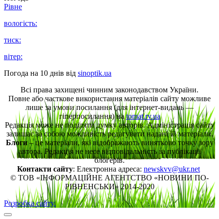
Рівне
вологість:
тиск:
вітер:
Погода на 10 днів від
sinoptik.ua
Всі права захищені чинним законодавством України.
Повне або часткове використання матеріалів сайту можливе
лише за умови посилання (для інтернет-видань —
гіперпосилання) на
tomat.rv.ua
Редакція може не поділяти думку авторів. Адміністрація сайту
залишає за собою можливість редагувати надані їй матеріали.
Блоги
– це матеріали, які відображають винятково точку зору
автора. Редакція не несе відповідальність за публікації
блогерів.
Контакти сайту
: Електронна адреса:
newskvv@ukr.net
© ТОВ «ІНФОРМАЦІЙНЕ АГЕНТСТВО «НОВИНИ ПО-
РІВНЕНСЬКИ» 2014-2020
Розробка сайту.