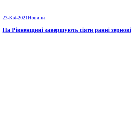
23-Кві-2021
Новини
На Рівненщині завершують сіяти ранні зернові