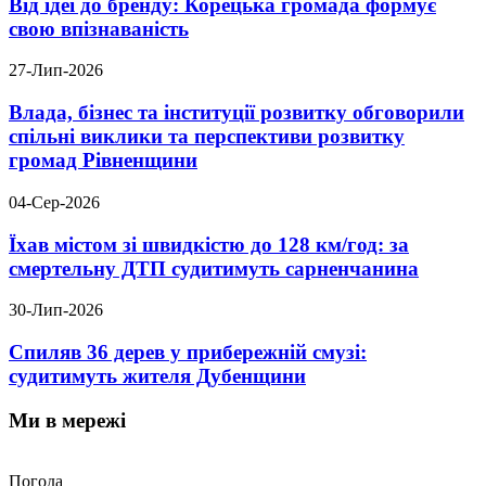
Від ідеї до бренду: Корецька громада формує
свою впізнаваність
27-Лип-2026
Влада, бізнес та інституції розвитку обговорили
спільні виклики та перспективи розвитку
громад Рівненщини
04-Сер-2026
Їхав містом зі швидкістю до 128 км/год: за
смертельну ДТП судитимуть сарненчанина
30-Лип-2026
Спиляв 36 дерев у прибережній смузі:
судитимуть жителя Дубенщини
Ми в мережі
Погода