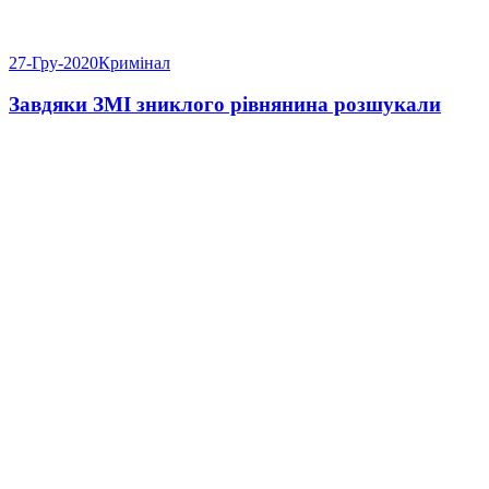
27-Гру-2020
Кримінал
Завдяки ЗМІ зниклого рівнянина розшукали