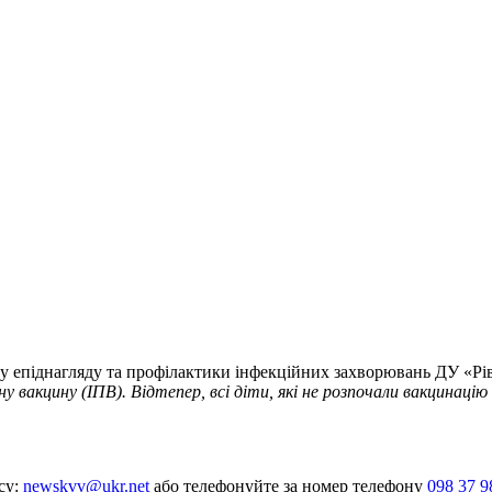
ілу епіднагляду та профілактики інфекційних захворювань ДУ «
ну вакцину (ІПВ). Відтепер, всі діти, які не розпочали вакцинац
су:
newskvv@ukr.net
або телефонуйте за номер телефону
098 37 9