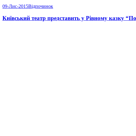
09-Лис-2015
Відпочинок
Київський театр представить у Рівному казку “