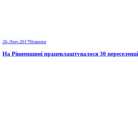
26-Лип-2017
Новини
На Рівненщині працевлаштувалося 30 переселенц