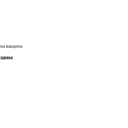
ана вакцина
кцина