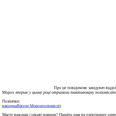
Про це повідомляє завідувач відд
Мороз:
вперше у цьому році отримали інактивовану поліомієліт
Позначки:
вакцина
Віктор Мороз
поліомієліт
Маєте важливі і цікаві новини? Пишіть нам на електронну адре