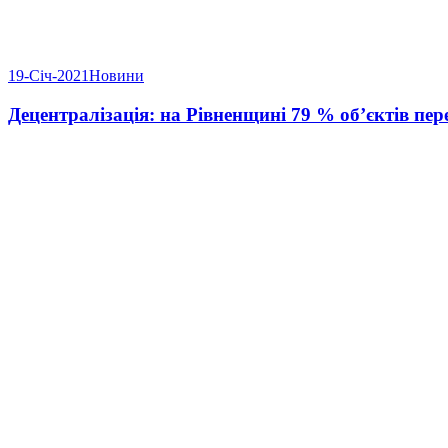
19-Січ-2021
Новини
Децентралізація: на Рівненщині 79 % об’єктів пе