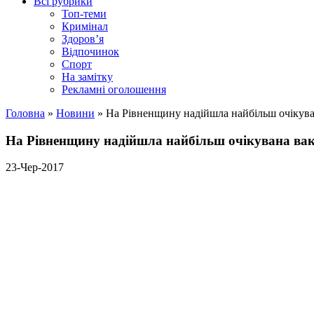
Всі рубрики
Топ-теми
Кримінал
Здоров’я
Відпочинок
Спорт
На замітку
Рекламні оголошення
Головна
»
Новини
»
На Рівненщину надійшла найбільш очікув
На Рівненщину надійшла найбільш очікувана ва
23-Чер-2017