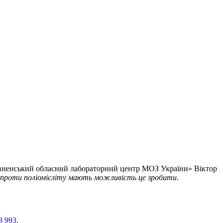
Рівненський обласний лабораторний центр МОЗ України» Віктор
ію проти поліомієліту мають можливість це зробити.
8 993
.