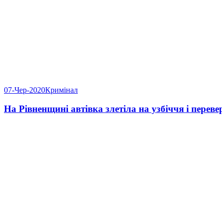
07-Чер-2020
Кримінал
На Рівненщині автівка злетіла на узбіччя і перев