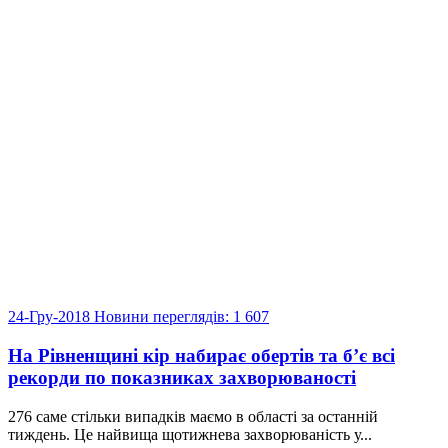
24-Гру-2018
Новини
переглядів: 1 607
На Рівненщині кір набирає обертів та б’є всі
рекорди по показниках захворюваності
276 саме стільки випадків маємо в області за останній
тиждень. Це найвища щотижнева захворюваність у...