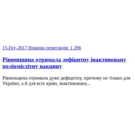
15-Гру-2017
Новини
переглядів: 1 296
Рівненщина отримала дефіцитну інактивовану
поліомієлітну вакцину
Рівненщина отримала дуже дефіцитну, причому не тільки для
України, а й для всіх країн, інактивовану...