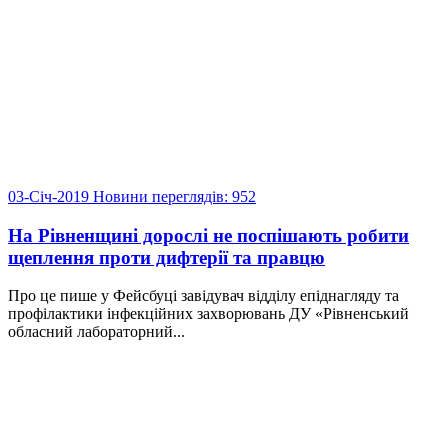
03-Січ-2019
Новини
переглядів: 952
На Рівненщині дорослі не поспішають робити
щеплення проти дифтерії та правцю
Про це пише у Фейсбуці завідувач відділу епіднагляду та
профілактики інфекційних захворювань ДУ «Рівненський
обласний лабораторний...