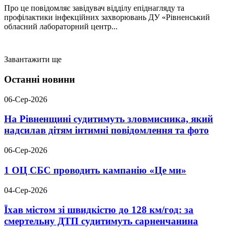
Про це повідомляє завідувач відділу епіднагляду та
профілактики інфекційних захворювань ДУ «Рівненський
обласний лабораторний центр...
Завантажити ще
Останні новини
06-Сер-2026
На Рівненщині судитимуть зловмисника, який
надсилав дітям інтимні повідомлення та фото
06-Сер-2026
1 ОЦ СБС проводить кампанію «Це ми»
04-Сер-2026
Їхав містом зі швидкістю до 128 км/год: за
смертельну ДТП судитимуть сарненчанина