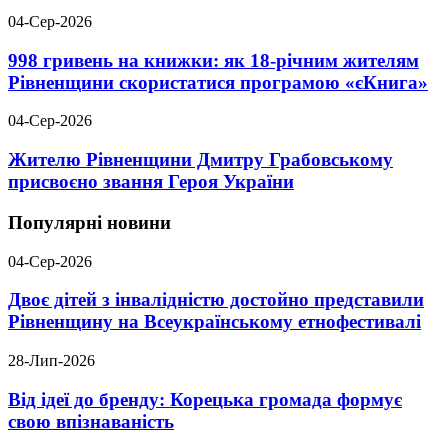
04-Сер-2026
998 гривень на книжки: як 18-річним жителям
Рівненщини скористатися програмою «єКнига»
04-Сер-2026
Жителю Рівненщини Дмитру Грабовському
присвоєно звання Героя України
Популярні новини
04-Сер-2026
Двоє дітей з інвалідністю достойно представили
Рівненщину на Всеукраїнському етнофестивалі
28-Лип-2026
Від ідеї до бренду: Корецька громада формує
свою впізнаваність