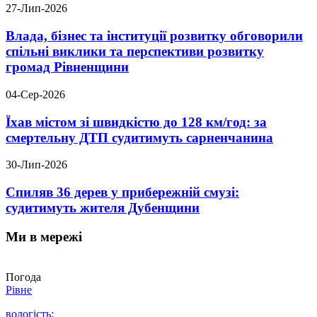
27-Лип-2026
Влада, бізнес та інституції розвитку обговорили
спільні виклики та перспективи розвитку
громад Рівненщини
04-Сер-2026
Їхав містом зі швидкістю до 128 км/год: за
смертельну ДТП судитимуть сарненчанина
30-Лип-2026
Спиляв 36 дерев у прибережній смузі:
судитимуть жителя Дубенщини
Ми в мережі
Погода
Рівне
вологість: