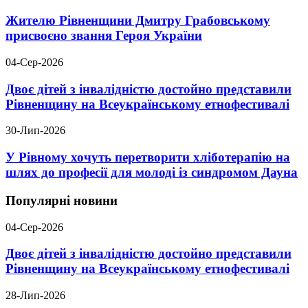
Жителю Рівненщини Дмитру Грабовському
присвоєно звання Героя України
04-Сер-2026
Двоє дітей з інвалідністю достойно представили
Рівненщину на Всеукраїнському етнофестивалі
30-Лип-2026
У Рівному хочуть перетворити хліботерапію на
шлях до професії для молоді із синдромом Дауна
Популярні новини
04-Сер-2026
Двоє дітей з інвалідністю достойно представили
Рівненщину на Всеукраїнському етнофестивалі
28-Лип-2026