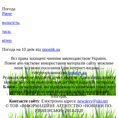
Погода
Рівне
вологість:
тиск:
вітер:
Погода на 10 днів від
sinoptik.ua
Всі права захищені чинним законодавством України.
Повне або часткове використання матеріалів сайту можливе
лише за умови посилання (для інтернет-видань —
гіперпосилання) на
tomat.rv.ua
Редакція може не поділяти думку авторів. Адміністрація сайту
залишає за собою можливість редагувати надані їй матеріали.
Блоги
– це матеріали, які відображають винятково точку зору
автора. Редакція не несе відповідальність за публікації
блогерів.
Контакти сайту
: Електронна адреса:
newskvv@ukr.net
© ТОВ «ІНФОРМАЦІЙНЕ АГЕНТСТВО «НОВИНИ ПО-
РІВНЕНСЬКИ» 2014-2020