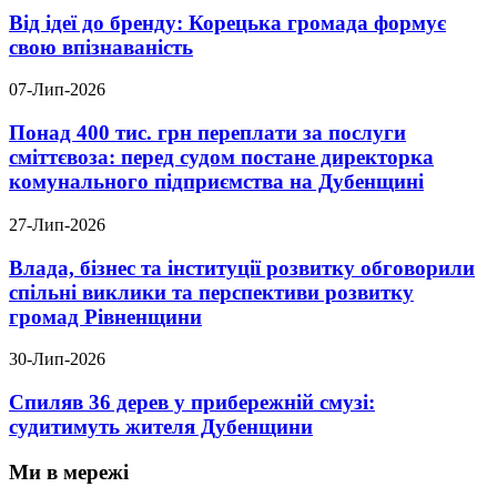
Від ідеї до бренду: Корецька громада формує
свою впізнаваність
07-Лип-2026
Понад 400 тис. грн переплати за послуги
сміттєвоза: перед судом постане директорка
комунального підприємства на Дубенщині
27-Лип-2026
Влада, бізнес та інституції розвитку обговорили
спільні виклики та перспективи розвитку
громад Рівненщини
30-Лип-2026
Спиляв 36 дерев у прибережній смузі:
судитимуть жителя Дубенщини
Ми в мережі