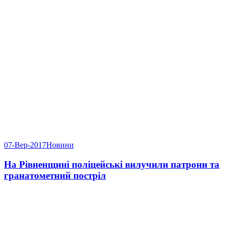
07-Вер-2017
Новини
На Рівненщині поліцейські вилучили патрони та
гранатометний постріл