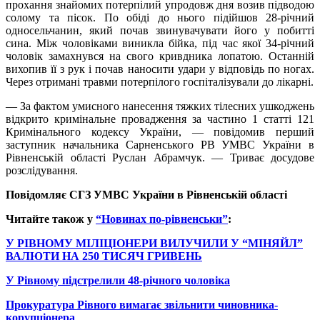
прохання знайомих потерпілий упродовж дня возив підводою
солому та пісок. По обіді до нього підійшов 28-річний
односельчанин, який почав звинувачувати його у побитті
сина. Між чоловіками виникла бійка, під час якої 34-річний
чоловік замахнувся на свого кривдника лопатою. Останній
вихопив її з рук і почав наносити удари у відповідь по ногах.
Через отримані травми потерпілого госпіталізували до лікарні.
— За фактом умисного нанесення тяжких тілесних ушкоджень
відкрито кримінальне провадження за частино 1 статті 121
Кримінального кодексу України, — повідомив перший
заступник начальника Сарненського РВ УМВС України в
Рівненській області Руслан Абрамчук. — Триває досудове
розслідування.
Повідомляє СГЗ УМВС України в Рівненській області
Читайте також у
“Новинах по-рівненськи”
:
У РІВНОМУ МІЛІЦІОНЕРИ ВИЛУЧИЛИ У “МІНЯЙЛ”
ВАЛЮТИ НА 250 ТИСЯЧ ГРИВЕНЬ
У Рівному підстрелили 48-річного чоловіка
Прокуратура Рівного вимагає звільнити чиновника-
корупціонера