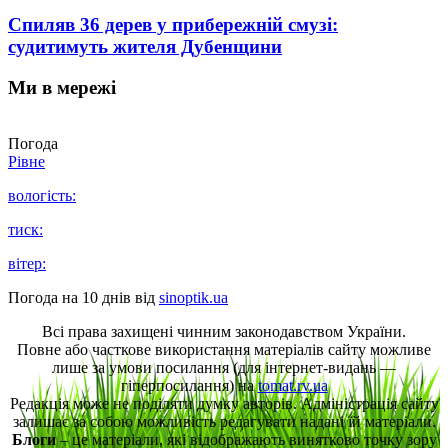
Спиляв 36 дерев у прибережній смузі:
судитимуть жителя Дубенщини
Ми в мережі
Погода
Рівне
вологість:
тиск:
вітер:
Погода на 10 днів від
sinoptik.ua
Всі права захищені чинним законодавством України.
Повне або часткове використання матеріалів сайту можливе
лише за умови посилання (для інтернет-видань —
гіперпосилання) на
tomat.rv.ua
Редакція може не поділяти думку авторів. Адміністрація сайту
залишає за собою можливість редагувати надані їй матеріали.
Блоги
– це матеріали, які відображають винятково точку зору