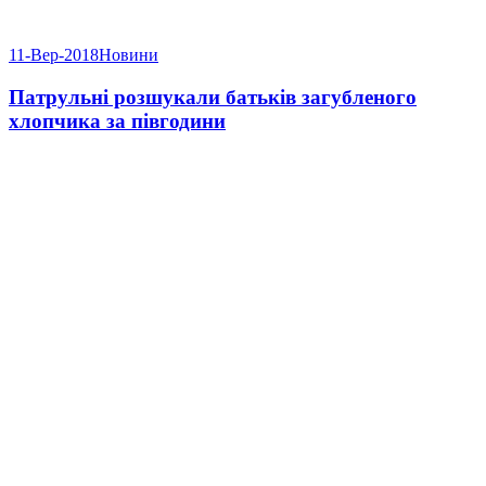
11-Вер-2018
Новини
Патрульні розшукали батьків загубленого
хлопчика за півгодини