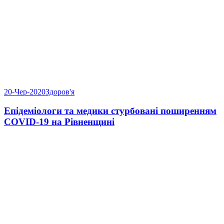
20-Чер-2020
Здоров'я
Епідеміологи та медики стурбовані поширенням
COVID-19 на Рівненщині