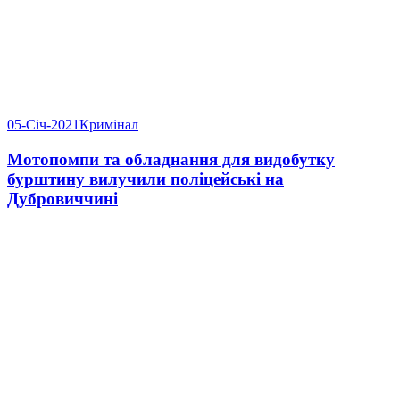
05-Січ-2021
Кримінал
Мотопомпи та обладнання для видобутку
бурштину вилучили поліцейські на
Дубровиччині