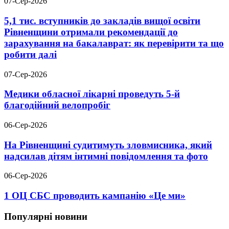
07-Сер-2026
5,1 тис. вступників до закладів вищої освіти
Рівненщини отримали рекомендації до
зарахування на бакалаврат: як перевірити та що
робити далі
07-Сер-2026
Медики обласної лікарні проведуть 5-й
благодійний велопробіг
06-Сер-2026
На Рівненщині судитимуть зловмисника, який
надсилав дітям інтимні повідомлення та фото
06-Сер-2026
1 ОЦ СБС проводить кампанію «Це ми»
Популярні новини