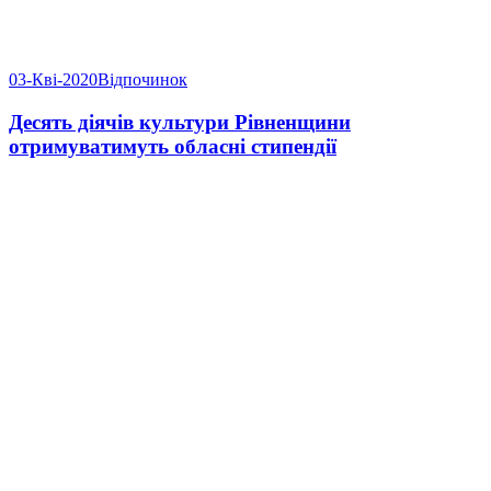
03-Кві-2020
Відпочинок
Десять діячів культури Рівненщини
отримуватимуть обласні стипендії