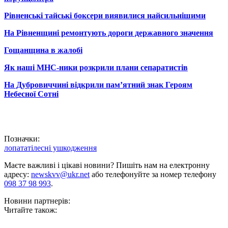
Рівненські тайські боксери виявилися найсильнішими
На Рівненщині ремонтують дороги державного значення
Гощанщина в жалобі
Як наші МНС-ники розкрили плани сепаратистів
На Дубровиччині відкрили пам’ятний знак Героям
Небесної Сотні
Позначки:
лопата
тілесні ушкодження
Маєте важливі і цікаві новини? Пишіть нам на електронну
адресу:
newskvv@ukr.net
або телефонуйте за номер телефону
098 37 98 993
.
Новини партнерів:
Читайте також: