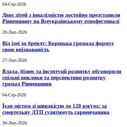
04-Сер-2026
Двоє дітей з інвалідністю достойно представили
Рівненщину на Всеукраїнському етнофестивалі
28-Лип-2026
Від ідеї до бренду: Корецька громада формує
свою впізнаваність
27-Лип-2026
Влада, бізнес та інституції розвитку обговорили
спільні виклики та перспективи розвитку
громад Рівненщини
04-Сер-2026
Їхав містом зі швидкістю до 128 км/год: за
смертельну ДТП судитимуть сарненчанина
30-Лип-2026